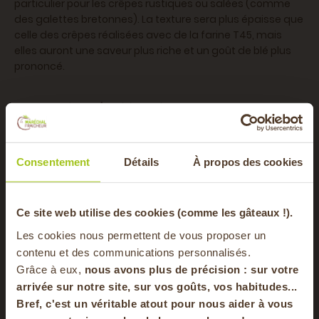
particulier pour les crêpes rustiques ou salées (comme
des galettes bretonnes). La texture sera plus épaisse que
celle des crêpes réalisées avec de la farine T45, mais
elles auront une saveur plus riche et un goût de blé plus
prononcé.
Conseils d’utilisation
Ajustez légèrement la quantité de liquide (eau, lait) : la
Consentement
Détails
À propos des cookies
farine T65 absorbe plus que les farines blanches.
Laissez vos pâtes levées reposer un peu plus longtemps :
-20% offerts sur
Ce site web utilise des cookies (comme les gâteaux !).
le gluten plus dense demande un temps de fermentation
supplémentaire.
Les cookies nous permettent de vous proposer un
votre panier
contenu et des communications personnalisés.
Mélangez-la avec une farine plus fine (T55 ou T45) pour
Grâce à eux,
nous avons plus de précision : sur
votre
des pâtisseries plus légères, tout en conservant un goût
arrivée sur notre site, sur vos goûts, vos habitudes...
subtil et rustique.
Bref, c'est un véritable atout pour nous aider à vous
en vous inscrivant à notre newsletter