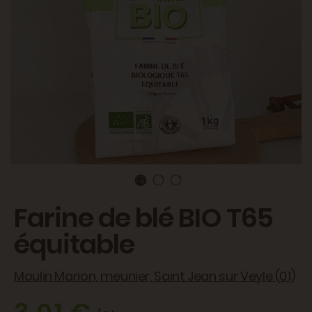
Farine de blé BIO T65
équitable
Moulin Marion, meunier, Saint Jean sur Veyle (01)