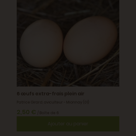
Sylvain
AOP
15,6
6 œufs extra-frais plein air
Patrice Girard, aviculteur - Mionnay (01)
2,50 €
/ Boîte de 6
Ajouter au panier