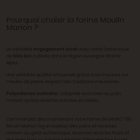
Pourquoi choisir la farine Moulin
Marion ?
Un véritable
engagement local
avec cette farine issue
de
blés bio
cultivés dans la région Auvergne-Rhône-
Alpes.
Une véritable qualité artisanale grâce à sa mouture sur
meules de pierre, respect des traditions meunières.
Polyvalence culinaire :
adaptée aussi bien au pain
maison qu’aux recettes sucrées et salées.
Commandez dès maintenant votre farine de blé BIO T65
Moulin Marion 1 kg et réalisez des pains et recettes
maison au goût authentique. Associez-la à nos fruits et
légumes frais ou à notre sélection d’épicerie fine locale