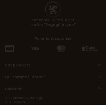
Maréchal Fraîcheur est
labelisé
"Engagé à Lyon"
.
Paiement sécurisé
Nos produits
Qui sommes-nous ?
Contact
2840 Chemin de Rosarge
69140 Vancia