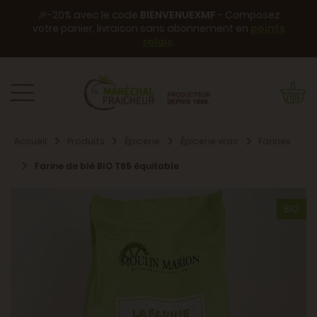
🎉-20% avec le code
BIENVENUEXMF
- Composez
votre panier, livraison sans abonnement en
points
relais
.
Accueil
Produits
Épicerie
Épicerie vrac
Farines
Farine de blé BIO T65 équitable
BIO