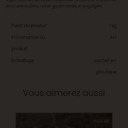
pour une cuisine saine, gourmande et engagée.
Poids du produit
1 kg
Provenance du
Ain
produit
Emballage
Sachet en
plastique
Vous aimerez aussi
PLEIN AIR
30 œu
BIO