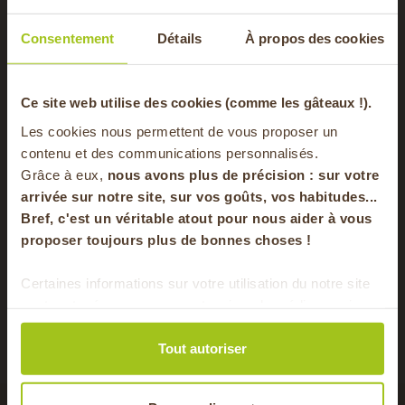
Consentement
Détails
À propos des cookies
-20% offerts sur
Ce site web utilise des cookies (comme les gâteaux !).
Les cookies nous permettent de vous proposer un
votre panier
contenu et des communications personnalisés.
Grâce à eux,
nous avons plus de précision : sur
votre
arrivée sur notre site, sur vos goûts, vos habitudes...
Bref, c'est un véritable atout pour nous aider à vous
en vous inscrivant à notre newsletter
Cuisiner le vert de poireaux : nos
Anti 
proposer toujours plus de bonnes choses !
recettes anti gaspi !
S'inscrire
Consulter
Certaines informations sur votre utilisation du notre site
sont partagées avec nos partenaires de médias sociaux,
Pour faire le plein chaque semaine de bons
de publicité et d'analyse. Ces données peuvent être
produits locaux & de saison !
combinées avec d'autres informations que vous leur
Tout autoriser
avez fournies ou qu'ils ont collectées lors de votre
utilisation de leurs services.