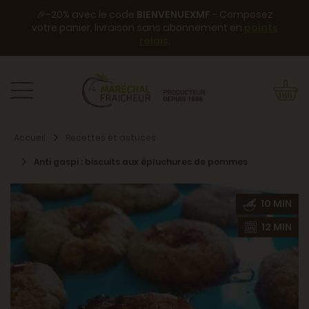
🎉-20% avec le code
BIENVENUEXMF
- Composez
votre panier, livraison sans abonnement en
points
relais
.
Accueil
Recettes et astuces
Anti gaspi : biscuits aux épluchures de pommes
10 MIN
12 MIN