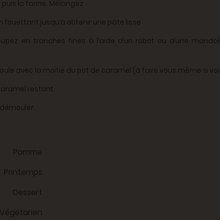
 puis la farine. Mélangez
en fouettant jusqu’à obtenir une pâte lisse
upez en tranches fines à l’aide d’un robot ou d’une mando
oule avec la moitié du pot de caramel (à faire vous même si vou
aramel restant.
 démouler.
Pomme
r, Printemps
Dessert
Végétarien