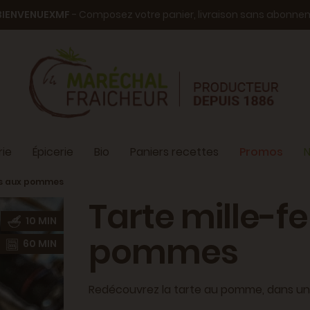
BIENVENUEXMF
- Composez votre panier, livraison sans abonn
ie
Épicerie
Bio
Paniers recettes
Promos
N
les aux pommes
Tarte mille-fe
10 MIN
pommes
60 MIN
Redécouvrez la tarte au pomme, dans une