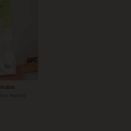
uitable
 sur Veyle (01)