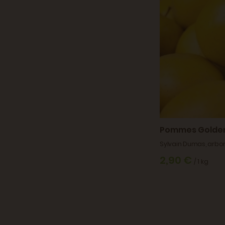
Pommes Golde
Sylvain Dumas, arbori
2,90 €
/ 1 kg