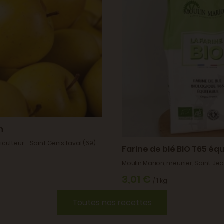
n
culteur - Saint Genis Laval (69)
Farine de blé BIO T65 éq
Moulin Marion, meunier, Saint Jean
3,01 €
/ 1 kg
Toutes nos recettes