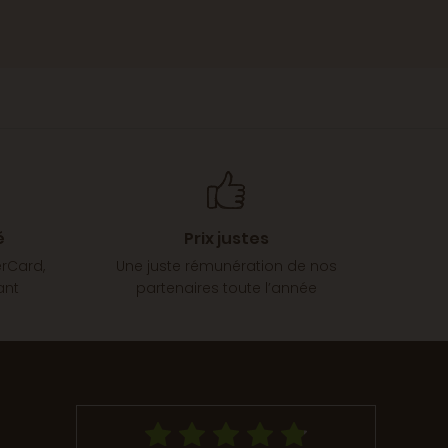
é
Prix justes
erCard,
Une juste rémunération de nos
ant
partenaires toute l’année