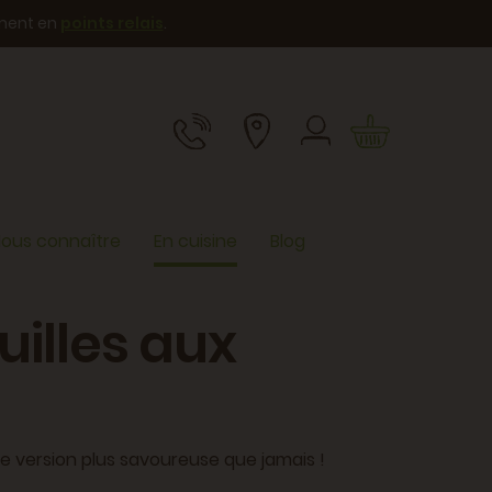
ement en
points relais
.
ous connaître
En cuisine
Blog
uilles aux
 version plus savoureuse que jamais !