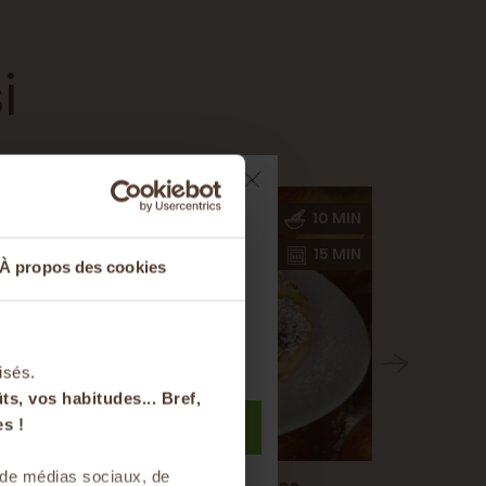
i
15 MIN
10 MIN
ts sur votre
0 MIN
15 MIN
À propos des cookies
nier
t à notre newsletter
isés.
ts, vos habitudes... Bref,
S'inscrire
s !
s de médias sociaux, de