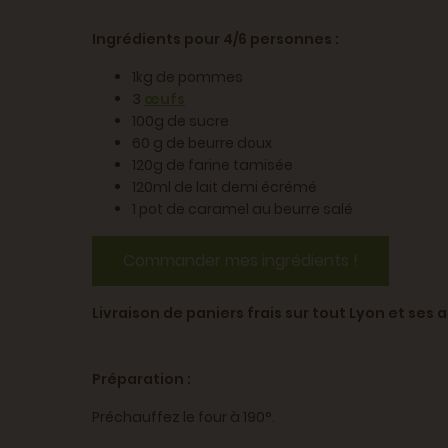
Ingrédients pour 4/6 personnes :
1kg de pommes
3
œufs
100g de sucre
60 g de beurre doux
120g de farine tamisée
120ml de lait demi écrémé
1 pot de caramel au beurre salé
Commander mes ingrédients !
Livraison de paniers frais sur tout Lyon et se
Préparation :
Préchauffez le four à 190°.