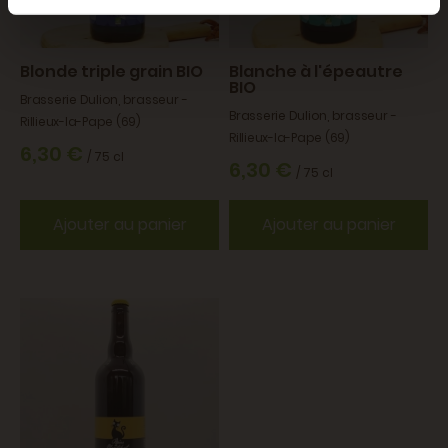
Blonde triple grain BIO
Blanche à l'épeautre
BIO
Brasserie Dulion, brasseur -
Brasserie Dulion, brasseur -
Rillieux-la-Pape (69)
Rillieux-la-Pape (69)
6,30 €
/ 75 cl
6,30 €
/ 75 cl
Ajouter au panier
Ajouter au panier