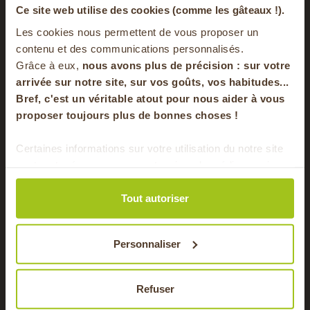
-20% offerts sur
Ce site web utilise des cookies (comme les gâteaux !).
Les cookies nous permettent de vous proposer un
votre panier
contenu et des communications personnalisés.
Ambrée à l'orge BIO
Neipa au seigle BIO
Grâce à eux,
nous avons plus de précision : sur
votre
Brasserie Dulion, brasseur -
Brasserie Dulion, brasseur -
arrivée sur notre site, sur vos goûts, vos habitudes...
Rillieux-la-Pape (69)
Rillieux-la-Pape (69)
Bref, c'est un véritable atout pour nous aider à vous
en vous inscrivant à notre newsletter
7,00 €
8,53 €
proposer toujours plus de bonnes choses !
/ 75 cl
/ pièce
S'inscrire
Certaines informations sur votre utilisation du notre site
Ajouter au panier
Ajouter au panier
sont partagées avec nos partenaires de médias sociaux,
Pour faire le plein chaque semaine de bons
de publicité et d'analyse. Ces données peuvent être
produits locaux & de saison !
combinées avec d'autres informations que vous leur
Tout autoriser
avez fournies ou qu'ils ont collectées lors de votre
BIO
BIO
utilisation de leurs services.
Personnaliser
Refuser