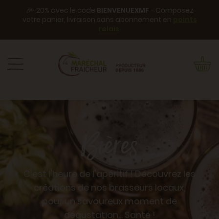
🎉-20% avec le code
BIENVENUEXMF
- Composez
votre panier, livraison sans abonnement en
points
relais
.
Bières
C'est l'heure de l'apéritif ! Découvrez les
créations de nos brasseurs locaux,
pour un savoureux moment de
dégustation... Santé !