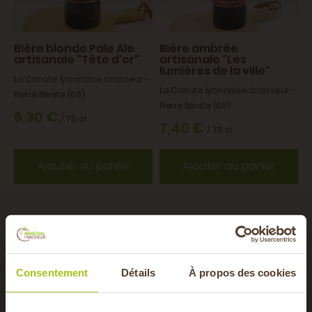
Bière blonde Pale Ale
Bière ambrée
artisanale "Tête d'or"
artisanale "Les
lumières de la ville"
La Canute lyonnaise, brasseur -
La Canute lyonnaise, brasseur -
Pierre Bénite (69)
Pierre Bénite (69)
6,30 €
/ 75 cl
7,40 €
/ 75 cl
Ajouter au panier
Ajouter au panier
BIO
BIO
Consentement
Détails
À propos des cookies