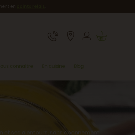
ement en
points relais
.
ous connaître
En cuisine
Blog
yon et ses alentours, sans abonnement.