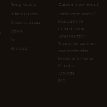
Nos produits
Qui sommes-nous ?
Fruits et légumes
Comment ça marche ?
Nous connaître
Oeufs et crèmerie
Les producteurs
Épicerie
s
Zones de livraison
Bio
Trouver mon point relais
Hors saison
Devenir point relais
Livraison en entreprise
En cuisine
Actualités
FAQ