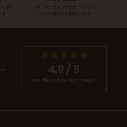
erCard,
Une juste rémunération de nos
ant
partenaires toute l’année
4.9 / 5
 sur
Nos clients sont déjà conquis