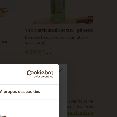
-
Sirop artisanal cactus - piment
Domaine Eyguebelle, transformateur -
teur -
Valaurie (26)
6,30 €
/ 50 cl
ts sur votre
À propos des cookies
nier
al en toutes saisons pour ajouter une touche
ont de la douceur à votre journée tout en vous
es ? Vous pouvez également
acheter d’autres
t à notre newsletter
isés.