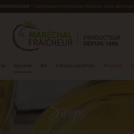
BIENVENUEXMF
- Composez votre panier, livraison sans abonn
ie
Épicerie
Bio
Paniers recettes
Promos
N
Sirops
 à votre panier frais de la semaine. Livraison sur L