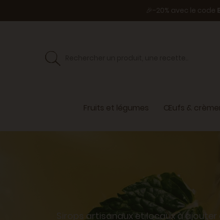
🎉-20% avec le code
Fruits et légumes
Œufs & crèmer
Sirops artisanaux et locaux à ajouter