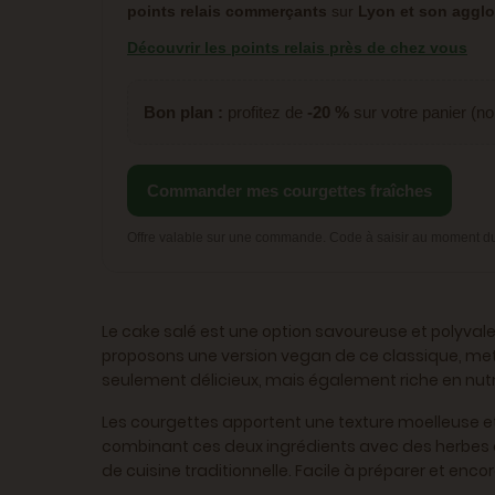
points relais commerçants
sur
Lyon et son aggl
Découvrir les points relais près de chez vous
Bon plan :
profitez de
-20 %
sur votre panier (n
Commander mes courgettes fraîches
Offre valable sur une commande. Code à saisir au moment du r
Le cake salé est une option savoureuse et polyval
proposons une version vegan de ce classique, met
seulement délicieux, mais également riche en nut
Les courgettes apportent une texture moelleuse e
combinant ces deux ingrédients avec des herbes a
de cuisine traditionnelle. Facile à préparer et en