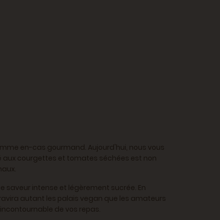
t comme en-cas gourmand. Aujourd'hui, nous vous
lé aux courgettes et tomates séchées est non
maux.
e saveur intense et légèrement sucrée. En
avira autant les palais vegan que les amateurs
n incontournable de vos repas.