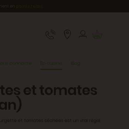
ement en
points relais
.
ous connaître
En cuisine
Blog
tes et tomates
an)
urgette et tomates séchées est un vrai régal,