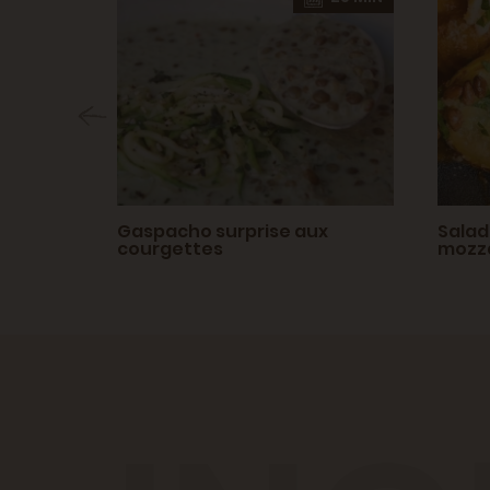
 et
Gaspacho surprise aux
Salad
courgettes
mozza