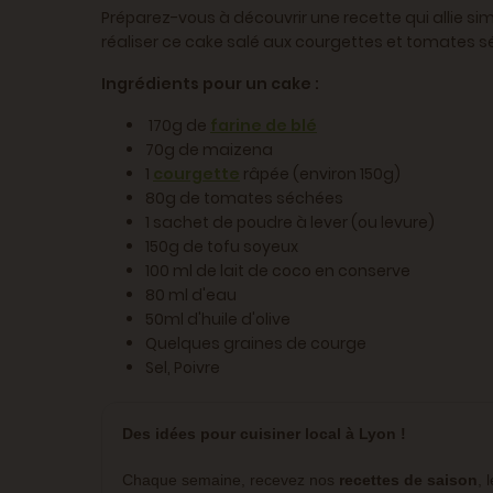
Préparez-vous à découvrir une recette qui allie si
réaliser ce cake salé aux courgettes et tomates sé
Ingrédients pour un cake :
170g de
farine de blé
70g de maizena
1
courgette
râpée (environ 150g)
80g de tomates séchées
1 sachet de poudre à lever (ou levure)
150g de tofu soyeux
100 ml de lait de coco en conserve
80 ml d'eau
50ml d'huile d'olive
Quelques graines de courge
Sel, Poivre
Des idées pour cuisiner local à Lyon !
Chaque semaine, recevez nos
recettes de saison
, 