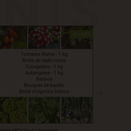
ENTS
LÉGUMES
anier MIDI Tout Légumes