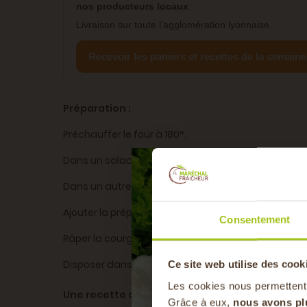
nos producteurs locaux
.
Livraison sur toute l’agglomération lyonnaise.
Recevoir les paniers et recettes de la semaine
Préparation :
Préchauffer le four à 180°.
Dans un saladier, mélanger la farine, la maizena, la 
Dans un autre saladier, mélanger le tofu soyeux, l'hui
Ajouter la préparation liquide dans l'autre prépara
Consentement
Râper la courgette et couper les tomates séchées,
Disposer dans un moule à cake, saupoudrez de gra
Ce site web utilise des cook
Les cookies nous permettent
Une recette de
Ophélie Vanity
Grâce à eux,
nous avons pl