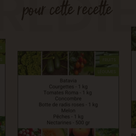
RÉDI
pour cette recette
TS
S
FRUITS
LÉGUMES
P