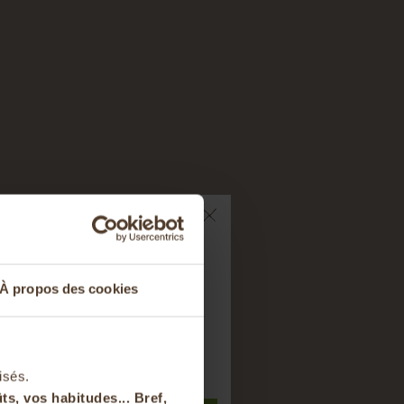
ts sur votre
À propos des cookies
nier
t à notre newsletter
isés.
ts, vos habitudes... Bref,