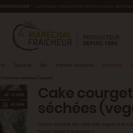
BIENVENUEXMF
- Composez votre panier, livraison sans abonn
ie
Épicerie
Bio
Paniers recettes
Promos
N
t tomates séchées (vegan)
Cake courget
10 MIN
séchées (veg
45 MIN
Cette recette de cake salé vegan à la co
hyper facile à préparer !