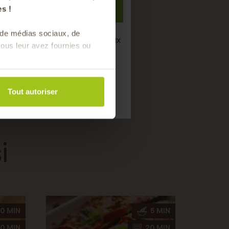
S'inscrire
s !
s de médias sociaux, de
semaine de bons produits locaux
ous leur avez fournies ou
saison !
Tout autoriser
i
0 MIN
5 MIN
0 MIN
20 MIN