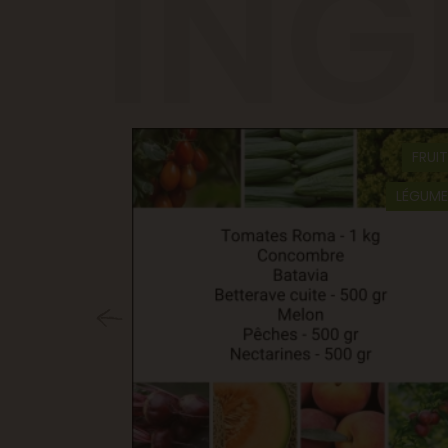
ING
FRUI
LÉGUME