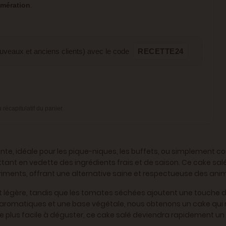
omération
.
ouveaux et anciens clients) avec le code
RECETTE24
écapitulatif du panier.
ente, idéale pour les pique-niques, les buffets, ou simplemen
tant en vedette des ingrédients frais et de saison. Ce cake sa
riments, offrant une alternative saine et respectueuse des ani
t légère, tandis que les tomates séchées ajoutent une touche d
romatiques et une base végétale, nous obtenons un cake qui r
core plus facile à déguster, ce cake salé deviendra rapidement u