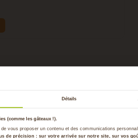
poudre à lever, sel, poivre puis réserver.
le d'olive, le lait de coco et l'eau.
-20% offer
tion et mélanger.
Détails
pa
 et ajouter les au mélange.
ines de courge et enfourner pour 45 minutes.
ies (comme les gâteaux !).
en vous inscrivan
 de vous proposer un contenu et des communications personnal
us de précision : sur
votre arrivée sur notre site, sur vos goû