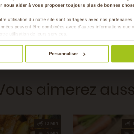
our nous aider à vous proposer toujours plus de bonnes chose
tre utilisation du notre site sont partagées avec nos partenaire
 Tomate
Pour faire le plein chaque 
données peuvent être combinées avec d'autres informations que v
& de 
rintemps
otre utilisation de leurs services.
ée, Plat
Personnaliser
, Vegan
Vous aimerez auss
10 MIN
1
15 MIN
3