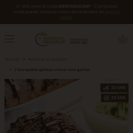
🎉-20% avec le code
BIENVENUEXMF
- Composez
votre panier, livraison sans abonnement en
points
relais
.
Accueil
Recettes et astuces
L'incroyable gâteau choco-courgettes
20 MIN
30 MIN