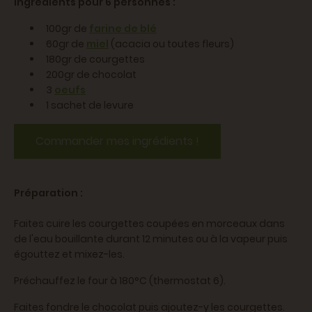
Ingrédients pour 6 personnes :
100gr de
farine de blé
60gr de
miel
(acacia ou toutes fleurs)
180gr de courgettes
200gr de chocolat
3
oeufs
1 sachet de levure
Commander mes ingrédients !
Préparation :
Faites cuire les courgettes coupées en morceaux dans
de l'eau bouillante durant 12 minutes ou à la vapeur puis
égouttez et mixez-les.
Préchauffez le four à 180°C (thermostat 6).
Faites fondre le chocolat puis ajoutez-y les courgettes.