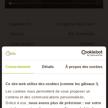
Ingrédients
Courgette, Miel, Oeuf
Saisons
Été, Printemps
Type de plat
Dessert
Régime alimentaire
Végétarien
Consentement
Détails
À propos des cookies
Vous aimerez aussi
-20% offerts sur
Ce site web utilise des cookies (comme les gâteaux !).
Les cookies nous permettent de vous proposer un
10 MIN
votre panier
contenu et des communications personnalisés.
0 MIN
Grâce à eux,
nous avons plus de précision : sur
votre
30 MIN
0 MIN