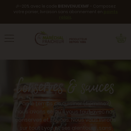
🎉-20% avec le code
BIENVENUEXMF
- Composez
votre panier, livraison sans abonnement en
points
relais
.
Conserves & sauces
Pas le temps de cuisiner (flemme?),
nous avons ce qu'il vous faut avec nos
conserves et sauces. Nous vous livrons
sur tout Lyon et ses alentours, sans