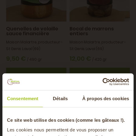
Quenelles de volaille
Bocal de marrons
sauce financière
entiers
Maison Malartre, producteur -
Maison Malartre, producteur -
St Genis Laval (69)
St Genis Laval (69)
9,50 €
12,00 €
/ 490 gr
/ 420 gr
Ajouter au panier
Ajouter au panier
Consentement
Détails
À propos des cookies
BIO
BIO
AOP
-20% offerts sur
Ce site web utilise des cookies (comme les gâteaux !).
Les cookies nous permettent de vous proposer un