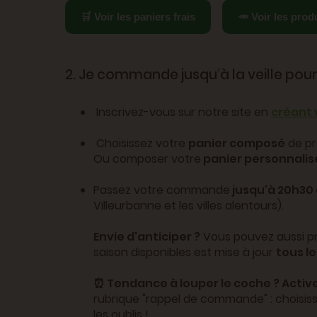
🛒 Voir les paniers frais
🥕 Voir les produ
2. Je commande jusqu’à la veille pou
Inscrivez-vous sur notre site en
créant
Choisissez votre
panier composé
de pr
Ou composer votre
panier personnalis
Passez votre commande
jusqu'à 20h30 à
Villeurbanne et les villes alentours).
Envie d'anticiper ?
Vous pouvez aussi pré
saison disponibles est mise à jour
tous le
⏰ Tendance à louper le coche ? Activ
rubrique "rappel de commande" : choisissez
les oublis !