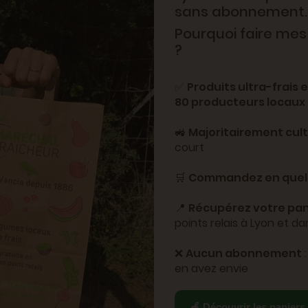
sans abonnement.
Pourquoi faire mes
?
✅
Produits ultra-frais 
80 producteurs locaux
🚜
Majoritairement cul
court
🛒
Commandez en quelq
📍
Récupérez votre pan
points relais à Lyon et d
❌
Aucun abonnement
en avez envie
🍎 Découvrir les paniers