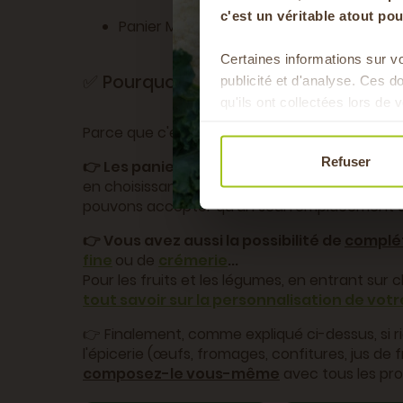
c'est un véritable atout p
Panier MAXI (pour une famille c'est l'idéal
Certaines informations sur vo
✅
Pourquoi c'est top ?
publicité et d'analyse. Ces 
qu'ils ont collectées lors de v
Parce que c'est flexible.
Refuser
👉 Les paniers déjà composés
sont
personn
en choisissant un autre article dans le menu 
pouvons accepter qu'un seul remplacement de p
👉 Vous avez aussi la possibilité de
complét
fine
ou de
crémerie
...
Pour les fruits et les légumes, en entrant sur
tout savoir sur la personnalisation de votre 
👉 Finalement, comme expliqué ci-dessus, si 
l'épicerie (œufs, fromages, confitures, jus de fru
composez-le vous-même
avec tous les prod