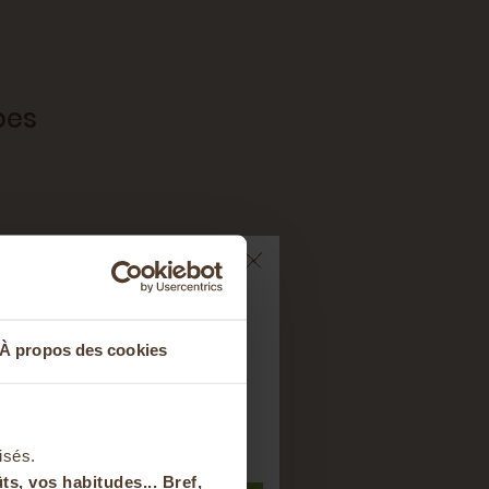
pes
s
ts sur votre
À propos des cookies
nier
t à notre newsletter
isés.
ts, vos habitudes... Bref,