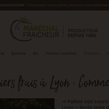
BIENVENUEXMF
- Composez votre panier, livraison sans abonn
ie
Épicerie
Bio
Paniers recettes
Promos
N
niers frais à Lyon : Com
🥕 Faites vos cours
Lyon — livrés près