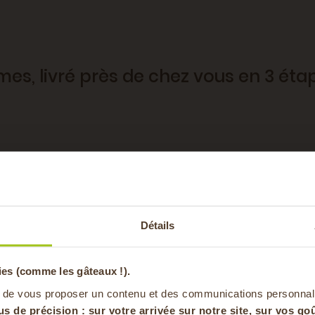
umes, livré près de chez vous en 3 éta
de saison
,
un
panier tout légumes
,
un
panier tout fruit
-20% offer
prêts à cuisiner
🍽️
Détails
à la carte
(fruits, légumes, épicerie fine)
pa
ailles de paniers
pour s’adapter à tous les foyers :
ies (comme les gâteaux !).
en vous inscrivan
 de vous proposer un contenu et des communications personnal
us de précision : sur
votre arrivée sur notre site, sur vos goû