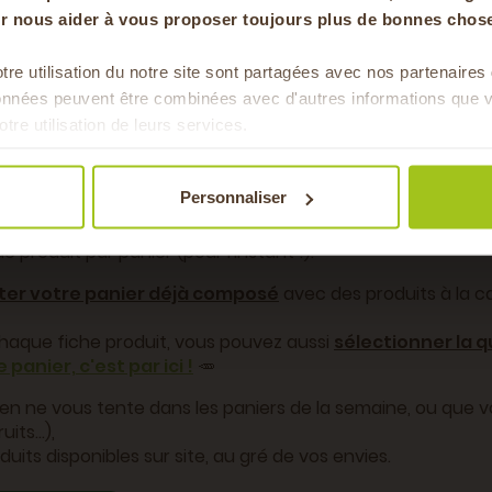
our nous aider à vous proposer toujours plus de bonnes chose
)
tre utilisation du notre site sont partagées avec nos partenaire
Pour faire le plein chaque 
données peuvent être combinées avec d'autres informations que v
& de 
otre utilisation de leurs services.
Personnaliser
alisables
: vous pouvez y
modifier un article
-
vous po
déroulant proposé (à prix équivalent ou inférieur). Pour d
roduit par panier (pour l'instant !).
er votre panier déjà composé
avec des produits à la ca
 chaque fiche produit, vous pouvez aussi
sélectionner la 
panier, c'est par ici !
🥕​
rien ne vous tente dans les paniers de la semaine, ou q
its...),
uits disponibles sur site, au gré de vos envies.