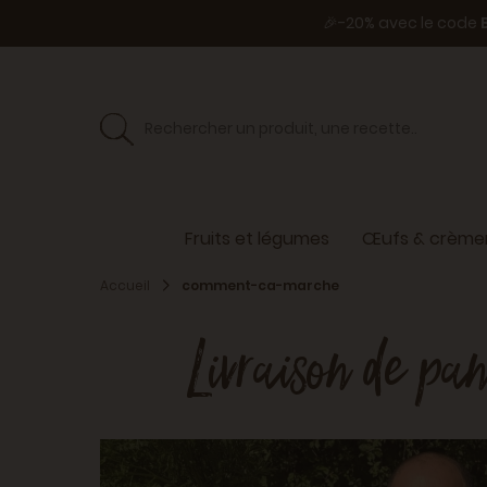
🎉-20% avec le code
Fruits et légumes
Œufs & crèmer
Accueil
comment-ca-marche
Livraison de pa