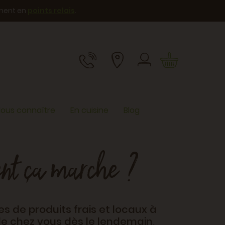
ement en
points relais
.
ous connaître
En cuisine
Blog
ment ça marche ?
es de produits frais et locaux à
 de chez vous dès le lendemain,