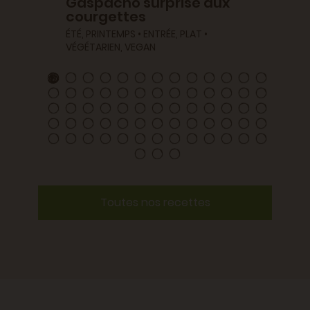
Gaspacho surprise aux
Parme
courgettes
cana
ÉTÉ, PRINTEMPS • ENTRÉE, PLAT •
AUTOMNE
VÉGÉTARIEN, VEGAN
Toutes nos recettes