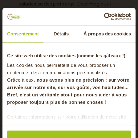
salades ou des plats crus. C'est magique !
Provenance du produit
Ain
Consentement
Détails
À propos des cookies
Saisons
Automne, Hiver
-20% offerts sur
Ce site web utilise des cookies (comme les gâteaux !).
Emballage
Vrac
Les cookies nous permettent de vous proposer un
Dégustation
A cuisiner
votre panier
contenu et des communications personnalisés.
Grâce à eux,
nous avons plus de précision : sur
votre
arrivée sur notre site, sur vos goûts, vos habitudes...
Vous aimerez aussi
Bref, c'est un véritable atout pour nous aider à vous
en vous inscrivant à notre newsletter
proposer toujours plus de bonnes choses !
S'inscrire
Certaines informations sur votre utilisation du notre site
GUMES
LÉGUMES
sont partagées avec nos partenaires de médias sociaux,
Pour faire le plein chaque semaine de bons
de publicité et d'analyse. Ces données peuvent être
HVE
HVE