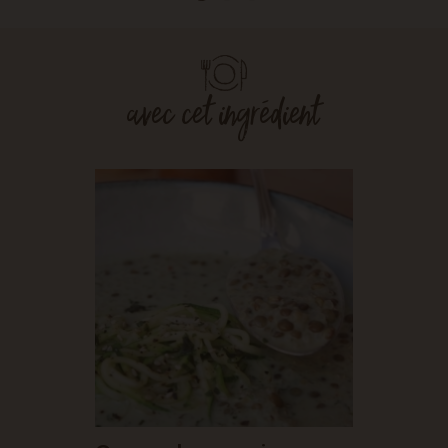
avec cet ingrédient
LAT •