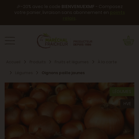
🎉-20% avec le code
BIENVENUEXMF
- Composez
votre panier, livraison sans abonnement en
points
relais
.
Accueil
Produits
Fruits et légumes
À la carte
Légumes
Oignons paille jaunes
LÉGUMES
HVE