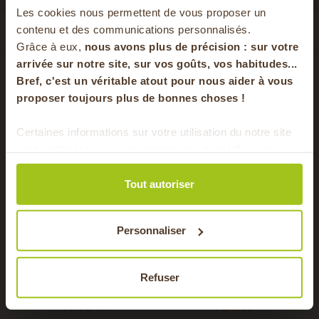
-20% offerts sur
Les cookies nous permettent de vous proposer un
votre panier
contenu et des communications personnalisés.
Grâce à eux,
nous avons plus de précision : sur
votre
arrivée sur notre site, sur vos goûts, vos habitudes...
Bref, c'est un véritable atout pour nous aider à vous
en vous inscrivant à notre newsletter
proposer toujours plus de bonnes choses !
S'inscrire
Local & de saison
Livraison rapide
Certaines informations sur votre utilisation du notre site
sont partagées avec nos partenaires de médias sociaux,
Des fruits et légumes
Commandez avant 20h30
Pour faire le plein chaque semaine de bons
de publicité et d'analyse. Ces données peuvent être
récoltés dans les champs
pour une récupération le
produits locaux & de saison !
de votre région
lendemain
combinées avec d'autres informations que vous leur
Tout autoriser
avez fournies ou qu'ils ont collectées lors de votre
utilisation de leurs services.
Personnaliser
Paiement sécurisé
Prix justes
Carte bancaire, Visa,
Une juste rémunération de
Refuser
MasterCard, cartes et ticket
nos partenaires toute
restaurant
l’année