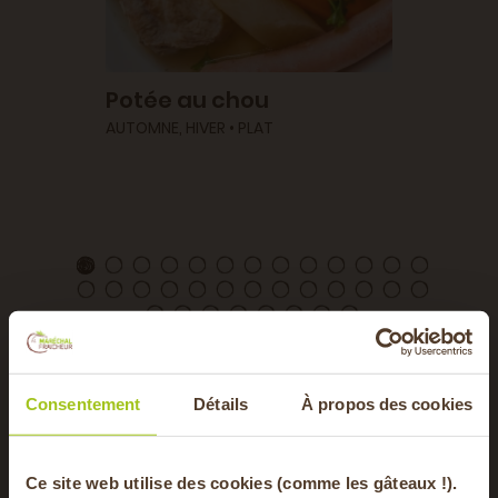
ouges
Potée au chou
Butte
S •
AUTOMNE, HIVER • PLAT
AUTOMNE
EGAN
Toutes nos recettes
Consentement
Détails
À propos des cookies
Ce site web utilise des cookies (comme les gâteaux !).