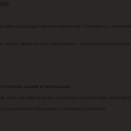
ois
es vallons sauvages de Saint-Michel-de-Chabrillanoux, Benjamin,
s, ronces, tilleuls et fleurs des prairies – donnant à ce miel tou
une
texture souple et onctueuse
.
sé
, avec une belle longueur qui évoque les paysages de l’Ardèch
it pour les amateurs de saveurs naturelles et franches.