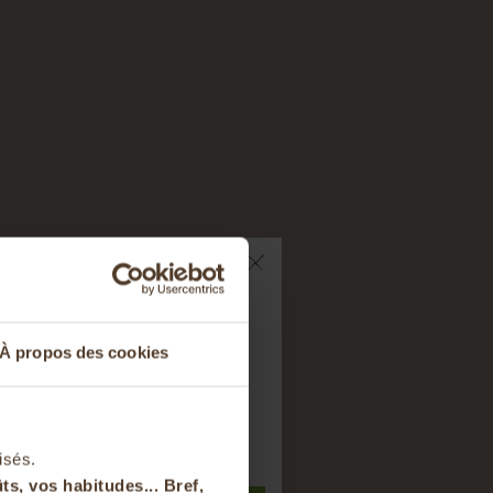
i
ts sur votre
À propos des cookies
nier
t à notre newsletter
isés.
ts, vos habitudes... Bref,