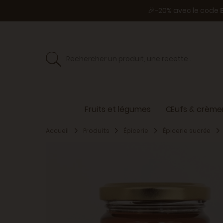
🎉-20% avec le code
Fruits et légumes
Œufs & crèmer
Accueil
Produits
Épicerie
Épicerie sucrée