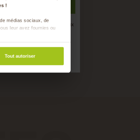
S'inscrire
s !
s de médias sociaux, de
semaine de bons produits locaux
ous leur avez fournies ou
saison !
Tout autoriser