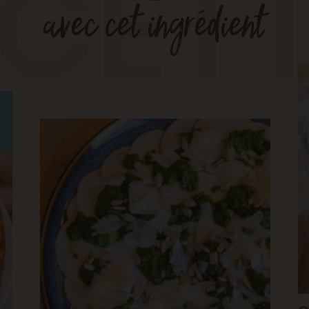
CET
avec cet ingrédient