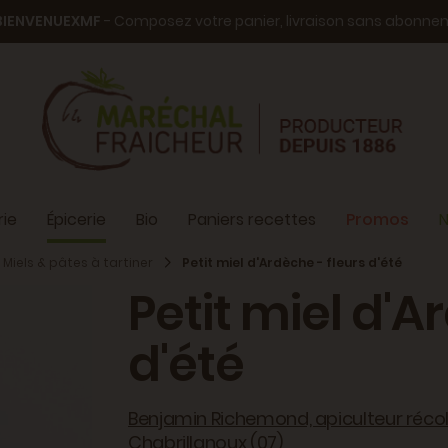
BIENVENUEXMF
- Composez votre panier, livraison sans abonn
ie
Épicerie
Bio
Paniers recettes
Promos
N
Miels & pâtes à tartiner
Petit miel d'Ardèche - fleurs d'été
Petit miel d'A
d'été
Benjamin Richemond, apiculteur récolt
Chabrillanoux (07)