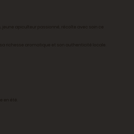
 jeune apiculteur passionné, récolte avec soin ce
te sa richesse aromatique et son authenticité locale.
e en été.