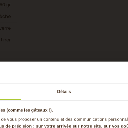
50 gr
èche
verre
rtiner
Vous aimerez auss
-20% offer
Détails
pa
ies (comme les gâteaux !).
en vous inscrivan
 de vous proposer un contenu et des communications personnal
us de précision : sur
votre arrivée sur notre site, sur vos goû