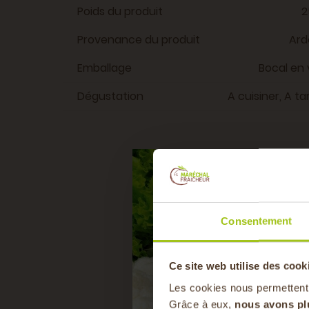
Poids du produit
2
Provenance du produit
Ard
Emballage
Bocal en 
Dégustation
A cuisiner, A ta
Consentement
Ce site web utilise des cook
Les cookies nous permettent
Grâce à eux,
nous avons pl