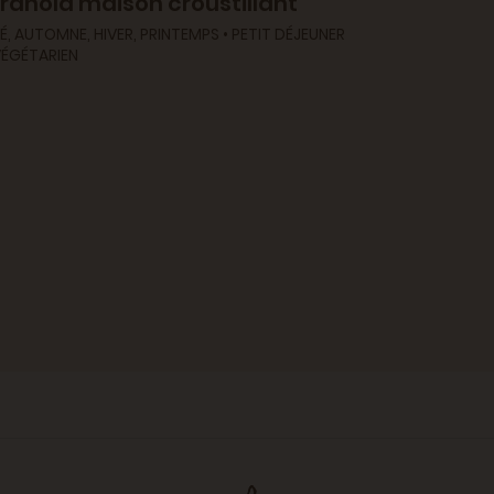
ranola maison croustillant
É, AUTOMNE, HIVER, PRINTEMPS • PETIT DÉJEUNER
Votre se
VÉGÉTARIEN
recettes
saison - 1
PRINTEMPS • 