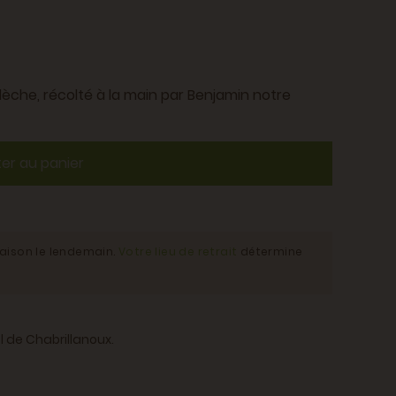
rdèche, récolté à la main par Benjamin notre
ter au panier
raison le lendemain.
Votre lieu de retrait
détermine
l de Chabrillanoux.