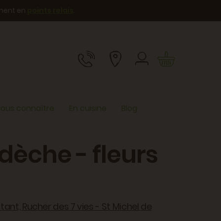
ement en
points relais
.
ous connaître
En cuisine
Blog
rdèche - fleurs
ant, Rucher des 7 vies - St Michel de