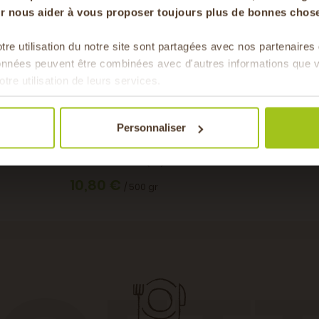
our nous aider à vous proposer toujours plus de bonnes chose
tre utilisation du notre site sont partagées avec nos partenaire
Pour faire le plein chaque 
données peuvent être combinées avec d'autres informations que v
& de 
otre utilisation de leurs services.
Miel de lavande fine
Personnaliser
Benjamin Richemond, apiculteur
récoltant, Rucher des 7 vies - St Michel
de Chabrillanoux (07)
10,80 €
/ 500 gr