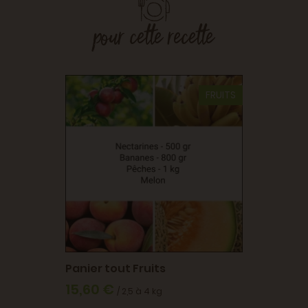
pour cette recette
FRUITS
hes
Panier
19,90
Panier tout Fruits
15,60 €
/ 2,5 à 4 kg