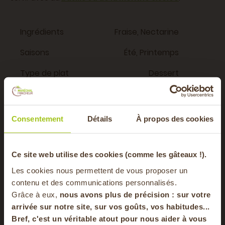
Ingrédients
Fraise, Nectarine
Saisons
Été, Printemps
Type de plat
Dessert
Régime alimentaire
Végétarien
Consentement
Détails
À propos des cookies
Vous aimerez aussi
-20% offerts sur
Ce site web utilise des cookies (comme les gâteaux !).
Les cookies nous permettent de vous proposer un
5 MIN
votre panier
contenu et des communications personnalisés.
ge
0 MIN
Grâce à eux,
nous avons plus de précision : sur
votre
arrivée sur notre site, sur vos goûts, vos habitudes...
Bref, c'est un véritable atout pour nous aider à vous
en vous inscrivant à notre newsletter