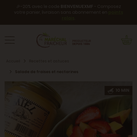
🎉-20% avec le code
BIENVENUEXMF
- Composez
votre panier, livraison sans abonnement en
points
relais
.
Accueil
Recettes et astuces
Salade de fraises et nectarines
10 MIN