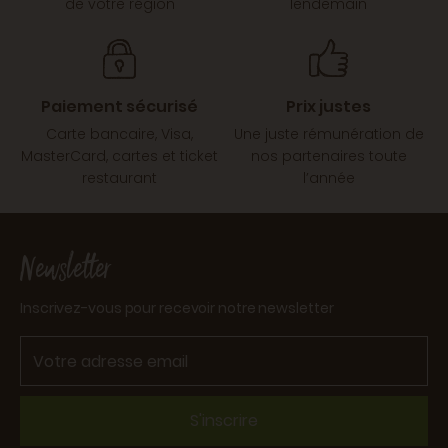
de votre région
lendemain
Paiement sécurisé
Prix justes
Carte bancaire, Visa,
Une juste rémunération de
MasterCard, cartes et ticket
nos partenaires toute
restaurant
l’année
Newsletter
Inscrivez-vous pour recevoir notre newsletter
S'inscrire