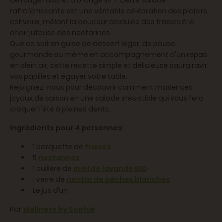
de rouge rubis et d'orange vif ? Cette salade
rafraîchissante est une véritable célébration des plaisirs
estivaux, mêlant la douceur acidulée des fraises à la
chair juteuse des nectarines.
Que ce soit en guise de dessert léger, de pause
gourmande ou même en accompagnement d'un repas
en plein air, cette recette simple et délicieuse saura ravir
vos papilles et égayer votre table.
Rejoignez-nous pour découvrir comment marier ces
joyaux de saison en une salade irrésistible qui vous fera
croquer l'été à pleines dents.
Ingrédients pour 4 personnes:
1 barquette de
fraises
5
nectarines
1 cuillère de
miel de lavande BIO
1 verre de
nectar de pêches blanches
Le jus d’un
Par
Wellness by Sophie