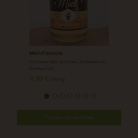
Chabrill
6,40
Miel d'acacia
Sat'Honey Miel, apiculteur, Ambérieux en
Dombes (01)
11,30 €
/ 500 gr
Toutes nos recettes