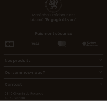
Maréchal Fraîcheur est
labelisé
"Engagé à Lyon"
.
Paiement sécurisé
Nos produits
Qui sommes-nous ?
Contact
2840 Chemin de Rosarge
69140 Vancia