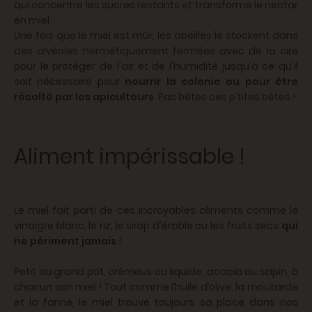
qui concentre les sucres restants et transforme le nectar
en miel.
Une fois que le miel est mûr, les abeilles le stockent dans
des alvéoles hermétiquement fermées avec de la cire
pour le protéger de l'air et de l'humidité jusqu'à ce qu'il
soit nécessaire pour
nourrir la colonie ou pour être
récolté par les apiculteurs
. Pas bêtes ces p'tites bêtes !
Aliment impérissable !
Le miel fait parti de ces incroyables aliments comme le
vinaigre blanc, le riz, le sirop d'érable ou les fruits secs
qui
ne périment jamais
!
Petit ou grand pot, crémeux ou liquide, acacia ou sapin, à
chacun son miel ! Tout comme l’huile d’olive, la moutarde
et la farine, le miel trouve toujours sa place dans nos