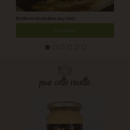
Endives braisées au miel
Consulter
pour cette recette
es
Petit 
BIO
print
Benjamin
récoltant