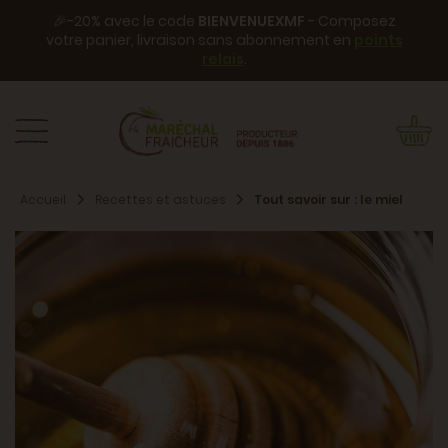
🎉-20% avec le code
BIENVENUEXMF
- Composez
votre panier, livraison sans abonnement en
points
relais
.
Accueil
Recettes et astuces
Tout savoir sur : le miel