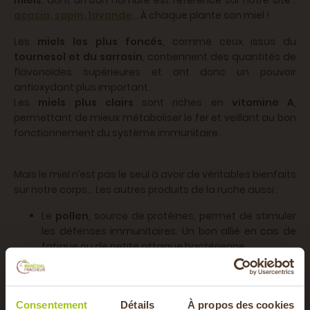
miels
, dont un bon nombre est référencé sur notre site :
acacia, sapin, lavande
… À chaque plante son miel !
Les
miels les plus foncés
, comme ceux issus du
tournesol et du sarrasin
, contiennent des quantités de
flavonoïdes supérieures et ont donc un pouvoir
antioxydant plus important.
Les
miels plus clairs
sont riches en
vitamine A
,
permettant de mieux métaboliser le fer et veillant au bon
fonctionnement du système immunitaire.
Mais le miel n’est pas le seul à avoir de véritables bienfaits
sur notre corps... Les autres produits de la ruche aussi :
Le
pollen
, source de protéines, permet de stimuler
les défenses immunitaires. Un bon allié en cas de
fatigue ou de petite attaque bactérienne.
La
gelée royale
joue également le rôle de fortifiant
sur l'ensemble de l'organisme et se déguste
Consentement
Détails
À propos des cookies
notamment en cure à l'automne ou au printemps.