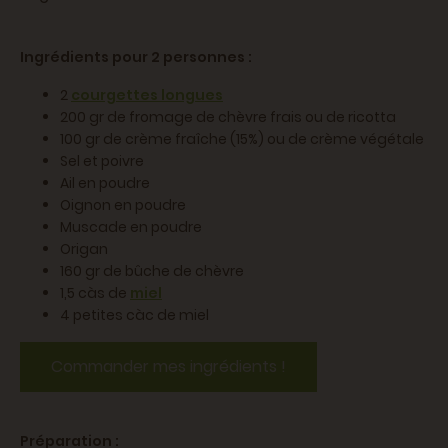
Ingrédients pour 2 personnes :
2
courgettes longues
200 gr de fromage de chèvre frais ou de ricotta
100 gr de crème fraîche (15%) ou de crème végétale
Sel et poivre
Ail en poudre
Oignon en poudre
Muscade en poudre
Origan
160 gr de bûche de chèvre
1,5 càs de
miel
4 petites càc de miel
Commander mes ingrédients !
Préparation :