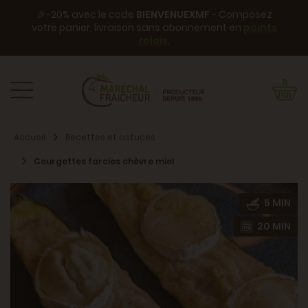
🎉-20% avec le code
BIENVENUEXMF
- Composez
votre panier, livraison sans abonnement en
points
relais
.
Accueil
Recettes et astuces
Courgettes farcies chèvre miel
5 MIN
20 MIN