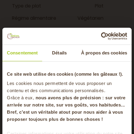
Type de plat
Plat
Régime alimentaire
Végétarien
Vous aimerez aussi
Consentement
Détails
À propos des cookies
10 MIN
-20% offerts sur
Ce site web utilise des cookies (comme les gâteaux !).
0 MIN
25 MIN
Les cookies nous permettent de vous proposer un
0 MIN
votre panier
contenu et des communications personnalisés.
Grâce à eux,
nous avons plus de précision : sur
votre
arrivée sur notre site, sur vos goûts, vos habitudes...
Bref, c'est un véritable atout pour nous aider à vous
en vous inscrivant à notre newsletter
proposer toujours plus de bonnes choses !
S'inscrire
Certaines informations sur votre utilisation du notre site