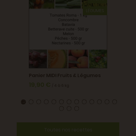
es
Panier
BIO
13,90
LÉGUMES
Panier MIDI Fruits & Légumes
19,90 €
/ 4 à 6 kg
Toutes nos recettes