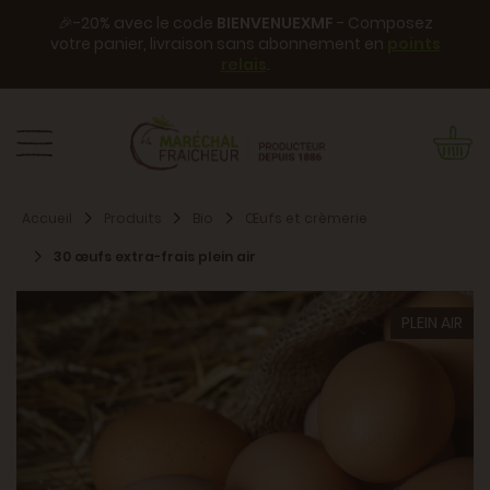
🎉-20% avec le code
BIENVENUEXMF
- Composez
votre panier, livraison sans abonnement en
points
relais
.
Accueil
Produits
Bio
Œufs et crèmerie
30 œufs extra-frais plein air
PLEIN AIR