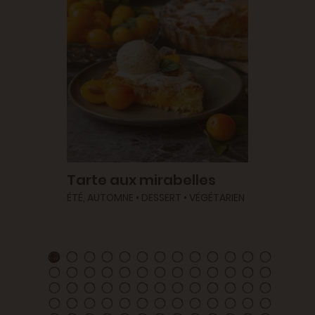
Tarte aux mirabelles
Tarte
mout
ÉTÉ, AUTOMNE • DESSERT • VÉGÉTARIEN
ricot
ÉTÉ, PR