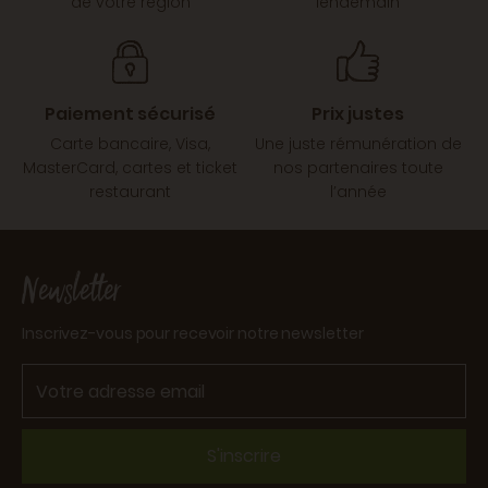
de votre région
lendemain
Paiement sécurisé
Prix justes
Carte bancaire, Visa,
Une juste rémunération de
MasterCard, cartes et ticket
nos partenaires toute
restaurant
l’année
Newsletter
Inscrivez-vous pour recevoir notre newsletter
S'inscrire