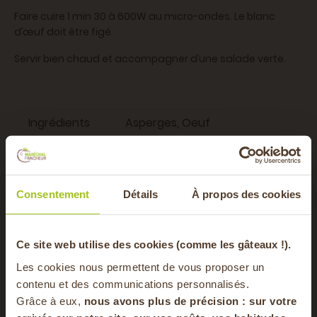
Faire cuire 1 min 30 à 600W au micro-ondes. Le blanc
d’œuf doit être figé.
Servir bien chaud et accompagner d’une salade verte.
Ingrédients
Asperges, Oeuf
Saisons
Printemps
Type de plat
Entrée, Plat
Consentement
Détails
À propos des cookies
Vous aimerez aussi
-20% offerts sur
Ce site web utilise des cookies (comme les gâteaux !).
Les cookies nous permettent de vous proposer un
votre panier
contenu et des communications personnalisés.
Grâce à eux,
nous avons plus de précision : sur
votre
5 MIN
5 MIN