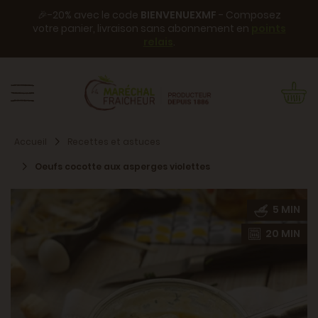
🎉-20% avec le code
BIENVENUEXMF
- Composez
votre panier, livraison sans abonnement en
points
relais
.
Accueil
Recettes et astuces
Oeufs cocotte aux asperges violettes
5 MIN
20 MIN