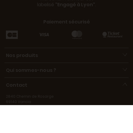
labelisé
"Engagé à Lyon"
.
Paiement sécurisé
Nos produits
Qui sommes-nous ?
Contact
2840 Chemin de Rosarge
69140 Vancia
contact@marechal-fraicheur.fr
Disponibles de 9h à 17h, du lundi au vendredi, au 06 15 39 73 66.
Disponible pour répondre à vos questions du lundi au vendredi