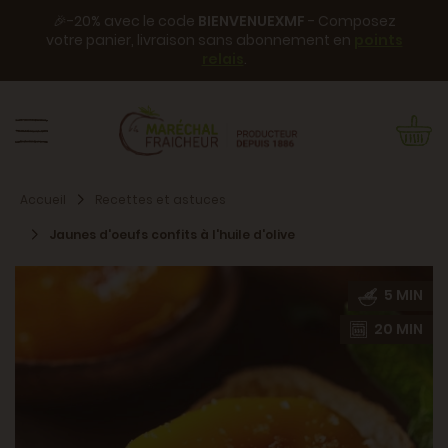
🎉-20% avec le code
BIENVENUEXMF
- Composez
votre panier, livraison sans abonnement en
points
relais
.
Accueil
Recettes et astuces
Jaunes d'oeufs confits à l'huile d'olive
5 MIN
20 MIN