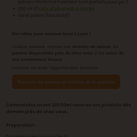
paniers Maréchal Fraîcheur sont parfaits pour ça !)
250 ml d'​
huile d'olive extra vierge
Sel et poivre (facultatif)
Des idées pour cuisiner local à Lyon !
Chaque semaine, recevez nos
recettes de saison
, les
paniers disponibles près de chez vous
et les
actus de
nos producteurs locaux
.
Livraison sur toute l’agglomération lyonnaise.
Recevoir les paniers et recettes de la semaine
Commandez avant 20h30et recevez vos produits dès
demain près de chez vous.
Préparation :
Séparation des jaunes d'œufs :