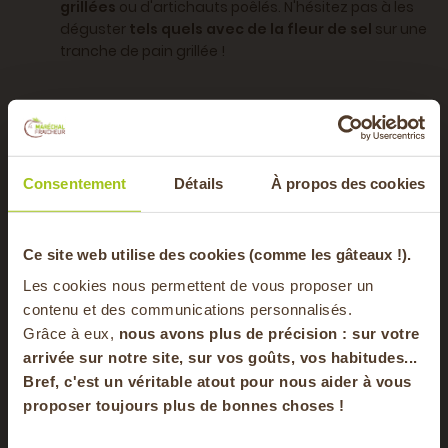
grillées
ou d'artichauts poêlés. N'hésitez pas à les
déguster
tels quels avec de la fleur de sel
sur une
tranche de pain grillée !
Les jaunes d'œufs confits à l'huile d'olive sont une
technique culinaire simple mais sophistiquée, qui offre
une grande variété d’utilisations. Ils apportent une touche
Consentement
Détails
À propos des cookies
gourmande à vos plats tout en étant très faciles à
réaliser chez soi. Une recette à essayer absolument pour
les amateurs de saveurs subtiles et d'originalité !
-20% offerts sur
Ce site web utilise des cookies (comme les gâteaux !).
Les cookies nous permettent de vous proposer un
votre panier
contenu et des communications personnalisés.
Grâce à eux,
nous avons plus de précision : sur
votre
arrivée sur notre site, sur vos goûts, vos habitudes...
Bref, c'est un véritable atout pour nous aider à vous
en vous inscrivant à notre newsletter
proposer toujours plus de bonnes choses !
S'inscrire