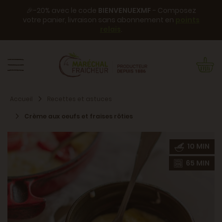
🎉-20% avec le code
BIENVENUEXMF
- Composez
votre panier, livraison sans abonnement en
points
relais
.
Accueil
Recettes et astuces
Crème aux oeufs et fraises rôties
10 MIN
65 MIN