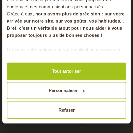
votre panier
contenu et des communications personnalisés.
Grâce à eux,
nous avons plus de précision : sur
votre
arrivée sur notre site, sur vos goûts, vos habitudes...
Bref, c'est un véritable atout pour nous aider à vous
en vous inscrivant à notre newsletter
proposer toujours plus de bonnes choses !
S'inscrire
Certaines informations sur votre utilisation du notre site
sont partagées avec nos partenaires de médias sociaux,
Pour faire le plein chaque semaine de bons
de publicité et d'analyse. Ces données peuvent être
produits locaux & de saison !
combinées avec d'autres informations que vous leur
Tout autoriser
avez fournies ou qu'ils ont collectées lors de votre
Ingrédients
Fraise, Oeuf
utilisation de leurs services.
Personnaliser
Saisons
Été, Printemps
Type de plat
Dessert
Refuser
Régime alimentaire
Végétarien