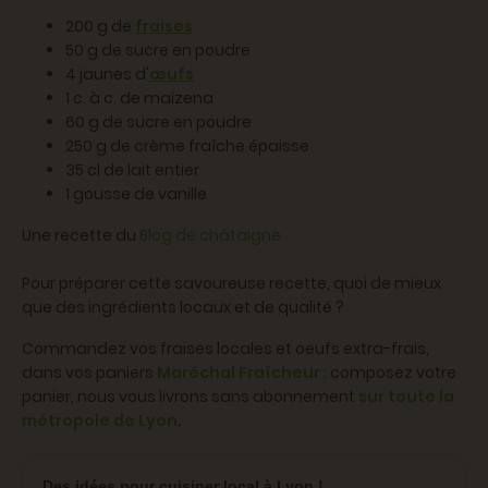
200 g de
fraises
50 g de sucre en poudre
4 jaunes d'
œufs
1 c. à c. de maïzena
60 g de sucre en poudre
250 g de crème fraîche épaisse
35 cl de lait entier
1 gousse de vanille
Une recette du
Blog de châtaigne
Pour préparer cette savoureuse recette, quoi de mieux
que des ingrédients locaux et de qualité ?
Commandez vos fraises locales et oeufs extra-frais,
dans vos paniers
Maréchal Fraîcheur
: composez votre
panier, nous vous livrons sans abonnement
sur toute la
métropole de Lyon
.
Des idées pour cuisiner local à Lyon !