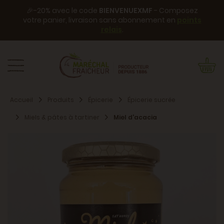
🎉-20% avec le code
BIENVENUEXMF
- Composez
votre panier, livraison sans abonnement en
points
relais
.
Accueil
Produits
Épicerie
Épicerie sucrée
Miels & pâtes à tartiner
Miel d'acacia