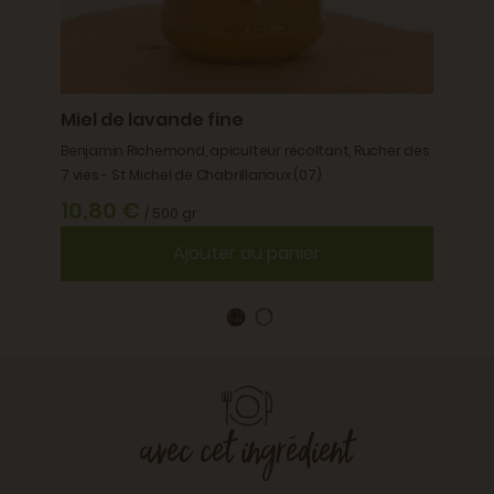
Miel de lavande fine
Petit
her des
Benjamin Richemond, apiculteur récoltant, Rucher des
Benjam
7 vies - St Michel de Chabrillanoux (07)
7 vies 
10,80 €
6,9
/ 500 gr
Ajouter au panier
avec cet ingrédient