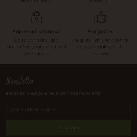
de votre région
lendemain
Paiement sécurisé
Prix justes
Carte bancaire, Visa,
Une juste rémunération de
MasterCard, cartes et ticket
nos partenaires toute
restaurant
l’année
Newsletter
Inscrivez-vous pour recevoir notre newsletter
S'inscrire