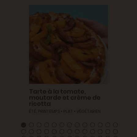
asilic
•
Tarte à la tomate,
Carot
moutarde et crème de
et th
ricotta
ÉTÉ, PR
ÉTÉ, PRINTEMPS • PLAT • VÉGÉTARIEN