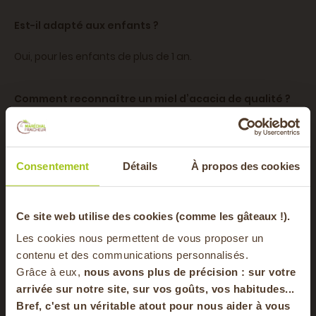
Est-il adapté aux enfants ?
Oui, pour les enfants de plus de 1 an.
Comment reconnaître un miel d’acacia de qualité ?
Il est clair, fluide et présente une saveur douce sans
amertume.
Consentement
Détails
À propos des cookies
Poids du produit
500 gr
-20% offerts sur
Ce site web utilise des cookies (comme les gâteaux !).
Provenance du
Ain
Les cookies nous permettent de vous proposer un
votre panier
contenu et des communications personnalisés.
produit
Grâce à eux,
nous avons plus de précision : sur
votre
arrivée sur notre site, sur vos goûts, vos habitudes...
Emballage
Bocal en verre
Bref, c'est un véritable atout pour nous aider à vous
en vous inscrivant à notre newsletter