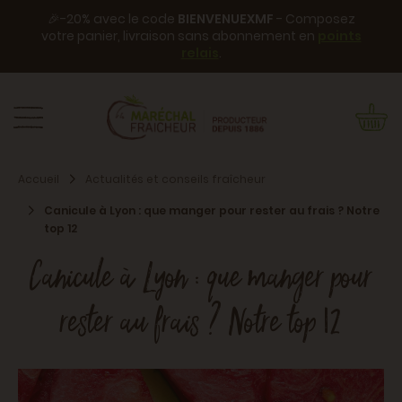
🎉-20% avec le code
BIENVENUEXMF
- Composez
votre panier, livraison sans abonnement en
points
relais
.
Accueil
Actualités et conseils fraîcheur
Canicule à Lyon : que manger pour rester au frais ? Notre
top 12
Canicule à Lyon : que manger pour
rester au frais ? Notre top 12