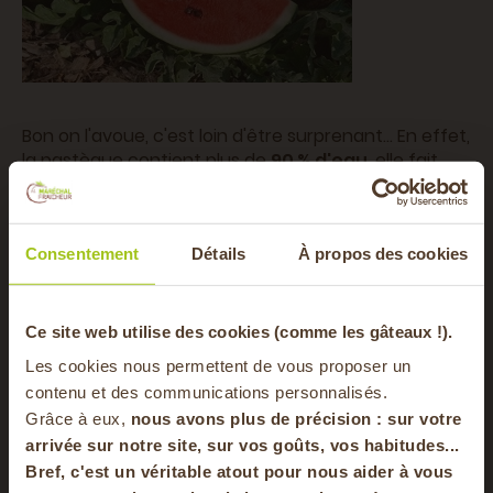
Bon on l'avoue, c'est loin d'être surprenant... En effet,
la pastèque contient plus de
90 % d'eau
, elle fait
partie des fruits les plus hydratants. En période de
fortes chaleurs ou de canicule, elle contribue à
augmenter naturellement vos apports en eau tout
Consentement
Détails
À propos des cookies
en apportant une agréable sensation de fraîcheur à
chaque bouchée. Légère, peu calorique et
naturellement sucrée, elle permet de se faire plaisir
tout en aidant l'organisme à mieux faire face aux
-20% offerts sur
Ce site web utilise des cookies (comme les gâteaux !).
températures élevées.
Les cookies nous permettent de vous proposer un
votre panier
La pastèque contient également plein de bonnes
contenu et des communications personnalisés.
vitamines comme la vitamine C ainsi que de
Grâce à eux,
nous avons plus de précision : sur
votre
vitamine A, bénéfique pour la peau, particulièrement
arrivée sur notre site, sur vos goûts, vos habitudes...
sollicitée par le soleil. Elle contient aussi du
Bref, c'est un véritable atout pour nous aider à vous
en vous inscrivant à notre newsletter
potassium, un minéral qui aide à compenser les