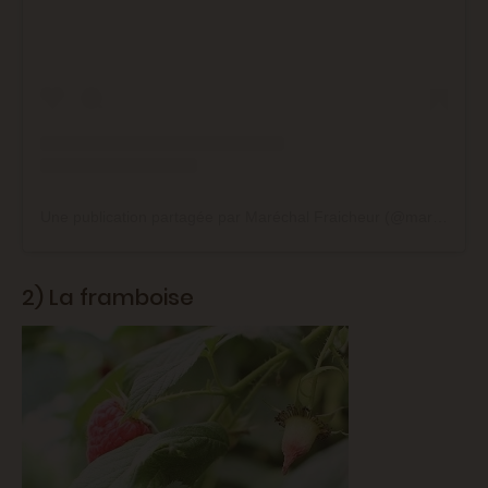
Une publication partagée par Maréchal Fraicheur (@marechal_fraicheur)
2) La framboise