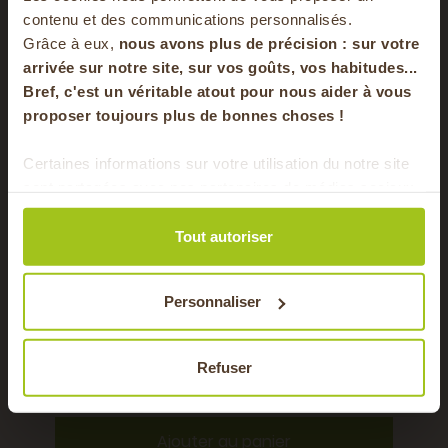
LÉGUMES
votre panier
IO
contenu et des communications personnalisés.
BIO
Grâce à eux,
nous avons plus de précision : sur
votre
erie -
arrivée sur notre site, sur vos goûts, vos habitudes...
Bref, c'est un véritable atout pour nous aider à vous
en vous inscrivant à notre newsletter
proposer toujours plus de bonnes choses !
S'inscrire
Certaines informations sur votre utilisation du notre site
sont partagées avec nos partenaires de médias sociaux,
Pour faire le plein chaque semaine de bons
de publicité et d'analyse. Ces données peuvent être
produits locaux & de saison !
combinées avec d'autres informations que vous leur
Tout autoriser
avez fournies ou qu'ils ont collectées lors de votre
utilisation de leurs services.
Personnaliser
Courgettes longues
Bouqu
Refuser
Guillaume Rey, maraîcher - Miribel (01)
Remy Pe
3,10 €
1,10
/ 1 kg
Ajouter au panier