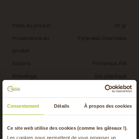
Poids du produit
30 gr
Provenance du
Pyrénées Orientales
produit
Saisons
Printemps, Été
Emballage
Sac plastique
recyclable
Consentement
Détails
À propos des cookies
Vous aimerez aussi
-20% offerts sur
Ce site web utilise des cookies (comme les gâteaux !).
Les cookies nous permettent de vous proposer un