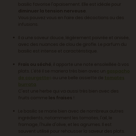
basilic favorise l'apaisement. Elle est idéale pour
diminuer la tension nerveuse
.
Vous pouvez vous en faire des décoctions ou des
infusions.
Il a une saveur douce, légèrement poivrée et anisée,
avec des nuances de clou de girofle. Le parfum du
basilic est intense et caractéristique.
Frais ou séché
, il apporte une note ensoleillée à vos
plats. L'été il se mariera très bien avec un
gaspacho
de courgette
s
ou une belle assiette de
tomates
burrata
.
C'est une herbe qui va aussi très bien avec des
fruits comme
les fraises
!
Le basilic se marie bien avec de nombreux autres
ingrédients, notamment les tomates, l'ail, le
fromage, l'huile d'olive, et les agrumes. Il est
souvent utilisé pour rehausser la saveur des plats.