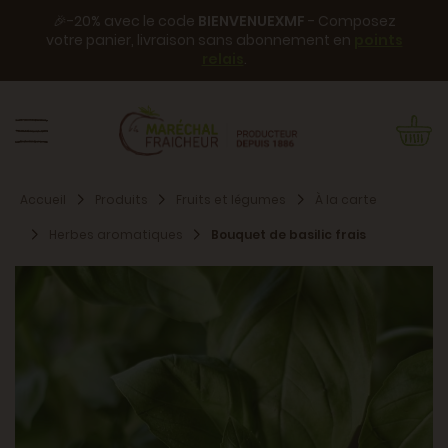
🎉-20% avec le code
BIENVENUEXMF
- Composez
votre panier, livraison sans abonnement en
points
relais
.
Accueil
Produits
Fruits et légumes
À la carte
Herbes aromatiques
Bouquet de basilic frais