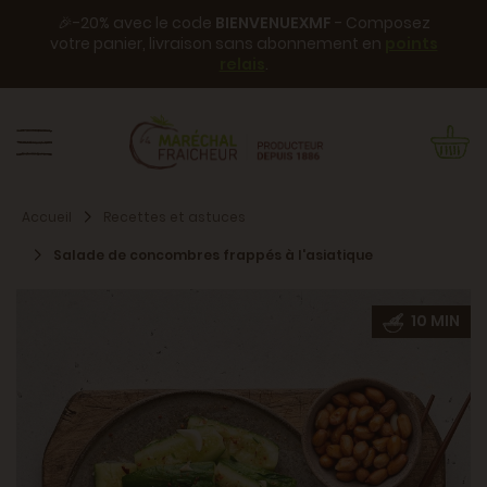
🎉-20% avec le code
BIENVENUEXMF
- Composez
votre panier, livraison sans abonnement en
points
relais
.
Accueil
Recettes et astuces
Salade de concombres frappés à l'asiatique
10 MIN