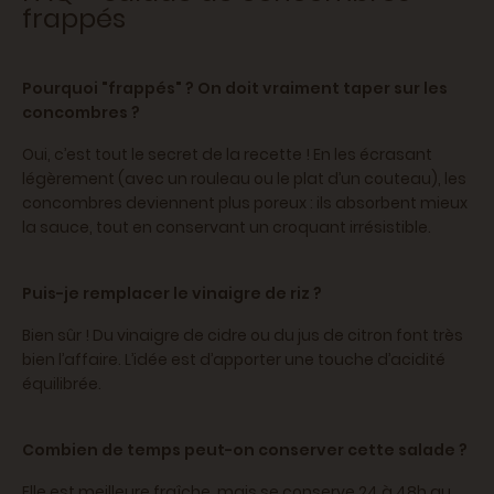
frappés
Pourquoi "frappés" ? On doit vraiment taper sur les
concombres ?
Oui, c’est tout le secret de la recette ! En les écrasant
légèrement (avec un rouleau ou le plat d’un couteau), les
concombres deviennent plus poreux : ils absorbent mieux
la sauce, tout en conservant un croquant irrésistible.
Puis-je remplacer le vinaigre de riz ?
Bien sûr ! Du vinaigre de cidre ou du jus de citron font très
bien l’affaire. L’idée est d’apporter une touche d’acidité
équilibrée.
Combien de temps peut-on conserver cette salade ?
Elle est meilleure fraîche, mais se conserve 24 à 48h au