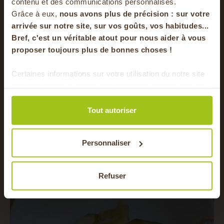
votre panier
contenu et des communications personnalisés.
Grâce à eux,
nous avons plus de précision : sur
votre
arrivée sur notre site, sur vos goûts, vos habitudes...
Bref, c'est un véritable atout pour nous aider à vous
en vous inscrivant à notre newsletter
proposer toujours plus de bonnes choses !
S'inscrire
Certaines informations sur votre utilisation du notre site
sont partagées avec nos partenaires de médias sociaux,
Pour faire le plein chaque semaine de bons
de publicité et d'analyse. Ces données peuvent être
produits locaux & de saison !
combinées avec d'autres informations que vous leur
Tout autoriser
avez fournies ou qu'ils ont collectées lors de votre
utilisation de leurs services.
Personnaliser
Refuser