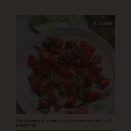
10 MIN
Salad
0 MIN
conc
Salade pastèque fraises concombre et
menthe