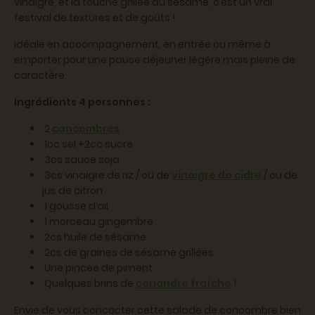
vinaigre, et la touche grillée du sésame, c’est un vrai
festival de textures et de goûts !
Idéale en accompagnement, en entrée ou même à
emporter pour une pause déjeuner légère mais pleine de
caractère.
Ingrédients 4 personnes :
2
concombres
1cc sel +2cc sucre
3cs sauce soja
3cs vinaigre de riz / ou de
vinaigre de cidre
/ ou de
jus de citron
1 gousse d’ail
1 morceau gingembre
2cs huile de sésame
2cs de graines de sésame grillées
Une pincée de piment
Quelques brins de
coriandre fraîche
!
Envie de vous concocter cette salade de concombre bien