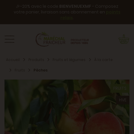
🎉-20% avec le code
BIENVENUEXMF
- Composez
votre panier, livraison sans abonnement en
points
relais
.
Accueil
Produits
Fruits et légumes
À la carte
Fruits
Pêches
FRUITS
HVE