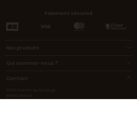
Paiement sécurisé
Nos produits
Qui sommes-nous ?
Contact
2840 Chemin de Rosarge
69140 Vancia
contact@marechal-fraicheur.fr
Disponibles de 9h à 17h, du lundi au vendredi, au 06 15 39 73 66.
Disponible pour répondre à vos questions du lundi au vendredi
de 9h à 17h.