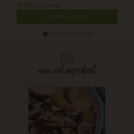
15,60 €
/ 2,5 à 4 kg
Ajouter au panier
avec cet ingrédient
er
Cockt
ment
pêche
ÉTÉ • AP
S •