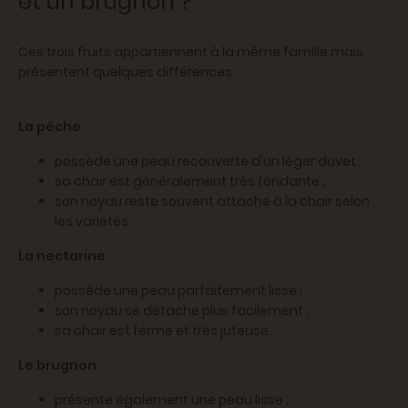
et un brugnon ?
Ces trois fruits appartiennent à la même famille mais
présentent quelques différences.
La pêche
possède une peau recouverte d'un léger duvet ;
sa chair est généralement très fondante ;
son noyau reste souvent attaché à la chair selon
les variétés.
La nectarine
possède une peau parfaitement lisse ;
son noyau se détache plus facilement ;
sa chair est ferme et très juteuse.
Le brugnon
présente également une peau lisse ;