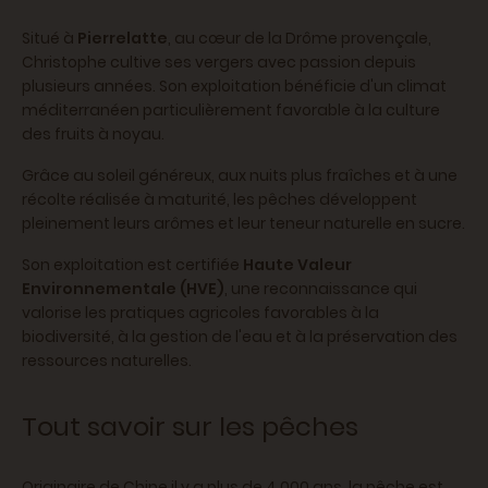
Situé à
Pierrelatte
, au cœur de la Drôme provençale,
Christophe cultive ses vergers avec passion depuis
plusieurs années. Son exploitation bénéficie d'un climat
méditerranéen particulièrement favorable à la culture
des fruits à noyau.
Grâce au soleil généreux, aux nuits plus fraîches et à une
récolte réalisée à maturité, les pêches développent
pleinement leurs arômes et leur teneur naturelle en sucre.
Son exploitation est certifiée
Haute Valeur
Environnementale (HVE)
, une reconnaissance qui
valorise les pratiques agricoles favorables à la
biodiversité, à la gestion de l'eau et à la préservation des
ressources naturelles.
Tout savoir sur les pêches
Originaire de Chine il y a plus de 4 000 ans, la pêche est