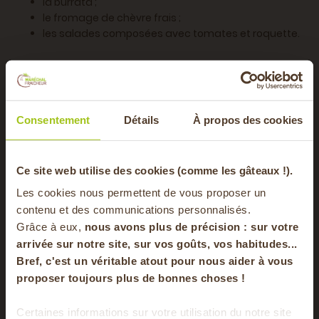
la burrata ;
le fromage de chèvre frais ;
les salades composées avec tomates et roquette.
Côté sucré
Les pêches sont parfaites pour préparer :
Consentement
Détails
À propos des cookies
une tarte aux pêches ;
un clafoutis maison ;
une compote ;
-20% offerts sur
Ce site web utilise des cookies (comme les gâteaux !).
une confiture artisanale ;
des pêches rôties au miel et au romarin ;
Les cookies nous permettent de vous proposer un
un crumble ;
votre panier
contenu et des communications personnalisés.
un sorbet maison ;
Grâce à eux,
nous avons plus de précision : sur
votre
un smoothie ;
arrivée sur notre site, sur vos goûts, vos habitudes...
du thé glacé
;
Bref, c'est un véritable atout pour nous aider à vous
en vous inscrivant à notre newsletter
des
pêches au sirop
ou encore pochées aux
proposer toujours plus de bonnes choses !
épices ou au vin.
S'inscrire
Certaines informations sur votre utilisation du notre site