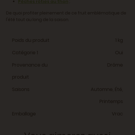
Pêches rôties au thon
;
De quoi profiter pleinement de ce fruit emblématique de
l'été tout au long de la saison.
Poids du produit
1 kg
Catégorie 1
Oui
Provenance du
Drôme
produit
Saisons
Automne, Été,
Printemps
Emballage
Vrac