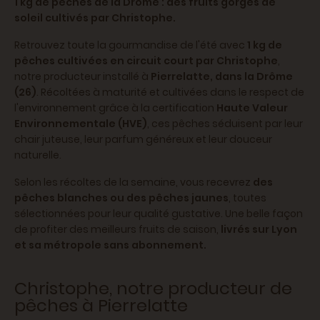
1 kg de pêches de la Drôme : des fruits gorgés de
soleil cultivés par Christophe.
Retrouvez toute la gourmandise de l'été avec
1 kg de
pêches cultivées en circuit court par Christophe
,
notre producteur installé à
Pierrelatte, dans la Drôme
(26)
. Récoltées à maturité et cultivées dans le respect de
l'environnement grâce à la certification
Haute Valeur
Environnementale (HVE)
, ces pêches séduisent par leur
chair juteuse, leur parfum généreux et leur douceur
naturelle.
Selon les récoltes de la semaine, vous recevrez
des
pêches blanches ou des pêches jaunes
, toutes
sélectionnées pour leur qualité gustative. Une belle façon
de profiter des meilleurs fruits de saison,
livrés sur Lyon
et sa métropole sans abonnement.
Christophe, notre producteur de
pêches à Pierrelatte