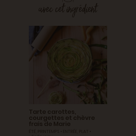
avec cet ingrédient
s et
Gasp
cour
 APÉRITIF
ÉTÉ, PRI
VÉGÉTAR
Tarte carottes,
courgettes et chèvre
frais de Marie
ÉTÉ, PRINTEMPS • ENTRÉE, PLAT •