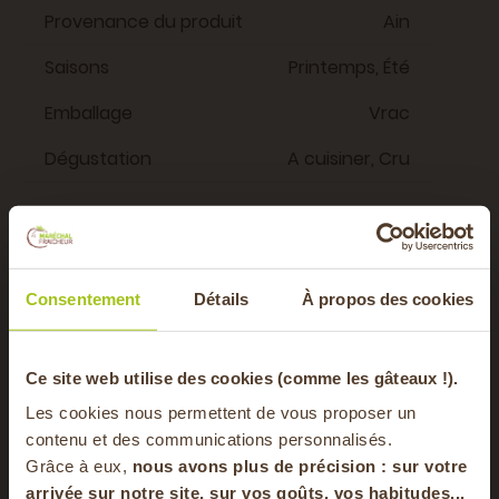
Provenance du produit
Ain
Saisons
Printemps, Été
Emballage
Vrac
Dégustation
A cuisiner, Cru
Vous aimerez aussi
Consentement
Détails
À propos des cookies
GUMES
LÉGUMES
-20% offerts sur
Ce site web utilise des cookies (comme les gâteaux !).
Les cookies nous permettent de vous proposer un
votre panier
contenu et des communications personnalisés.
Grâce à eux,
nous avons plus de précision : sur
votre
arrivée sur notre site, sur vos goûts, vos habitudes...