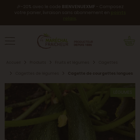
🎉-20% avec le code
BIENVENUEXMF
- Composez
votre panier, livraison sans abonnement en
points
relais
.
Accueil
Produits
Fruits et légumes
Cagettes
Cagettes de légumes
Cagette de courgettes longues
LÉGUMES