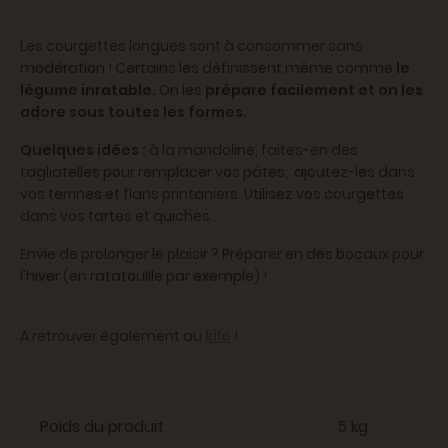
Les courgettes longues sont à consommer sans
modération !
Certains les définissent même comme
le
légume inratable.
On les
prépare facilement et on
les
adore sous toutes les formes.
Quelques idées :
à la mandoline, faites-en des
tagliatelles pour remplacer vos pâtes, ajoutez-les dans
vos terrines et flans printaniers. Utilisez vos courgettes
dans vos tartes et quiches...
Envie de prolonger le plaisir ? Préparer en des bocaux pour
l'hiver (en ratatouille par exemple) !
A retrouver également au
kilo
!
Poids du produit
5 kg