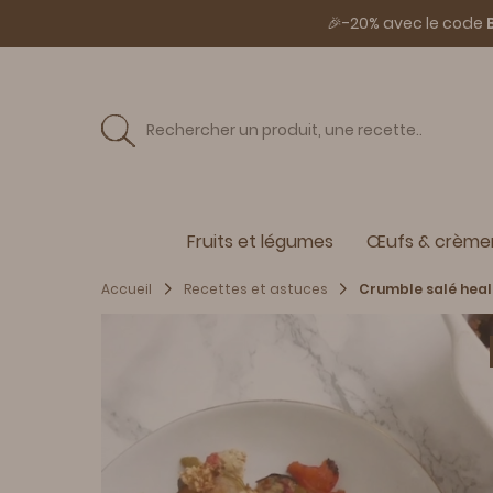
🎉-20% avec le code
Fruits et légumes
Œufs & crèmer
Accueil
Recettes et astuces
Crumble salé heal