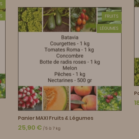
TS
S
FRUITS
LÉGUMES
P
1
Panier MAXI Fruits & Légumes
25,90 €
/ 5 à 7 kg