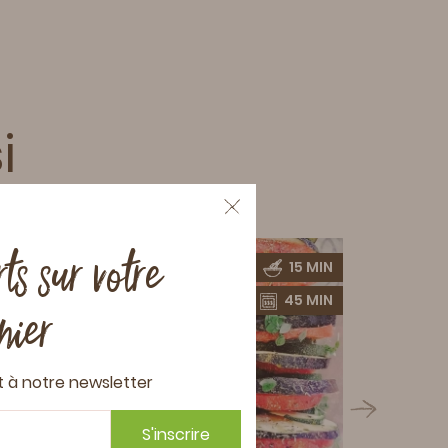
i
ts sur votre
5 MIN
15 MIN
0 MIN
45 MIN
nier
t à notre newsletter
S'inscrire