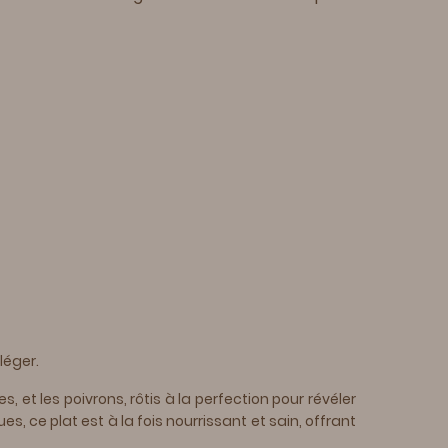
léger.
et les poivrons, rôtis à la perfection pour révéler
 ce plat est à la fois nourrissant et sain, offrant