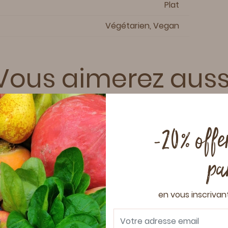
Plat
Végétarien, Vegan
Vous aimerez auss
-20% offer
10 MIN
25 MIN
2
pa
en vous inscrivan