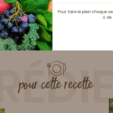
Pour faire le plein chaque 
cho surprise aux
Tartines de courgettes
& de 
gettes
tomates mozzarella
RÉDI
pour cette recette