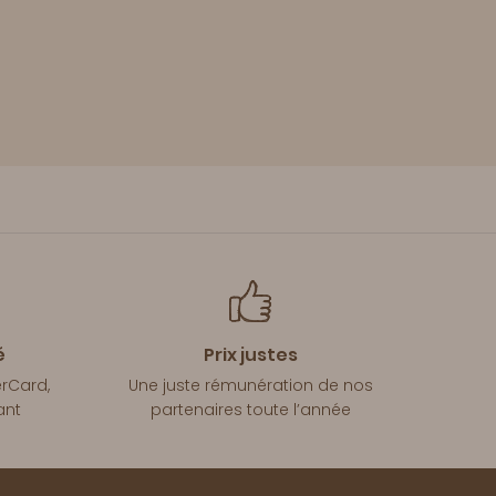
é
Prix justes
erCard,
Une juste rémunération de nos
ant
partenaires toute l’année