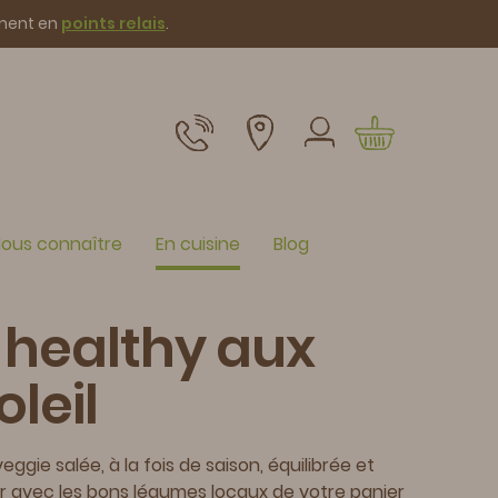
ement en
points relais
.
ous connaître
En cuisine
Blog
 healthy aux
leil
ggie salée, à la fois de saison, équilibrée et
er avec les bons légumes locaux de votre panier