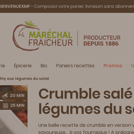
BIENVENUEXMF
- Composez votre panier, livraison sans abonn
ie
Épicerie
Bio
Paniers recettes
Promos
N
thy aux légumes du soleil
Crumble salé
20 MIN
légumes du so
25 MIN
Une belle recette de crumble en version ve
savoureuse... à vos fourneaux ! A prépar