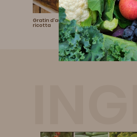
 et
Gratin d'aubergines pesto et
Gaspa
ricotta
cour
ING
LÉGUMES