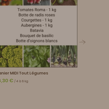
anier MIDI Tout Légumes
8,30 €
/ 4 à 6 kg
Panier MIN
13,90 €
/ 