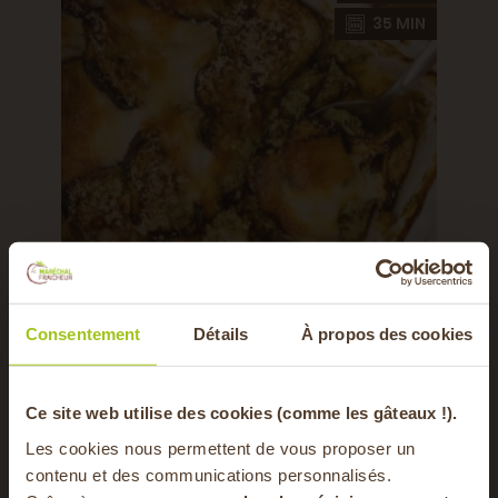
6 MIN
35 MIN
Consentement
Détails
À propos des cookies
Gratin d'aubergines pesto et ricotta
Pâtes
Consulter
-20% offerts sur
Ce site web utilise des cookies (comme les gâteaux !).
Les cookies nous permettent de vous proposer un
contenu et des communications personnalisés.