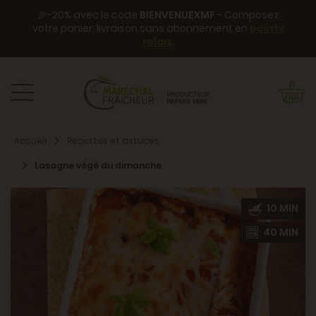
🎉-20% avec le code
BIENVENUEXMF
- Composez
votre panier, livraison sans abonnement en
points
relais
.
Accueil
Recettes et astuces
Lasagne végé du dimanche
10 MIN
40 MIN