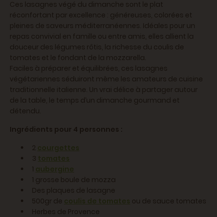
Ces lasagnes végé du dimanche sont le plat
réconfortant par excellence : généreuses, colorées et
pleines de saveurs méditerranéennes. Idéales pour un
repas convivial en famille ou entre amis, elles allient la
douceur des légumes rôtis, la richesse du coulis de
tomates et le fondant de la mozzarella.
Faciles à préparer et équilibrées, ces lasagnes
végétariennes séduiront même les amateurs de cuisine
traditionnelle italienne. Un vrai délice à partager autour
de la table, le temps d’un dimanche gourmand et
détendu.
Ingrédients pour 4 personnes :
2
courgettes
3
tomates
1
aubergine
1 grosse boule de mozza
Des plaques de lasagne
500gr de
coulis de tomates
ou de sauce tomates
Herbes de Provence