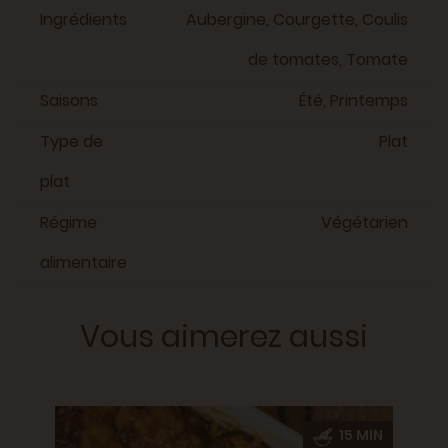
Ingrédients
Aubergine, Courgette, Coulis
de tomates, Tomate
Saisons
Été, Printemps
Type de
Plat
plat
Régime
Végétarien
alimentaire
Vous aimerez aussi
5 MIN
15 MIN