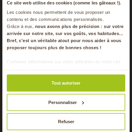
-20% offerts sur
Ce site web utilise des cookies (comme les gâteaux !).
Les cookies nous permettent de vous proposer un
votre panier
contenu et des communications personnalisés.
Grâce à eux,
nous avons plus de précision : sur
votre
Carottes rôties au miel et thym à la
Anti 
poêle
arrivée sur notre site, sur vos goûts, vos habitudes...
Bref, c'est un véritable atout pour nous aider à vous
en vous inscrivant à notre newsletter
Consulter
proposer toujours plus de bonnes choses !
S'inscrire
Certaines informations sur votre utilisation du notre site
sont partagées avec nos partenaires de médias sociaux,
Pour faire le plein chaque semaine de bons
de publicité et d'analyse. Ces données peuvent être
produits locaux & de saison !
combinées avec d'autres informations que vous leur
Tout autoriser
avez fournies ou qu'ils ont collectées lors de votre
utilisation de leurs services.
pour cette recette
Personnaliser
Refuser
FRUITS