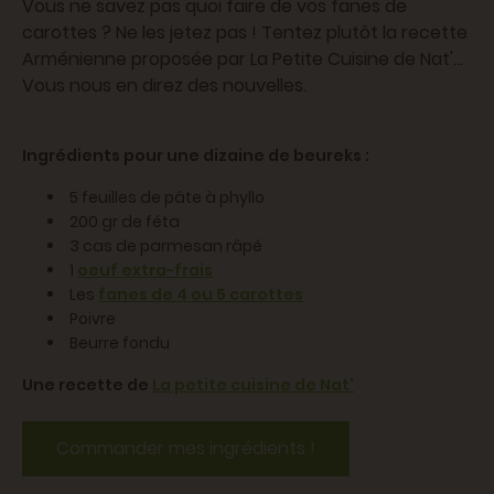
Vous ne savez pas quoi faire de vos fanes de
carottes ? Ne les jetez pas ! Tentez plutôt la recette
Arménienne proposée par La Petite Cuisine de Nat'...
Vous nous en direz des nouvelles.
Ingrédients pour une dizaine de beureks :
5 feuilles de pâte à phyllo
200 gr de féta
3 cas de parmesan râpé
1
oeuf extra-frais
Les
fanes de 4 ou 5 carottes
Poivre
Beurre fondu
Une recette de
La petite cuisine de Nat'
Commander mes ingrédients !