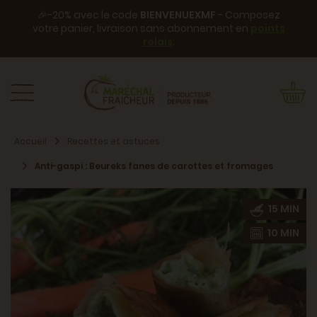
🎉-20% avec le code
BIENVENUEXMF
- Composez
votre panier, livraison sans abonnement en
points
relais
.
Accueil
Recettes et astuces
Anti-gaspi : Beureks fanes de carottes et fromages
15 MIN
10 MIN