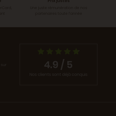
é
Prix justes
erCard,
Une juste rémunération de nos
ant
partenaires toute l’année
4.9 / 5
 sur
Nos clients sont déjà conquis