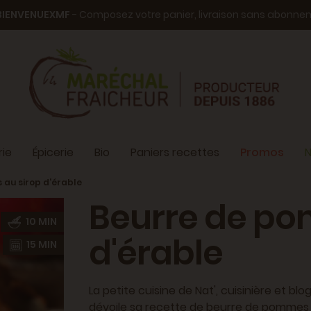
BIENVENUEXMF
- Composez votre panier, livraison sans abonn
ie
Épicerie
Bio
Paniers recettes
Promos
N
au sirop d'érable
Beurre de po
10 MIN
d'érable
15 MIN
La petite cuisine de Nat', cuisinière et b
dévoile sa recette de beurre de pommes ma