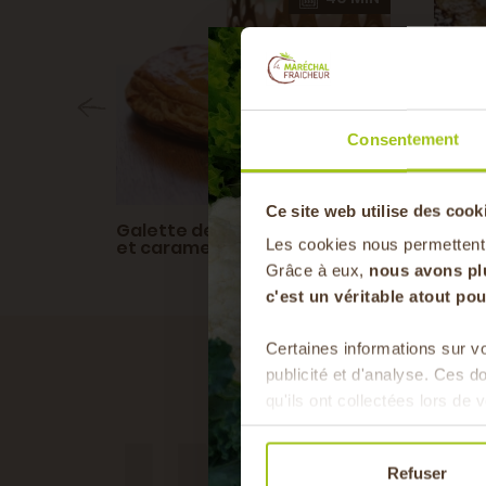
Consentement
Ce site web utilise des cook
sans
Galette des rois aux pommes
Beig
Les cookies nous permettent
et caramel beurre salé
Grâce à eux,
nous avons pl
c'est un véritable atout p
Certaines informations sur vo
publicité et d'analyse. Ces 
qu'ils ont collectées lors de v
Refuser