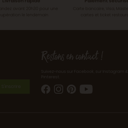
Livraison rapide
Paiement sécuris
dez avant 20h30 pour une
Carte bancaire, Visa, Mast
cupération le lendemain
cartes et ticket restaur
Restons en contact !
Suivez-nous sur Facebook, sur Instagram &
Pinterest.
S'inscrire