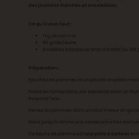
des journées fraîches et ensoleillées.
Ce qu'il vous faut :
1 kg de pomme
80 gr de beurre
2 cuillères à soupe de sirop d'érable (ou 100 
Préparation :
Epluchez les pommes et coupez les en petits mor
Faites les fondre dans une casserole avec un tout
évaporer l'eau.
Versez les pommes dans un robot mixeur et ajoutez 
Mixez jusqu'à obtenir une consistance très onctueu
Ce beurre de pomme est
une pâte à tartiner
et n