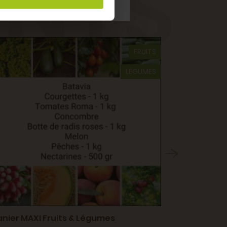
ENTS
FRUITS
LÉGUMES
anier MAXI Fruits & Légumes