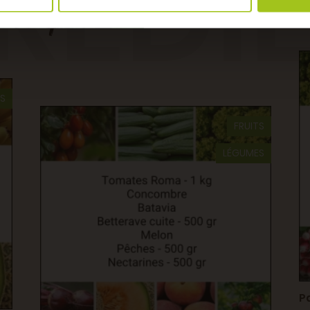
RÉDI
pour cette recette
TS
FRUITS
LÉGUMES
P