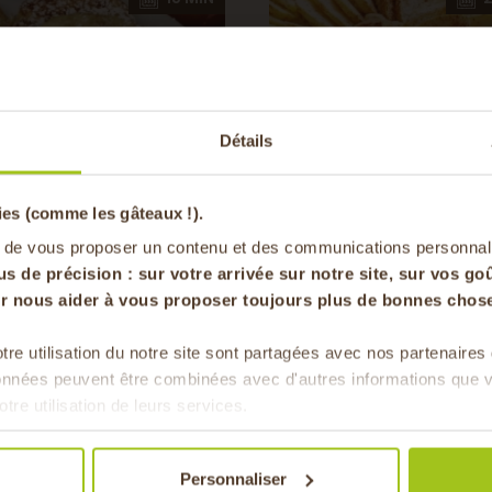
-20% offer
Détails
pa
ies (comme les gâteaux !).
nets aux pommes
Gâteau moelleux aux
en vous inscrivan
 de vous proposer un contenu et des communications personnal
pommes d'Agathe
us de précision : sur
votre arrivée sur notre site, sur vos goû
our nous aider à vous proposer toujours plus de bonnes chose
tre utilisation du notre site sont partagées avec nos partenaire
Pour faire le plein chaque 
données peuvent être combinées avec d'autres informations que v
& de 
otre utilisation de leurs services.
Personnaliser