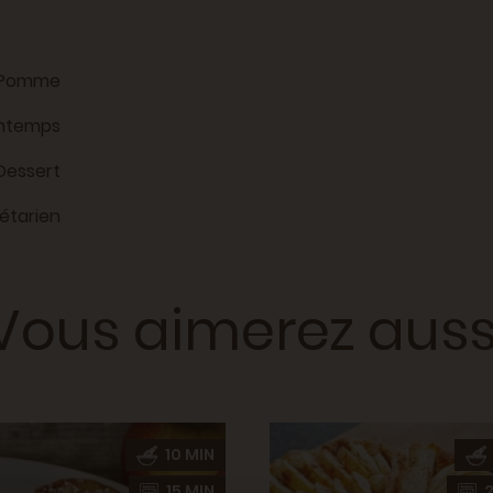
Pomme
intemps
Dessert
étarien
Vous aimerez auss
10 MIN
15 MIN
2