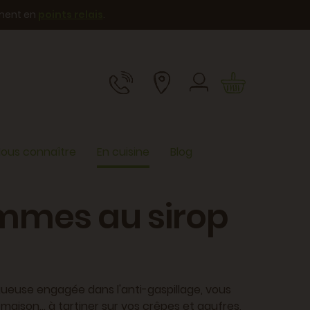
ement en
points relais
.
ous connaître
En cuisine
Blog
mmes au sirop
logueuse engagée dans l'anti-gaspillage, vous
ison... à tartiner sur vos crêpes et gaufres,