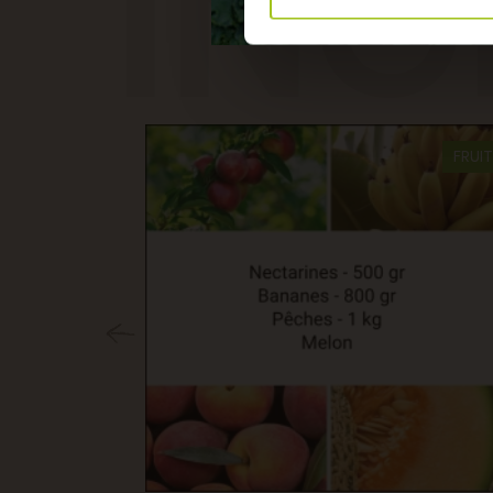
ING
BIO
FRUI