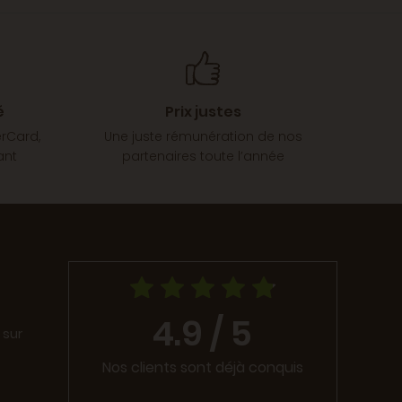
é
Prix justes
erCard,
Une juste rémunération de nos
ant
partenaires toute l’année
4.9 / 5
 sur
Nos clients sont déjà conquis