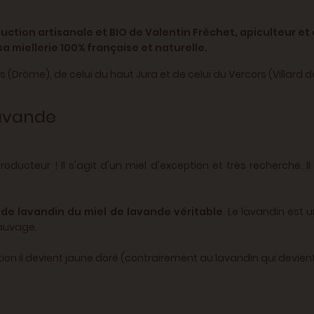
uction artisanale et BIO de Valentin Fréchet, apiculteur et
sa miellerie 100% française et naturelle.
 (Drôme), de celui du haut Jura et de celui du Vercors (Villard d
lavande
oducteur ! Il s'agit d'un miel d'exception et très recherché. I
 de lavandin du miel de lavande véritable
. Le lavandin est
sauvage.
lisation il devient jaune doré (contrairement au lavandin qui dev