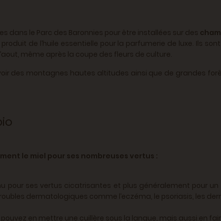
ées dans le Parc des Baronnies pour être installées sur des
champ
oduit de l’huile essentielle pour la parfumerie de luxe. Ils sont
d’aout, même après la coupe des fleurs de culture.
ir des montagnes hautes altitudes ainsi que de grandes forêts
bio
ent le miel pour ses nombreuses vertus :
 pour ses vertus cicatrisantes et plus généralement pour un ap
 troubles dermatologiques comme l’eczéma, le psoriasis, les derma
s pouvez en mettre une cuillère sous la langue, mais aussi en fair