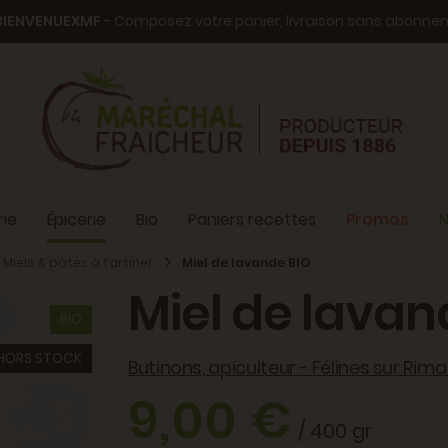
BIENVENUEXMF
- Composez votre panier, livraison sans abonn
ie
Épicerie
Bio
Paniers recettes
Promos
N
Miels & pâtes à tartiner
Miel de lavande BIO
Miel de lavan
BIO
HORS STOCK
Butinons, apiculteur - Félines sur Rim
9,00 €
/ 400 gr