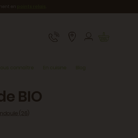
ement en
points relais
.
ous connaître
En cuisine
Blog
de BIO
andoule (26)