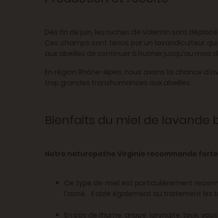
Dès fin de juin, les ruches de Valentin sont déplac
Ces champs sont tenus par un lavandiculteur qui pr
aux abeilles de continuer à butiner jusqu’au mois 
En région Rhône-Alpes, nous avons la chance d'avo
trop grandes transhumances aux abeilles.
Bienfaits du miel de lavande 
Notre naturopathe Virginie recommande fortem
Ce type de miel est particulièrement reconnu
l'acné... Il aide également au traitement les
En cas de rhume, grippe, laryngite, toux, vou