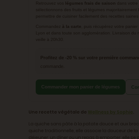
Retrouvez vos
légumes frais de saison
dans votre
sélectionnons des fruits et légumes majoritairement
permettre de cuisiner facilement des recettes sain
Commandez
à la carte
, puis récupérez votre panier
Lyon et dans toute son agglomération. Livraison du
veille à 20h30.
Profitez de -20 % sur votre première comman
commande.
Commander mon panier de légumes
Com
Une recette végétale de
Wellness by Sophie
.
La quiche sans pâte à la patate douce et aux broco
quiche traditionnelle, elle associe la douceur de l
déjeuner, un dîner ou un repas à emporter, elle s