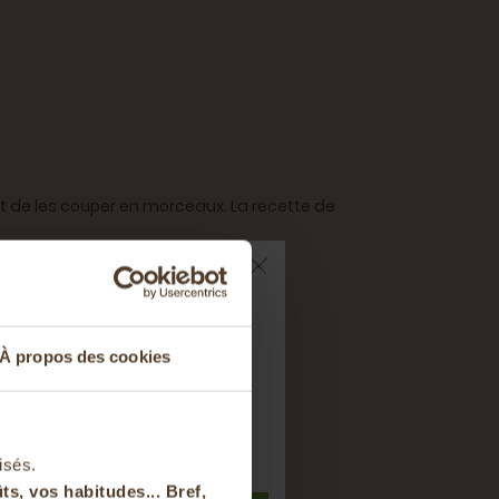
 et de les couper en morceaux. La recette de
 à la rose...
ts sur votre
À propos des cookies
nier
es.
t à notre newsletter
isés.
ts, vos habitudes... Bref,