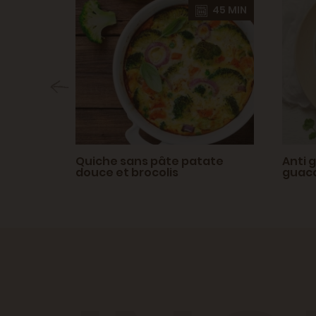
35 MIN
45 MIN
t
Quiche sans pâte patate
Anti 
douce et brocolis
guaca