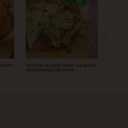
patate
Quiche aux poireaux sur pâte
Curry a
de pommes de terre
pois ch