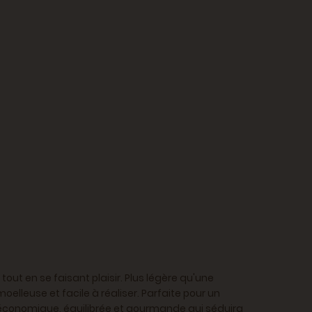
ut en se faisant plaisir. Plus légère qu'une
elleuse et facile à réaliser. Parfaite pour un
e économique, équilibrée et gourmande qui séduira