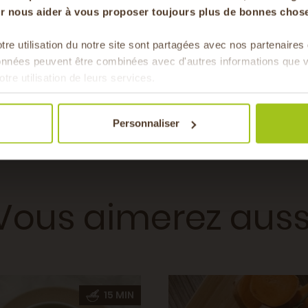
our nous aider à vous proposer toujours plus de bonnes chose
tre utilisation du notre site sont partagées avec nos partenaire
Pour faire le plein chaque 
ce, Echalote
données peuvent être combinées avec d'autres informations que v
& de 
otre utilisation de leurs services.
omne, Hiver
Plat
Personnaliser
rien, Vegan
Vous aimerez auss
15 MIN