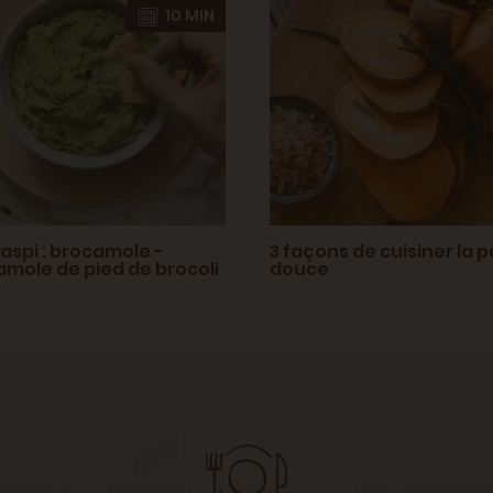
10 MIN
gaspi : brocamole -
3 façons de cuisiner la 
mole de pied de brocoli
douce