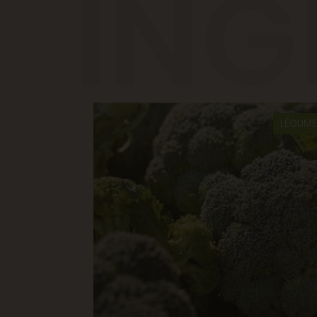
ING
LÉGUME