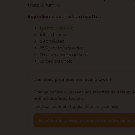
toute la famille.
Ingrédients pour cette recette :
1
patate douce
1/4 de brocoli
2 échalotes
250g de tofu soyeux
20 cl de crème de soja
Epices au choix
Des idées pour cuisiner local à Lyon !
Chaque semaine, recevez nos
recettes de saison
, 
nos producteurs locaux
.
Livraison sur toute l’agglomération lyonnaise.
Recevoir les news, promos et recettes de la 