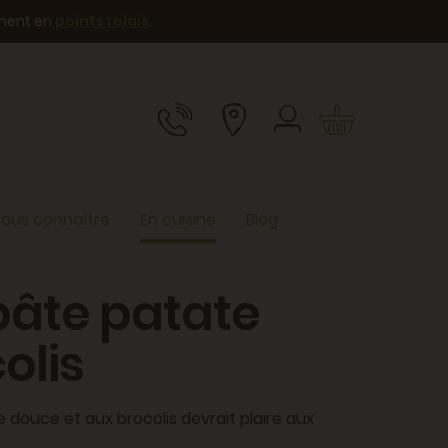
ement en
points relais
.
ous connaître
En cuisine
Blog
pâte patate
olis
 douce et aux brocolis devrait plaire aux