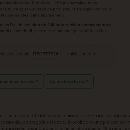
 panier
Maréchal Fraîcheur
. Chaque semaine, nous
 locaux, de saison et issus de producteurs engagés pour vous
es et gourmandes, sans abonnement.
 dans l'un de nos
plus de 200 points relais commerçants
à
 mardi au vendredi, avec une commande possible jusqu'à la
de
avec le code
RECETTE24
— valable sur une
ment ça marche ?
Où me faire livrer ?
lis est une recette idéale pour cuisiner davantage de légumes to
a patate douce au goût délicat du brocoli dans une préparation mo
e prépare avec des ingrédients simples et de saison. Une recett