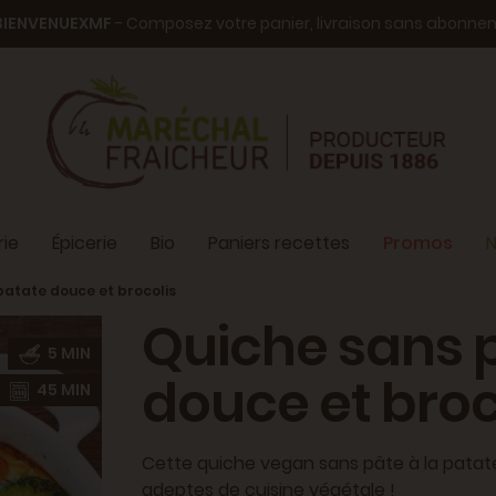
BIENVENUEXMF
- Composez votre panier, livraison sans abonn
ie
Épicerie
Bio
Paniers recettes
Promos
N
patate douce et brocolis
Quiche sans 
5 MIN
douce et broc
45 MIN
Cette quiche vegan sans pâte à la patate
adeptes de cuisine végétale !