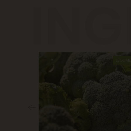
ING
LÉGUME