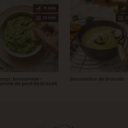
15 MIN
10 MIN
2
gaspi : brocamole -
Mousseline de brocolis
mole de pied de brocoli