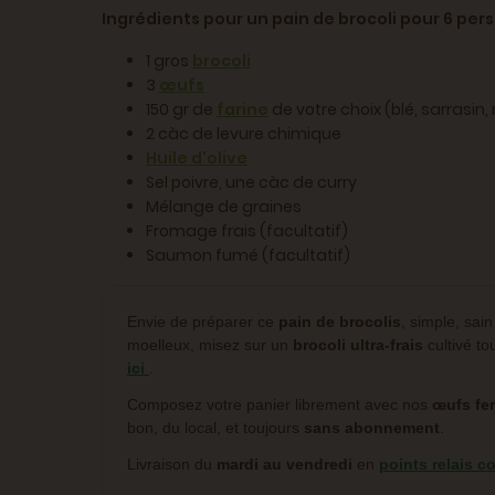
Ingrédients pour un pain de brocoli pour 6 per
1 gros
brocoli
3
œufs
150 gr de
farine
de votre choix (blé, sarrasin, ri
2 càc de levure chimique
Huile d'olive
Sel poivre, une càc de curry
Mélange de graines
Fromage frais (facultatif)
Saumon fumé (facultatif)
Envie de préparer ce
pain de brocolis
, simple, sai
moelleux, misez sur un
brocoli ultra-frais
cultivé to
ici
.
Composez votre panier librement avec nos
œufs fe
bon, du local, et toujours
sans abonnement
.
Livraison du
mardi au vendredi
en
points relais 