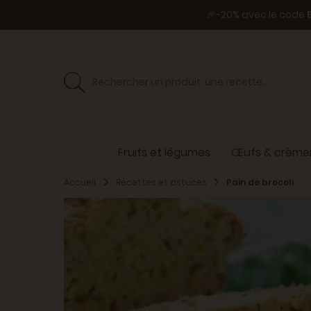
🎉-20% avec le code
Fruits et légumes
Œufs & crèmer
Accueil
Recettes et astuces
Pain de brocoli