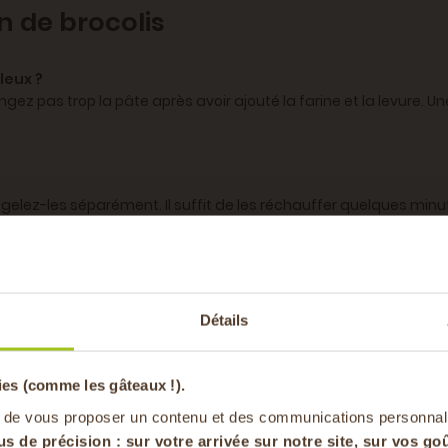
n de brocolis
leux ?
ngez pas trop la pâte après avoir ajouté la farine et la levure.
ngelez-les séparément. Il suffit de les réchauffer quelques minut
-20% offer
saumon fumé
ou simplement une salade verte. Vous pouvez aus
Détails
pa
ies (comme les gâteaux !).
ous pouvez la remplacer par une
farine de riz ou de sarrasin
en vous inscrivan
pou
 de vous proposer un contenu et des communications personnal
us de précision : sur
votre arrivée sur notre site, sur vos goû