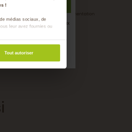
S'inscrire
s !
nforcer l’immunité et soutenir une alimentation
s de médias sociaux, de
semaine de bons produits locaux
ous leur avez fournies ou
saison !
Tout autoriser
i