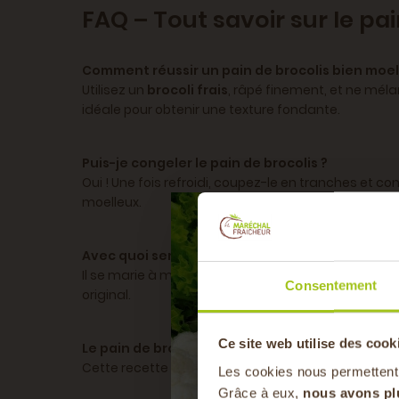
FAQ – Tout savoir sur le pai
Comment réussir un pain de brocolis bien moel
Utilisez un
brocoli frais
, râpé finement, et ne méla
idéale pour obtenir une texture fondante.
Puis-je congeler le pain de brocolis ?
Oui ! Une fois refroidi, coupez-le en tranches et co
moelleux.
Avec quoi servir le pain de brocolis ?
Il se marie à merveille avec du
fromage frais
, du
Consentement
original.
Ce site web utilise des cook
Le pain de brocolis est-il sans gluten ?
Cette recette contient de la farine de blé, mais v
Les cookies nous permettent
Grâce à eux,
nous avons pl