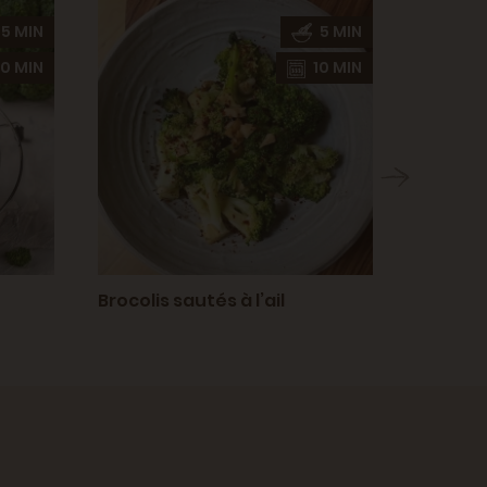
5 MIN
5 MIN
0 MIN
10 MIN
Brocolis sautés à l’ail
Croquet
fromag