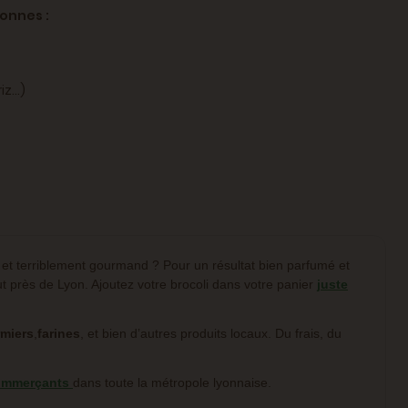
sonnes :
z...)
n et terriblement gourmand ? Pour un résultat bien parfumé et
ut près de Lyon. Ajoutez votre brocoli dans votre panier
juste
rmiers
,
farines
, et bien d’autres produits locaux. Du frais, du
commerçants
dans toute la métropole lyonnaise.