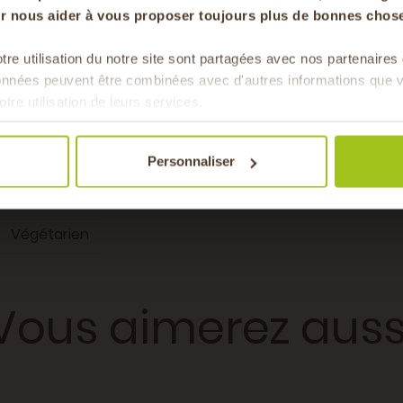
our nous aider à vous proposer toujours plus de bonnes chose
antioxydants. C’est un allié santé par excellence, parfait pour re
tre utilisation du notre site sont partagées avec nos partenaire
Pour faire le plein chaque 
données peuvent être combinées avec d'autres informations que v
& de 
otre utilisation de leurs services.
e d'olive, Oeuf
er, Printemps
Personnaliser
Entrée
Végétarien
Vous aimerez auss