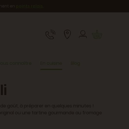
ement en
points relais
.
ous connaître
En cuisine
Blog
li
n de goût, à préparer en quelques minutes !
 original ou une tartine gourmande au fromage