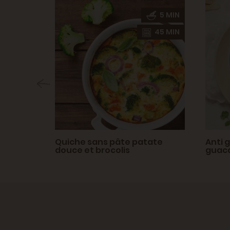
90 MIN
5 MIN
35 MIN
45 MIN
t
Quiche sans pâte patate
Anti 
douce et brocolis
guaca