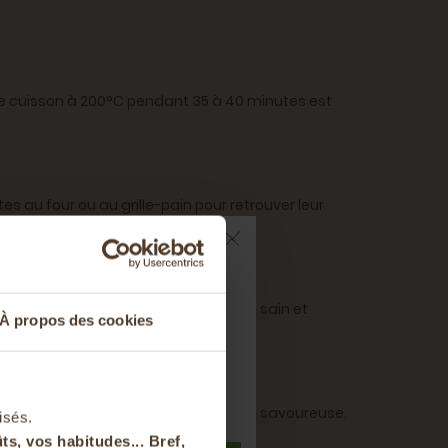
 Une cuisson à 200°C pendant 35 à 40 minutes est
es au four ou au grille-pain pour retrouver leur
ts sur votre
si le couper en cubes pour un apéro sain et
À propos des cookies
nier
t à notre newsletter
r une version sans gluten, tout aussi savoureuse.
isés.
ts, vos habitudes... Bref,