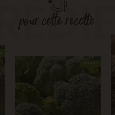
RÉDI
pour cette recette
S
LÉGUMES