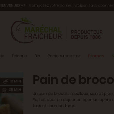
BIENVENUEXMF
- Composez votre panier, livraison sans abonn
ie
Épicerie
Bio
Paniers recettes
Promos
N
Pain de broco
10 MIN
35 MIN
Un pain de brocolis moelleux, sain et plei
Parfait pour un déjeuner léger, un apéro
frais et saumon fumé.