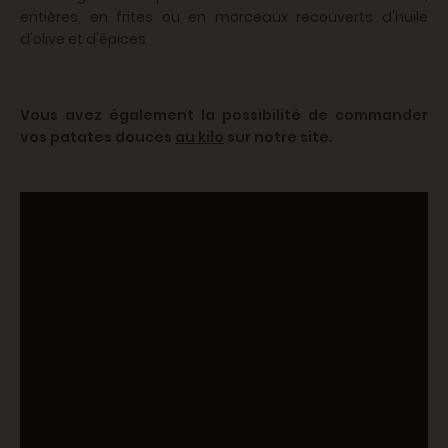
entières, en frites ou en morceaux recouverts d'huile
d'olive et d'épices.
Vous avez également la possibilité de commander
vos patates douces
au kilo
sur notre site.