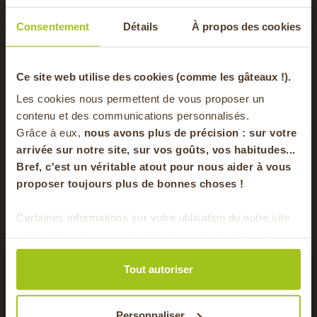
Consentement
Détails
À propos des cookies
-20% offerts sur
Ce site web utilise des cookies (comme les gâteaux !).
Les cookies nous permettent de vous proposer un
Poids du produit
5 kg
votre panier
contenu et des communications personnalisés.
Grâce à eux,
nous avons plus de précision : sur
votre
Provenance du produit
Rhône
arrivée sur notre site, sur vos goûts, vos habitudes...
Saisons
Automne, Hiver
Bref, c'est un véritable atout pour nous aider à vous
en vous inscrivant à notre newsletter
proposer toujours plus de bonnes choses !
Emballage
Vrac
S'inscrire
Certaines informations sur votre utilisation du notre site
Dégustation
A cuisiner
sont partagées avec nos partenaires de médias sociaux,
Pour faire le plein chaque semaine de bons
de publicité et d'analyse. Ces données peuvent être
produits locaux & de saison !
combinées avec d'autres informations que vous leur
Tout autoriser
avez fournies ou qu'ils ont collectées lors de votre
avec cet ingrédient
utilisation de leurs services.
Personnaliser