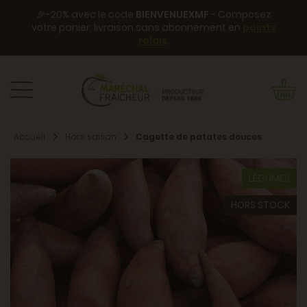
🎉-20% avec le code
BIENVENUEXMF
- Composez
votre panier, livraison sans abonnement en
points
relais
.
Accueil
Hors saison
Cagette de patates douces
LÉGUMES
HORS STOCK