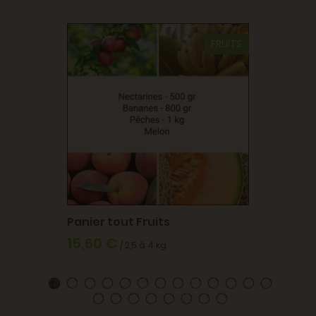
FRUITS
Panier
BIO
25,9
 (38)
Panier tout Fruits
15,60 €
/ 2,5 à 4 kg