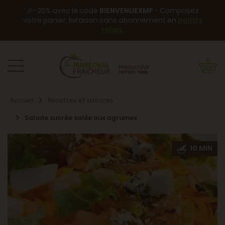
🎉-20% avec le code
BIENVENUEXMF
- Composez
votre panier, livraison sans abonnement en
points
relais
.
Accueil
Recettes et astuces
Salade sucrée salée aux agrumes
10 MIN