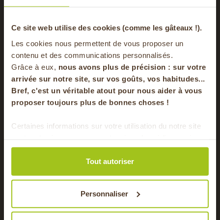
plat
-20% offerts sur
Ce site web utilise des cookies (comme les gâteaux !).
Régime
Végétarien
Les cookies nous permettent de vous proposer un
alimentaire
votre panier
contenu et des communications personnalisés.
Grâce à eux,
nous avons plus de précision : sur
votre
arrivée sur notre site, sur vos goûts, vos habitudes...
Vous aimerez aussi
Bref, c'est un véritable atout pour nous aider à vous
en vous inscrivant à notre newsletter
proposer toujours plus de bonnes choses !
S'inscrire
Certaines informations sur votre utilisation du notre site
sont partagées avec nos partenaires de médias sociaux,
10 MIN
es
0 MIN
Pour faire le plein chaque semaine de bons
de publicité et d'analyse. Ces données peuvent être
produits locaux & de saison !
combinées avec d'autres informations que vous leur
Tout autoriser
5 MIN
avez fournies ou qu'ils ont collectées lors de votre
utilisation de leurs services.
Personnaliser