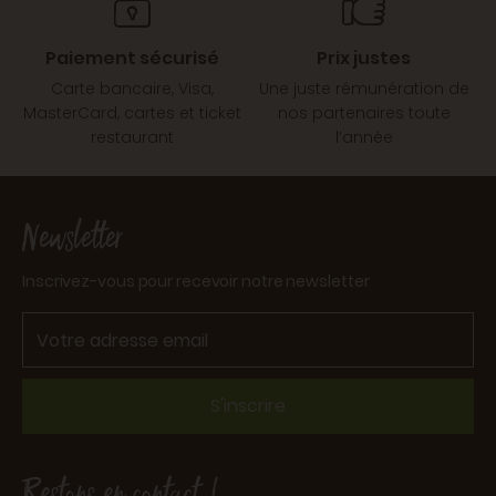
Paiement sécurisé
Prix justes
Carte bancaire, Visa,
Une juste rémunération de
MasterCard, cartes et ticket
nos partenaires toute
restaurant
l’année
Newsletter
Inscrivez-vous pour recevoir notre newsletter
S'inscrire
Restons en contact !