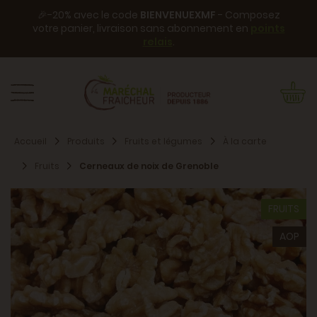
🎉-20% avec le code
BIENVENUEXMF
- Composez
votre panier, livraison sans abonnement en
points
relais
.
Accueil
Produits
Fruits et légumes
À la carte
Fruits
Cerneaux de noix de Grenoble
FRUITS
AOP