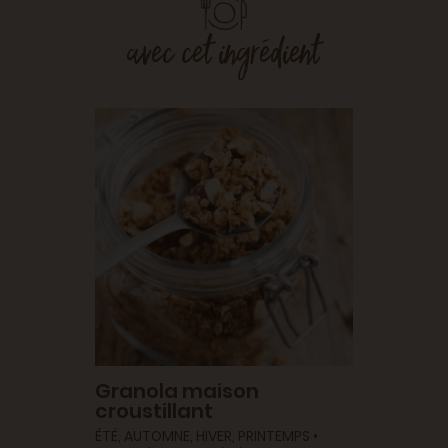
avec cet ingrédient
Cake 
cour
AUTOMNE
VÉGÉTA
Granola maison
croustillant
ÉTÉ, AUTOMNE, HIVER, PRINTEMPS •