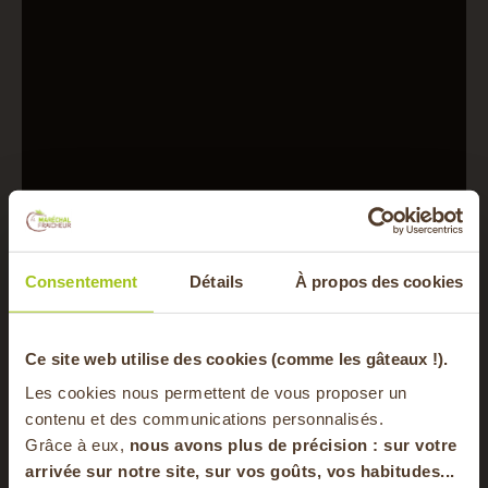
Consentement
Détails
À propos des cookies
Poids du produit
200 gr
-20% offerts sur
Ce site web utilise des cookies (comme les gâteaux !).
Les cookies nous permettent de vous proposer un
Provenance du
Isère
votre panier
contenu et des communications personnalisés.
produit
Grâce à eux,
nous avons plus de précision : sur
votre
arrivée sur notre site, sur vos goûts, vos habitudes...