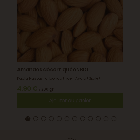
Amandes décortiquées BIO
Noix 
Paola Nastasi, arboricultrice - Avola (Sicile)
Famille
4,90 €
2,9
/ 200 gr
Ajouter au panier