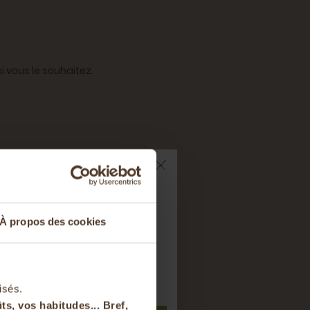
i vous le souhaitez.
ts sur votre
À propos des cookies
nier
t à notre newsletter
isés.
ts, vos habitudes... Bref,