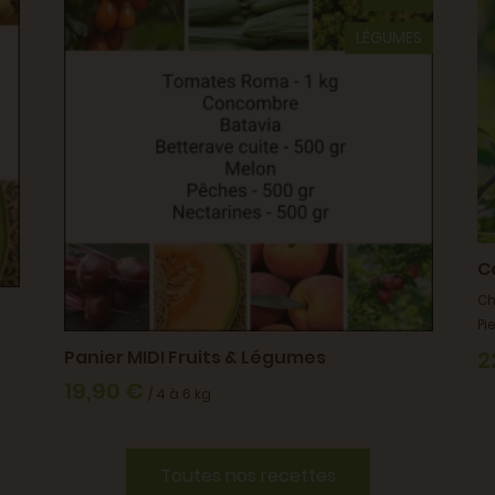
LÉGUMES
C
Ch
Pi
Panier MIDI Fruits & Légumes
2
19,90 €
/ 4 à 6 kg
Toutes nos recettes