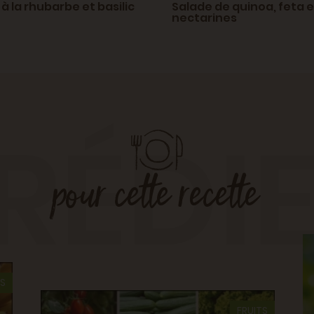
à la rhubarbe et basilic
Salade de quinoa, feta e
nectarines
RÉDI
pour cette recette
TS
FRUITS