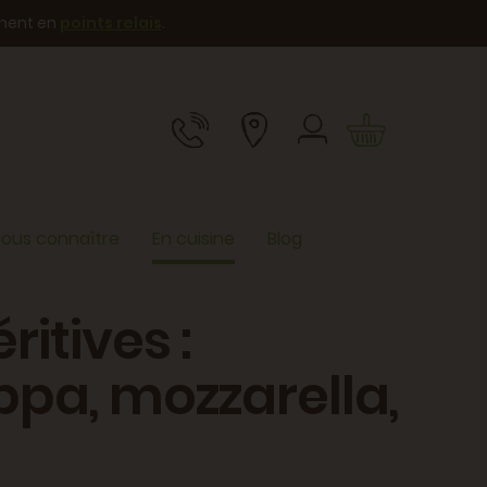
ement en
points relais
.
ous connaître
En cuisine
Blog
itives :
ppa, mozzarella,