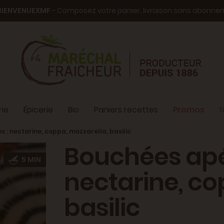
BIENVENUEXMF
- Composez votre panier, livraison sans abonn
ie
Épicerie
Bio
Paniers recettes
Promos
N
s : nectarine, coppa, mozzarella, basilic
Bouchées apér
5 MIN
nectarine, co
basilic