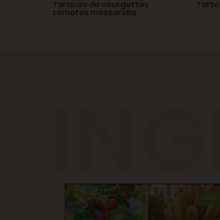
amandes
Tartines de courgettes
Tarte 
tomates mozzarella
ING
FRUI