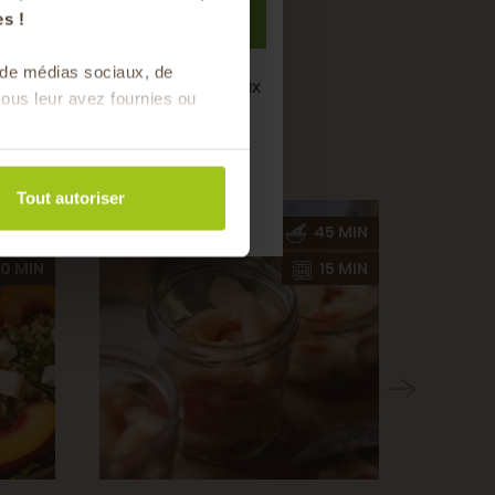
S'inscrire
s !
s de médias sociaux, de
i
semaine de bons produits locaux
ous leur avez fournies ou
saison !
Tout autoriser
0 MIN
45 MIN
0 MIN
15 MIN