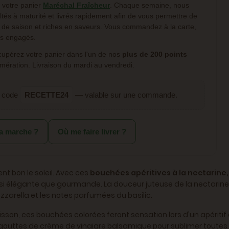
votre panier
Maréchal Fraîcheur
. Chaque semaine, nous
ltés à maturité et livrés rapidement afin de vous permettre de
, de saison et riches en saveurs. Vous commandez à la carte,
rs engagés.
écupérez votre panier dans l'un de nos
plus de 200 points
mération. Livraison du mardi au vendredi.
e code
RECETTE24
— valable sur une commande.
a marche ?
Où me faire livrer ?
ent bon le soleil. Avec ces
bouchées apéritives à la nectarine,
ussi élégante que gourmande. La douceur juteuse de la nectarine
zzarella et les notes parfumées du basilic.
on, ces bouchées colorées feront sensation lors d'un apéritif e
es gouttes de crème de vinaigre balsamique pour sublimer toutes 