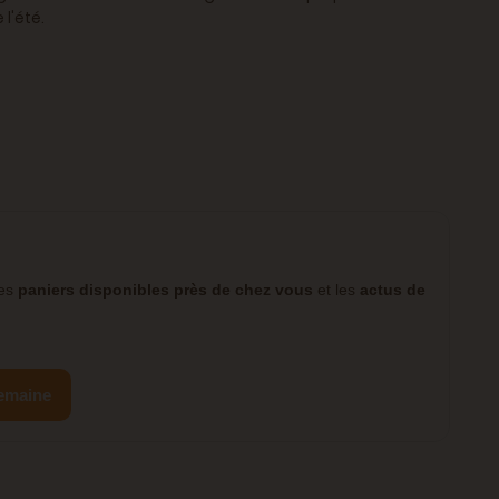
 l'été.
les
paniers disponibles près de chez vous
et les
actus de
semaine