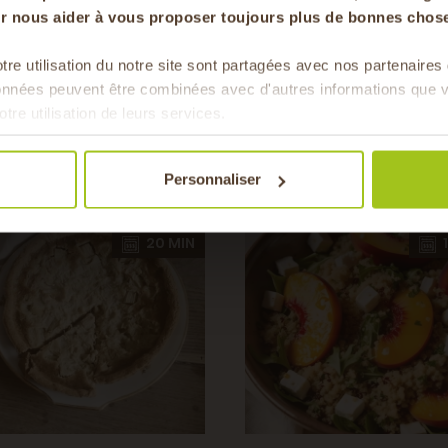
our nous aider à vous proposer toujours plus de bonnes chose
tre utilisation du notre site sont partagées avec nos partenaire
Vous aimerez auss
Pour faire le plein chaque 
données peuvent être combinées avec d'autres informations que v
& de 
otre utilisation de leurs services.
Personnaliser
20 MIN
3
20 MIN
1