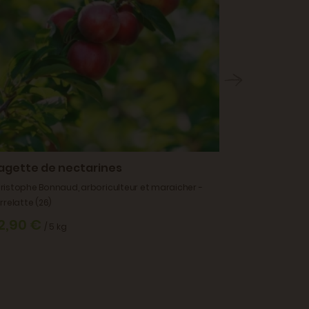
agette de nectarines
ristophe Bonnaud, arboriculteur et maraicher -
Nectarine
errelatte (26)
Christophe Bo
2,90 €
/ 5 kg
Pierrelatte (26
4,90 €
/ 1 