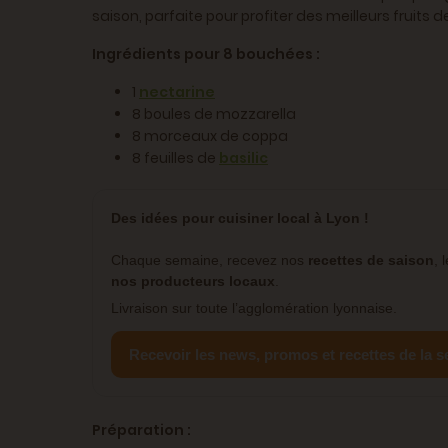
saison, parfaite pour profiter des meilleurs fruits de
Ingrédients pour 8 bouchées :
1
nectarine
8 boules de mozzarella
8 morceaux de coppa
8 feuilles de
basilic
Des idées pour cuisiner local à Lyon !
Chaque semaine, recevez nos
recettes de saison
, 
nos producteurs locaux
.
Livraison sur toute l’agglomération lyonnaise.
Recevoir les news, promos et recettes de la 
Préparation :