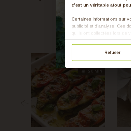
c'est un véritable atout p
Certaines informations sur vo
publicité et d'analyse. Ces 
qu'ils ont collectées lors de v
Refuser
5 MIN
5 MIN
20 MIN