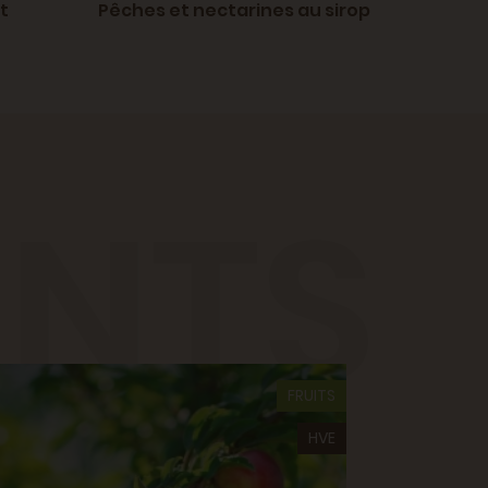
t
Pêches et nectarines au sirop
Salade 
nectar
ENTS
FRUITS
HVE