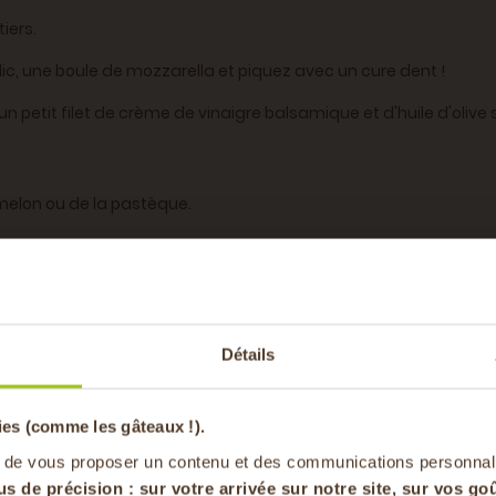
iers.
lic, une boule de mozzarella et piquez avec un cure dent !
petit filet de crème de vinaigre balsamique et d'huile d'olive s
melon ou de la pastèque.
ne boule de fromage frais aux herbes.
-20% offer
Détails
pa
ies (comme les gâteaux !).
en vous inscrivan
 de vous proposer un contenu et des communications personnal
us de précision : sur
votre arrivée sur notre site, sur vos goû