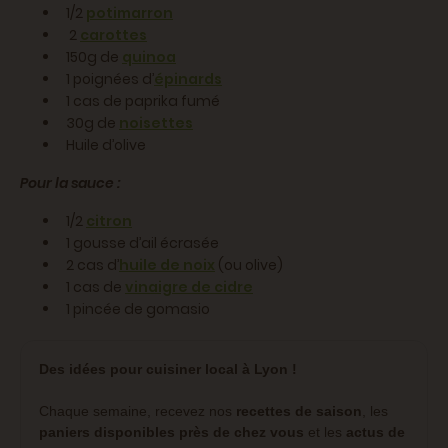
1/2
potimarron
2
carottes
150g de
quinoa
1 poignées d’
épinards
1 cas de paprika fumé
30g de
noisettes
Huile d’olive
Pour la sauce :
1/2
citron
1 gousse d’ail écrasée
2 cas d’
huile de noix
(ou olive)
1 cas de
vinaigre de cidre
1 pincée de gomasio
Des idées pour cuisiner local à Lyon !
Chaque semaine, recevez nos
recettes de saison
, les
paniers disponibles près de chez vous
et les
actus de