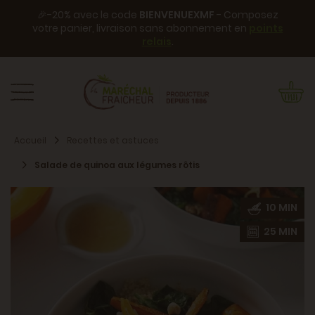
🎉-20% avec le code
BIENVENUEXMF
- Composez
votre panier, livraison sans abonnement en
points
relais
.
Accueil
Recettes et astuces
Salade de quinoa aux légumes rôtis
10 MIN
25 MIN