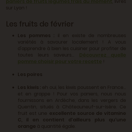
paniers de fruits légumes
frais du moment
, livrés
sur Lyon
!
Les fruits de février
Les pommes :
il en existe de nombreuses
variétés à savourer localement ! A vous
d'apprendre à bien les cuisiner pour profiter de
toutes leurs saveurs...
Découvrez quelle
pomme choisir pour votre recette
!
Les poires
Les kiwis :
eh oui, les kiwis poussent en France...
et en grappe ! Pour vos paniers, nous nous
fournissons en Ardèche, dans les vergers de
Quentin, situés à Châteauneuf-sur-Isère. Ce
fruit est une
excellente source de vitamine
C, il en contient d'ailleurs plus qu'une
orange
à quantité égale.