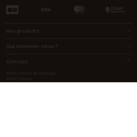
Nos produits
Qui sommes-nous ?
Contact
2840 Chemin de Rosarge
69140 Vancia
contact@marechal-fraicheur.fr
Disponibles de 9h à 17h, du lundi au vendredi, au 06 15 39 73 66.
Disponible pour répondre à vos questions du lundi au vendredi
de 9h à 17h.
Devenir partenaire