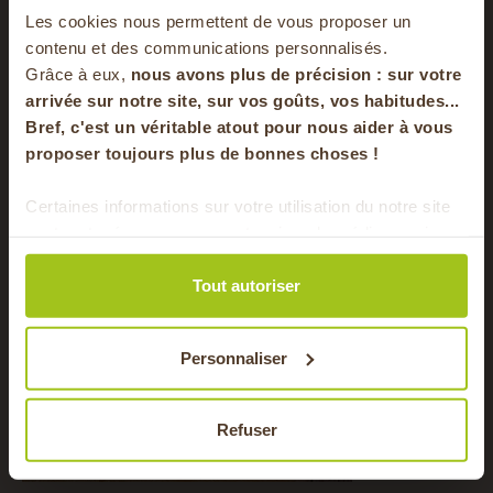
-20% offerts sur
avec par exemple la
tarte aux pommes
ou le
Les cookies nous permettent de vous proposer un
gâteau chocolat poires
!
votre panier
contenu et des communications personnalisés.
Grâce à eux,
nous avons plus de précision : sur
votre
Idée recette : quiche aux poireaux sur
arrivée sur notre site, sur vos goûts, vos habitudes...
pâte de pommes de terre
Bref, c'est un véritable atout pour nous aider à vous
en vous inscrivant à notre newsletter
proposer toujours plus de bonnes choses !
S'inscrire
Certaines informations sur votre utilisation du notre site
sont partagées avec nos partenaires de médias sociaux,
Pour faire le plein chaque semaine de bons
de publicité et d'analyse. Ces données peuvent être
produits locaux & de saison !
combinées avec d'autres informations que vous leur
Tout autoriser
avez fournies ou qu'ils ont collectées lors de votre
utilisation de leurs services.
Personnaliser
Refuser