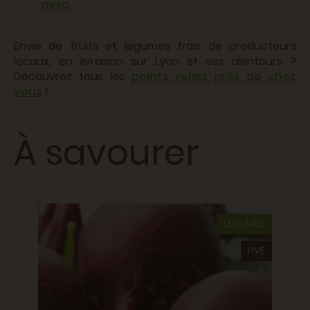
miso
Envie de fruits et légumes frais de producteurs
locaux, en livraison sur Lyon et ses alentours ?
Découvrez tous les
points relais près de chez
vous
!
À savourer
LÉGUMES
Noix 
GUMES
HVE
Famille
5,5