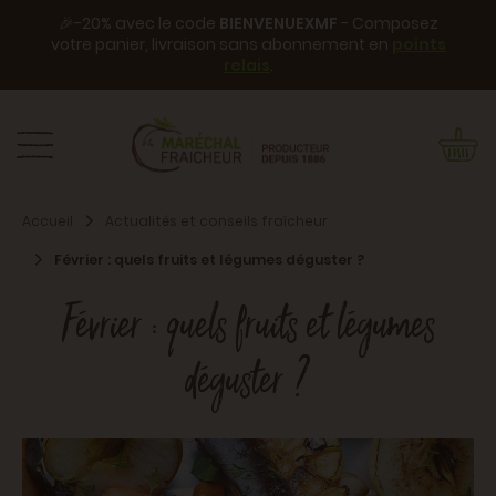
🎉-20% avec le code
BIENVENUEXMF
- Composez
votre panier, livraison sans abonnement en
points
relais
.
Accueil
Actualités et conseils fraîcheur
Février : quels fruits et légumes déguster ?
Février : quels fruits et légumes
déguster ?