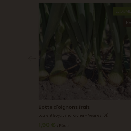
LÉGUME
HV
Botte d'oignons frais
Laurent Boyat, maraîcher - Vésines (01)
1,90 €
/ Pièce
mateur - Saint