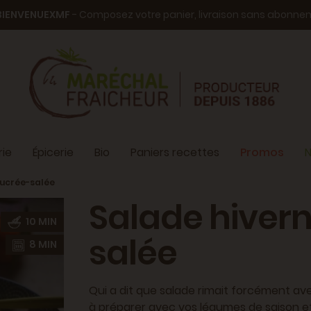
BIENVENUEXMF
- Composez votre panier, livraison sans abonn
ie
Épicerie
Bio
Paniers recettes
Promos
N
sucrée-salée
Salade hivern
10 MIN
salée
8 MIN
Qui a dit que salade rimait forcément ave
à préparer avec vos légumes de saison e