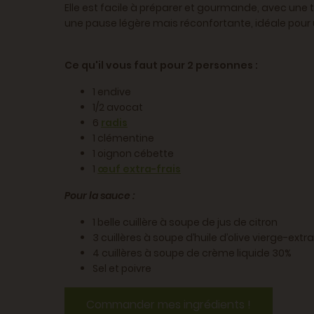
Elle est facile à préparer et gourmande, avec une
une pause légère mais réconfortante, idéale pour u
Ce qu'il vous faut pour 2 personnes :
1 endive
1/2 avocat
6
radis
1 clémentine
1 oignon cébette
1
œuf extra-frais
Pour la sauce :
1 belle cuillère à soupe de jus de citron
3 cuillères à soupe d’huile d’olive vierge-extra
4 cuillères à soupe de crème liquide 30%
Sel et poivre
Commander mes ingrédients !