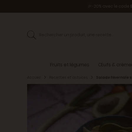
🎉-20% avec le code
Fruits et légumes
Œufs & crèmer
Accueil
Recettes et astuces
Salade hivernale 