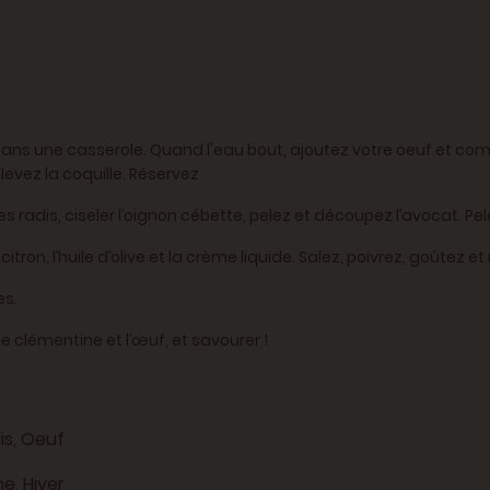
au dans une casserole. Quand l'eau bout, ajoutez votre oeuf et co
levez la coquille. Réservez
es radis, ciseler l’oignon cébette, pelez et découpez l’avocat. Pe
tron, l’huile d’olive et la crème liquide. Salez, poivrez, goûtez et r
es.
e clémentine et l’œuf, et savourer !
is, Oeuf
, Hiver