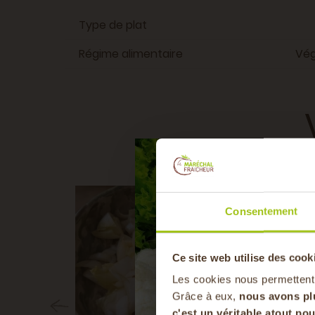
Type de plat
Régime alimentaire
Vég
10 MIN
5 MIN
Consentement
5 MIN
8 MIN
Ce site web utilise des cook
Les cookies nous permettent
Grâce à eux,
nous avons pl
c'est un véritable atout p