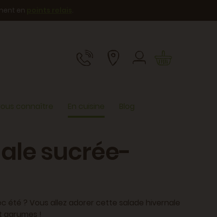
ement en
points relais
.
ous connaître
En cuisine
Blog
ale sucrée-
c été ? Vous allez adorer cette salade hivernale
t agrumes !