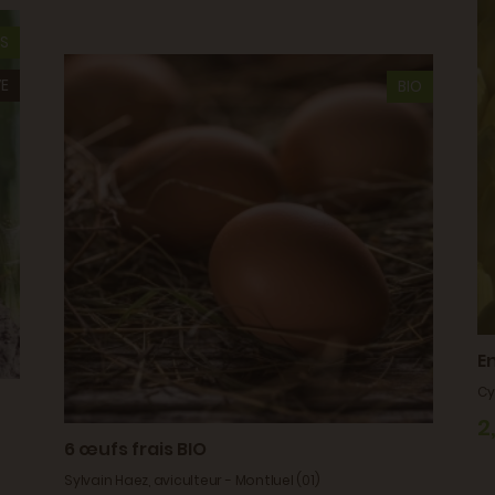
S
E
BIO
E
Cy
2
6 œufs frais BIO
Sylvain Haez, aviculteur - Montluel (01)