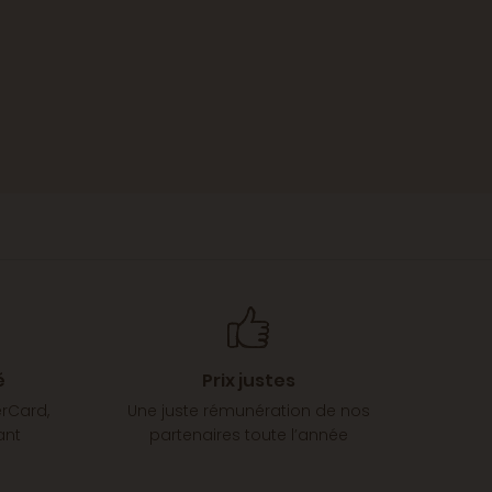
é
Prix justes
erCard,
Une juste rémunération de nos
ant
partenaires toute l’année