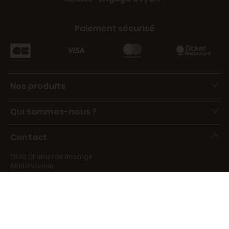
Paiement sécurisé
Nos produits
Qui sommes-nous ?
Contact
2840 Chemin de Rosarge
69140 Vancia
contact@marechal-fraicheur.fr
Disponibles de 9h à 17h, du lundi au vendredi, au 06 15 39 73 66.
Disponible pour répondre à vos questions du lundi au vendredi
de 9h à 17h.