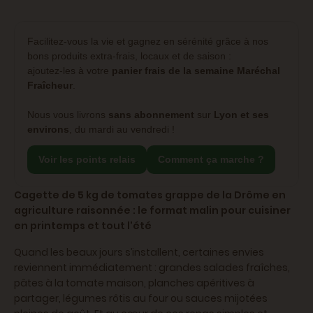
Facilitez-vous la vie et gagnez en sérénité grâce à nos
bons produits extra-frais, locaux et de saison :
ajoutez-les à votre
panier frais de la semaine
Maréchal
Fraîcheur
.
Nous vous livrons
sans abonnement
sur
Lyon et ses
environs
, du mardi au vendredi !
Voir les points relais
Comment ça marche ?
Cagette de 5 kg de tomates grappe de la Drôme en
agriculture raisonnée : le format malin pour cuisiner
en printemps et tout l'été
Quand les beaux jours s’installent, certaines envies
reviennent immédiatement : grandes salades fraîches,
pâtes à la tomate maison, planches apéritives à
partager, légumes rôtis au four ou sauces mijotées