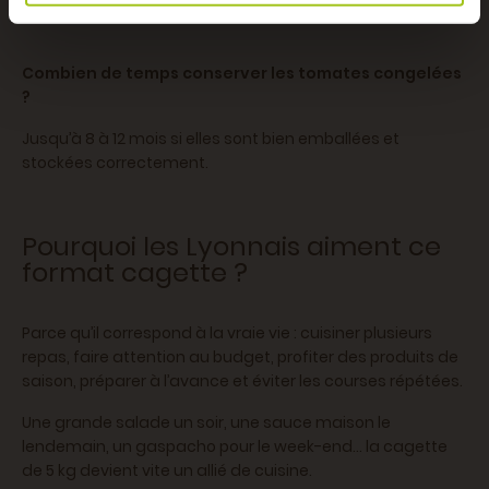
pour cuisiner, moins adapté pour une salade.
Combien de temps conserver les tomates congelées
?
Jusqu’à 8 à 12 mois si elles sont bien emballées et
stockées correctement.
Pourquoi les Lyonnais aiment ce
format cagette ?
Parce qu’il correspond à la vraie vie : cuisiner plusieurs
repas, faire attention au budget, profiter des produits de
saison, préparer à l’avance et éviter les courses répétées.
Une grande salade un soir, une sauce maison le
lendemain, un gaspacho pour le week-end… la cagette
de 5 kg devient vite un allié de cuisine.