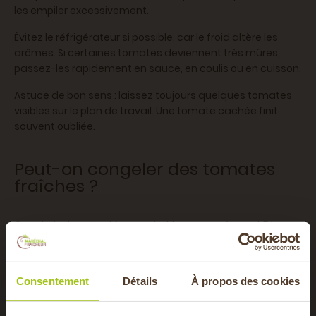
les empiler excessivement.
Évitez le réfrigérateur si possible, car le froid altère les
arômes. Si certaines tomates deviennent très mûres,
passez-les rapidement en sauce, en coulis ou en cuisson.
Astuce de bon sens : laissez toujours quelques tomates
visibles sur le plan de travail. Une tomate cachée finit
souvent oubliée.
Peut-on congeler des tomates
fraîches ?
Oui, et c’est particulièrement utile avec un format 5 kg.
Si vous voyez que vous n’utiliserez pas toute la cagette à
temps, congelez-les sans hésiter.
Consentement
Détails
À propos des cookies
Vous pouvez :