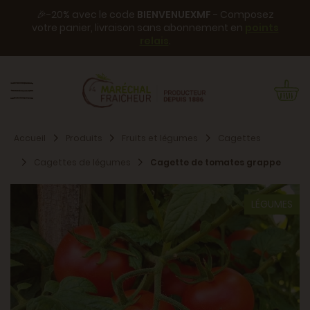
🎉-20% avec le code
BIENVENUEXMF
- Composez
votre panier, livraison sans abonnement en
points
relais
.
Accueil
Produits
Fruits et légumes
Cagettes
Cagettes de légumes
Cagette de tomates grappe
LÉGUMES