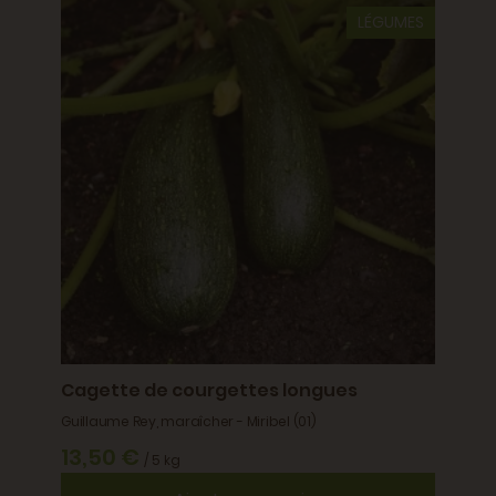
LÉGUMES
Cage
BIO
erie -
Patrick
Mornay
27,
Cagette de courgettes longues
Guillaume Rey, maraîcher - Miribel (01)
13,50 €
/ 5 kg