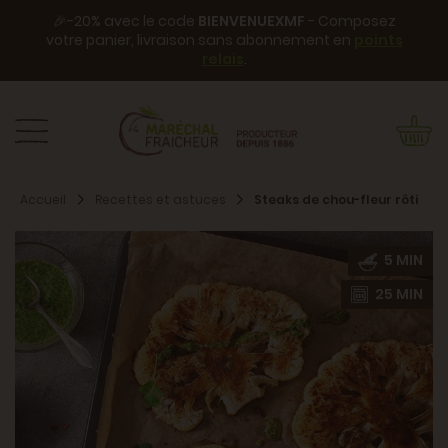
🎉-20% avec le code
BIENVENUEXMF
- Composez
votre panier, livraison sans abonnement en
points
relais
.
Accueil
Recettes et astuces
Steaks de chou-fleur rôti
5 MIN
25 MIN