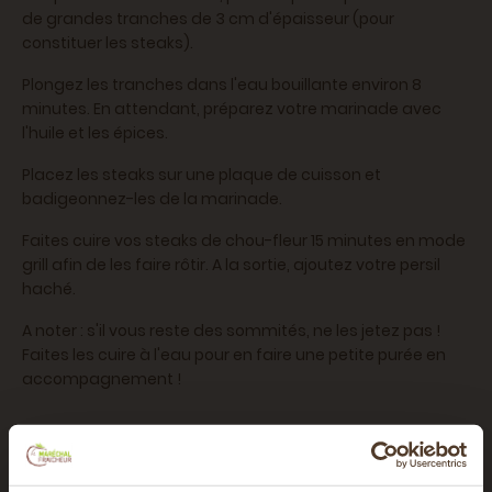
de grandes tranches de 3 cm d'épaisseur (pour
constituer les steaks).
Plongez les tranches dans l'eau bouillante environ 8
minutes. En attendant, préparez votre marinade avec
l'huile et les épices.
Placez les steaks sur une plaque de cuisson et
badigeonnez-les de la marinade.
Faites cuire vos steaks de chou-fleur 15 minutes en mode
grill afin de les faire rôtir. A la sortie, ajoutez votre persil
haché.
A noter : s'il vous reste des sommités, ne les jetez pas !
Faites les cuire à l'eau pour en faire une petite purée en
accompagnement !
Ingrédients
Chou fleur