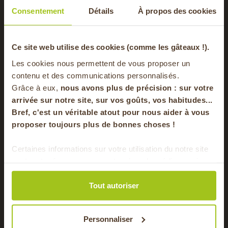
Consentement
Détails
À propos des cookies
Saisons
Été, Automne, Hiver,
Printemps
-20% offerts sur
Ce site web utilise des cookies (comme les gâteaux !).
Type de plat
Plat
Les cookies nous permettent de vous proposer un
votre panier
contenu et des communications personnalisés.
Régime
Végétarien, Vegan
Grâce à eux,
nous avons plus de précision : sur
votre
alimentaire
arrivée sur notre site, sur vos goûts, vos habitudes...
Bref, c'est un véritable atout pour nous aider à vous
en vous inscrivant à notre newsletter
proposer toujours plus de bonnes choses !
Vous aimerez aussi
S'inscrire
Certaines informations sur votre utilisation du notre site
sont partagées avec nos partenaires de médias sociaux,
Pour faire le plein chaque semaine de bons
de publicité et d'analyse. Ces données peuvent être
produits locaux & de saison !
10 MIN
combinées avec d'autres informations que vous leur
Tout autoriser
5 MIN
avez fournies ou qu'ils ont collectées lors de votre
5 MIN
utilisation de leurs services.
Personnaliser