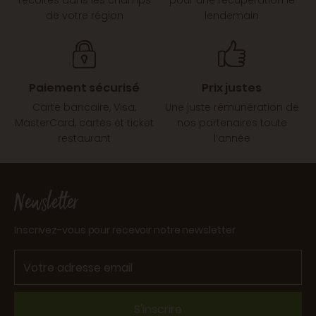
récoltés dans les champs
pour une récupération le
de votre région
lendemain
Paiement sécurisé
Prix justes
Carte bancaire, Visa,
Une juste rémunération de
MasterCard, cartes et ticket
nos partenaires toute
restaurant
l’année
Newsletter
Inscrivez-vous pour recevoir notre newsletter
S'inscrire