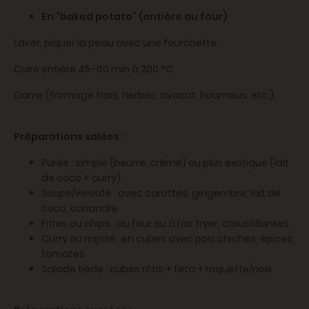
En “baked potato” (entière au four)
Laver, piquer la peau avec une fourchette.
Cuire entière 45–60 min à 200 °C.
Garnir (fromage frais, herbes, avocat, houmous, etc.).
Préparations salées :
Purée : simple (beurre, crème) ou plus exotique (lait
de coco + curry).
Soupe/velouté : avec carottes, gingembre, lait de
coco, coriandre.
Frites ou chips : au four ou à l’air fryer, croustillantes.
Curry ou mijoté : en cubes avec pois chiches, épices,
tomates.
Salade tiède : cubes rôtis + feta + roquette/noix.