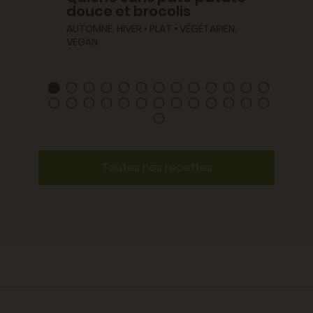
douce et brocolis
pata
AUTOMNE, HIVER • PLAT • VÉGÉTARIEN,
AUTOMNE
VEGAN
VEGAN
Toutes nos recettes