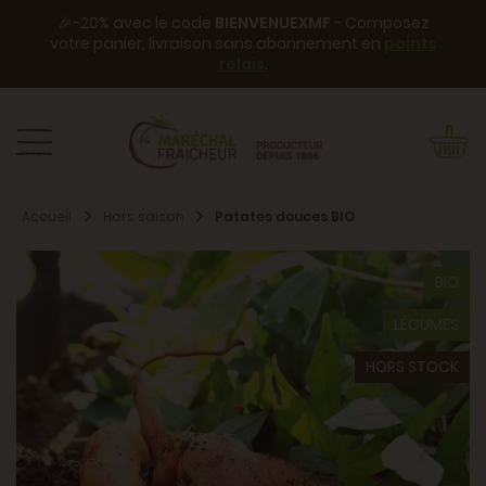
🎉-20% avec le code
BIENVENUEXMF
- Composez
votre panier, livraison sans abonnement en
points
relais
.
Accueil
Hors saison
Patates douces BIO
BIO
LÉGUMES
HORS STOCK