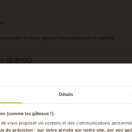
es
ranslucide
et que le
germe blanc apparaît en spirale
.
du quinoa
uses
recettes saines
:
-20% offer
graines, œufs durs…
pâtes, boulgour
Détails
pa
ignons, épices
ies (comme les gâteaux !).
a ? Découvrez notre guide pratique :
Équivalences cru-cuit pou
en vous inscrivan
 de vous proposer un contenu et des communications personnal
us de précision : sur
votre arrivée sur notre site, sur vos goû