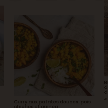
B
d
d
AU
Curry aux patates douces, pois
chiches et quinoa