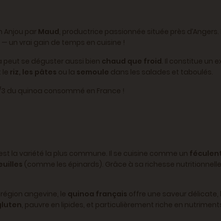
n Anjou par
Maud
, productrice passionnée située près d’Angers.
— un vrai gain de temps en cuisine !
oa peut se déguster aussi bien
chaud que froid
. Il constitue u
 le
riz, les pâtes
ou la
semoule
dans les salades et taboulés.
ui 1/3 du quinoa consommé en France !
est la variété la plus commune. Il se cuisine comme un
féculen
euilles
(comme les épinards). Grâce à sa richesse nutritionnell
région angevine, le
quinoa français
offre une saveur délicate,
gluten
, pauvre en lipides, et particulièrement riche en nutriment