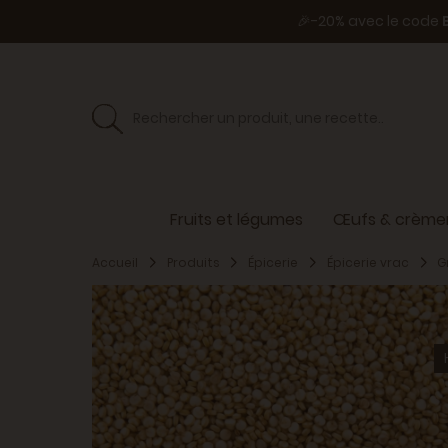
🎉-20% avec le code
Fruits et légumes
Œufs & crèmer
Accueil
Produits
Épicerie
Épicerie vrac
G