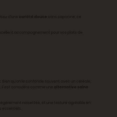
 Issu d’une
variété douce
sans saponine, ce
n excellent accompagnement pour vos plats de
t
. Bien qu’on le confonde souvent avec un céréale,
e, il est considéré comme une
alternative saine
 légèrement noisettée, et une texture agréable en
s essentiels.