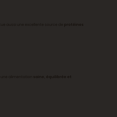
titue aussi une excellente source de
protéines
i à une alimentation
saine, équilibrée et