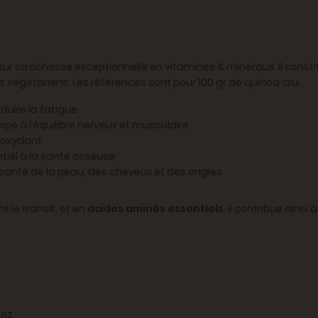
pour sa richesse exceptionnelle en vitamines & minéraux. Il cons
s végétariens. Les références sont pour 100 gr de quinoa cru.
duire la fatigue
cipe à l’équilibre nerveux et musculaire
tioxydant
tiel à la santé osseuse
a santé de la peau, des cheveux et des ongles
t le transit, et en
acides aminés essentiels
. Il contribue ains
iz :