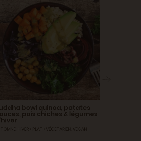
uddha bowl quinoa, patates
ouces, pois chiches & légumes
’hiver
Salade de
tomates 
TOMNE, HIVER • PLAT • VÉGÉTARIEN, VEGAN
ÉTÉ, PRINTEM