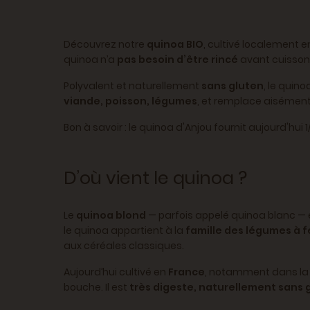
Découvrez notre
quinoa BIO
, cultivé localement e
quinoa n’a
pas besoin d’être rincé
avant cuisson 
Polyvalent et naturellement
sans gluten
, le quin
viande, poisson, légumes
, et remplace aisément
Bon à savoir : le quinoa d'Anjou fournit aujourd'h
D’où vient le quinoa ?
Le
quinoa blond
— parfois appelé quinoa blanc — 
le quinoa appartient à la
famille des légumes à f
aux céréales classiques.
Aujourd’hui cultivé en
France
, notamment dans la 
bouche. Il est
très digeste, naturellement sans 