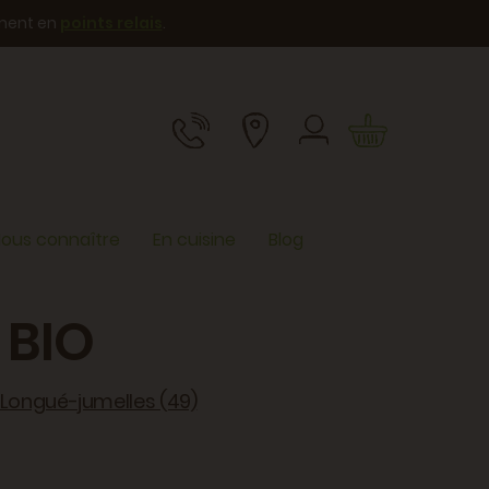
ement en
points relais
.
ous connaître
En cuisine
Blog
 BIO
 Longué-jumelles (49)