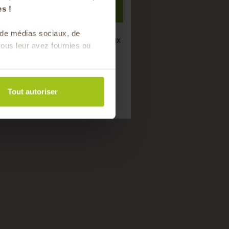
S'inscrire
s !
s de médias sociaux, de
semaine de bons produits locaux
ous leur avez fournies ou
saison !
Tout autoriser