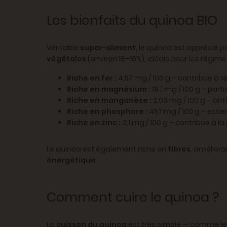
Les bienfaits du quinoa BIO
Véritable
super-aliment
, le quinoa est apprécié 
végétales
(environ 16–18%), idéale pour les régime
Riche en fer :
4,57 mg / 100 g – contribue à ré
Riche en magnésium :
197 mg / 100 g – parti
Riche en manganèse :
2,03 mg / 100 g – an
Riche en phosphore :
457 mg / 100 g – essen
Riche en zinc :
3,1 mg / 100 g – contribue à l
Le quinoa est également riche en
fibres
, amélioran
énergétique
.
Comment cuire le quinoa ?
La
cuisson du quinoa
est très simple — comme le r