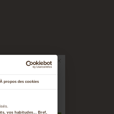
ts sur votre
À propos des cookies
nier
r bien doser les céréales
.
t à notre newsletter
isés.
ts, vos habitudes... Bref,