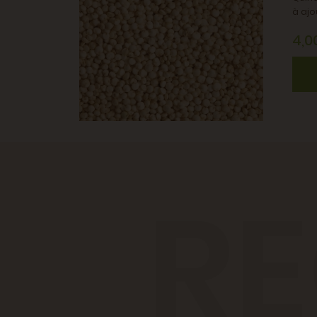
à ajo
4,0
RE