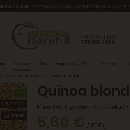
BIENVENUEXMF
- Composez votre panier, livraison sans abonn
ie
Épicerie
Bio
Paniers recettes
Promos
N
raines & légumineuses
Quinoa blond BIO
Quinoa blond
BIO
HORS STOCK
Maud Abbot, productrice céréalière -
5,60 €
10 MIN
/ 500 gr