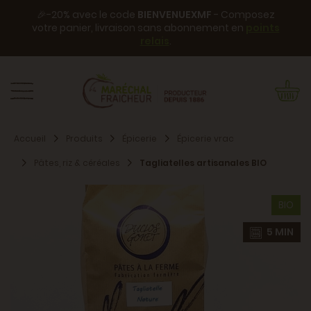
🎉-20% avec le code
BIENVENUEXMF
- Composez
votre panier, livraison sans abonnement en
points
relais
.
Accueil
Produits
Épicerie
Épicerie vrac
Pâtes, riz & céréales
Tagliatelles artisanales BIO
BIO
5 MIN