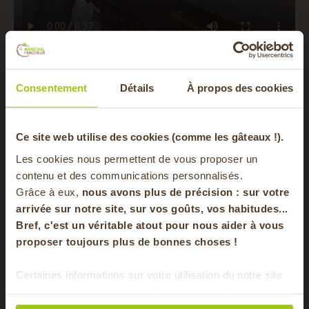
Consentement
Détails
À propos des cookies
Poids du produit
300 gr
Provenance du
Isère
-20% offerts sur
Ce site web utilise des cookies (comme les gâteaux !).
produit
Les cookies nous permettent de vous proposer un
votre panier
contenu et des communications personnalisés.
Emballage
Sachet kraft
Grâce à eux,
nous avons plus de précision : sur
votre
arrivée sur notre site, sur vos goûts, vos habitudes...
compostable
Bref, c'est un véritable atout pour nous aider à vous
en vous inscrivant à notre newsletter
Dégustation
A cuisiner
proposer toujours plus de bonnes choses !
S'inscrire
Certaines informations sur votre utilisation du notre site
Vous aimerez aussi
sont partagées avec nos partenaires de médias sociaux,
Pour faire le plein chaque semaine de bons
de publicité et d'analyse. Ces données peuvent être