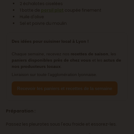
2 échalotes ciselées
1 botte de
persil plat
coupée finement
Huile d'olive
Sel et poivre du moulin
Des idées pour cuisiner local à Lyon !
Chaque semaine, recevez nos
recettes de saison
, les
paniers disponibles près de chez vous
et les
actus de
nos producteurs locaux
.
Livraison sur toute l’agglomération lyonnaise.
Recevoir les paniers et recettes de la semaine
Préparation :
Passez les pleurotes sous l'eau froide et essorez-les.