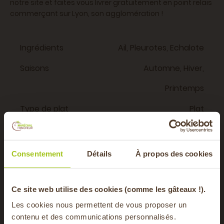
notre site et faites vous livrer gratuitement en point relais
commerçant sur Lyon, son agglomération !
Ingrédients
Ail, Pleurotes, Echalote
Saisons
Automne, Hiver,
Printemps
Type de plat
Plat
Régime
Végétarien, Vegan
alimentaire
Consentement
Détails
À propos des cookies
Vous aimerez aussi
-20% offerts sur
Ce site web utilise des cookies (comme les gâteaux !).
Les cookies nous permettent de vous proposer un
contenu et des communications personnalisés.