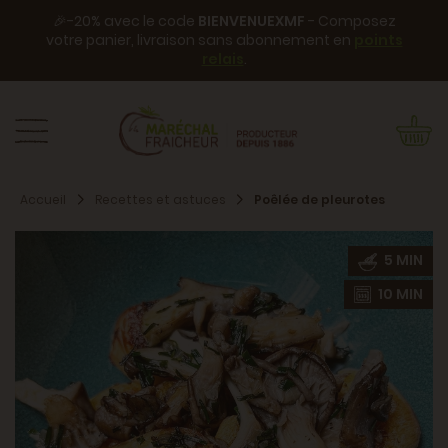
🎉-20% avec le code
BIENVENUEXMF
- Composez
votre panier, livraison sans abonnement en
points
relais
.
Accueil
Recettes et astuces
Poêlée de pleurotes
5 MIN
10 MIN