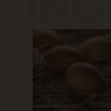
ING
B