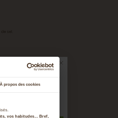
 de sel.
ts sur votre
À propos des cookies
nier
t à notre newsletter
isés.
ts, vos habitudes... Bref,