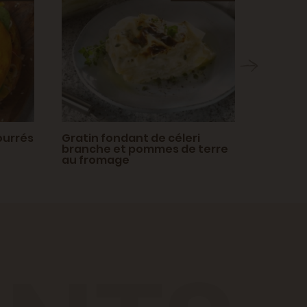
ourrés
Gratin fondant de céleri
Roulés 
branche et pommes de terre
fromage
au fromage