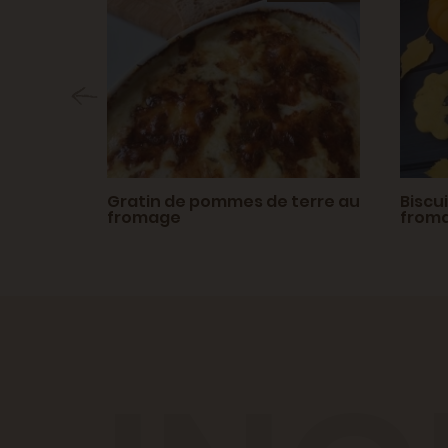
t
Gratin de pommes de terre au
Biscu
fromage
from