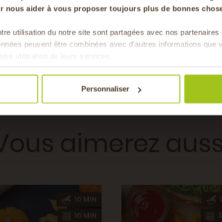
our nous aider à vous proposer toujours plus de bonnes chose
arine, Oeuf
tre utilisation du notre site sont partagées avec nos partenaire
Pour faire le plein chaque 
données peuvent être combinées avec d'autres informations que v
& de 
r, Printemps
otre utilisation de leurs services.
Plat
Personnaliser
Végétarien
Vous aimerez auss
10 MIN
1
10 MIN
3