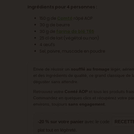
Ingrédients pour 4 personnes :
150 g de
Comté
râpé AOP
30 g de beurre
30 g de
farine de blé T65
25 cl de lait (végétal ou non)
4 œufs
Sel, poivre, muscade en poudre
Envie de réussir un
soufflé au fromage
léger, aérie
et des ingrédients de qualité, ce grand classique de l
déguster sans attendre.
Retrouvez votre
Comté AOP
et tous les produits fra
Commandez en quelques clics et récupérez votre pa
environs, toujours
sans engagement
.
-20 % sur votre panier
avec le code
RECETT
plat tout en légèreté.