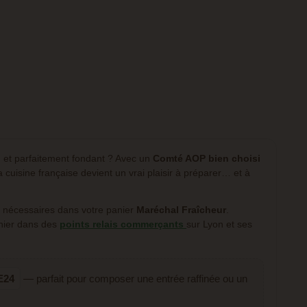
n et parfaitement fondant ? Avec un
Comté AOP bien choisi
a cuisine française devient un vrai plaisir à préparer… et à
is nécessaires dans votre panier
Maréchal Fraîcheur
.
nier dans des
points relais commerçants
sur Lyon et ses
E24
— parfait pour composer une entrée raffinée ou un