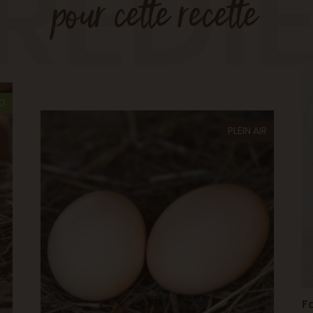
RÉDI
pour cette recette
IO
PLEIN AIR
F