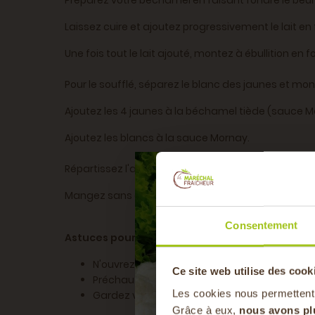
Préparez votre béchamel en faisant fondre le beurre,
Laissez cuire et ajoutez progressivement le lait en
Une fois tout le lait ajouté, montez à ébullition en
Pour le soufflé, séparez le blanc des jaunes et mo
Ajoutez les 4 jaunes à la béchamel tiède (sauce M
Ajoutez les blancs à la sauce Mornay.
Répartissez l'appareil dans des moules individuels 
Mangez sans attendre !
Consentement
Astuces pour un soufflé au fromage réussi :
N'ouvrez pas la porte du four pendant la cuis
Ce site web utilise des cook
Préchauffez bien votre four.
Les cookies nous permettent
Gardez votre béchamel bien chaude en la cou
Grâce à eux,
nous avons pl