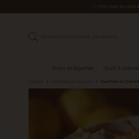
🎉-20% avec le code
Fruits et légumes
Œufs & crèmer
Accueil
Recettes et astuces
Soufflés au Comt