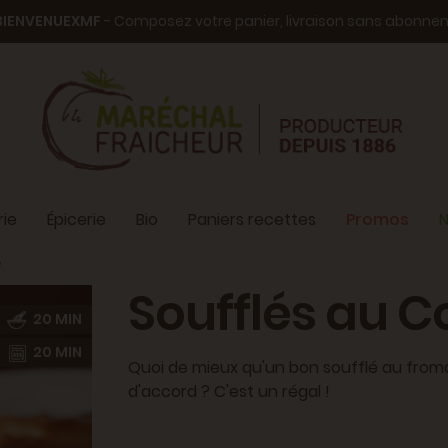
BIENVENUEXMF
- Composez votre panier, livraison sans abonn
ie
Épicerie
Bio
Paniers recettes
Promos
N
é
Soufflés au 
20 MIN
20 MIN
Quoi de mieux qu'un bon soufflé au from
d'accord ? C'est un régal !