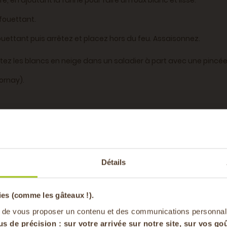
 en ajoutant la farine pour faire un roux blanc et lisse.
 fouettant.
 fouettant puis arrêtez et placez hors du feu. Assaisonnez.
ntez les blancs en neige dans un saladier à part avec une pincée
ornay).
beurrés et farinés. Faites cuire 20 minutes à 180°.
-20% offer
Détails
pa
son de vos soufflés, sous peine de les voir retomber.
ies (comme les gâteaux !).
en vous inscrivan
 de vous proposer un contenu et des communications personnal
vrant et en la tenant au bain marie feu éteint.
us de précision : sur
votre arrivée sur notre site, sur vos goû