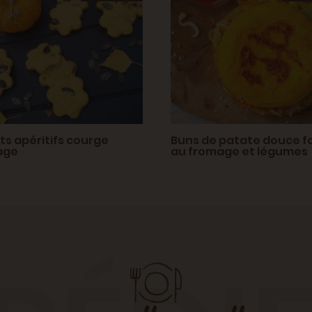
its apéritifs courge
Buns de patate douce f
age
au fromage et légumes