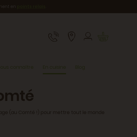
ement en
points relais
.
ous connaître
En cuisine
Blog
Comté
age (au Comté !) pour mettre tout le monde