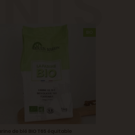
ENTS
BIO
arine de blé BIO T65 équitable