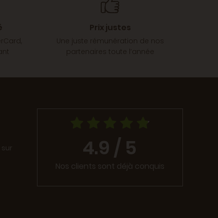
é
Prix justes
erCard,
Une juste rémunération de nos
ant
partenaires toute l’année
4.9 / 5
 sur
Nos clients sont déjà conquis