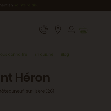
ement en
points relais
.
ous connaître
En cuisine
Blog
ent Héron
hâteauneuf-sur-Isère (26)