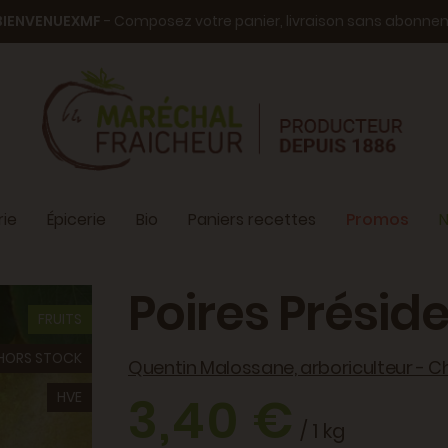
BIENVENUEXMF
- Composez votre panier, livraison sans abonn
ie
Épicerie
Bio
Paniers recettes
Promos
N
Poires Présid
FRUITS
HORS STOCK
Quentin Malossane, arboriculteur - C
3,40 €
HVE
/ 1 kg