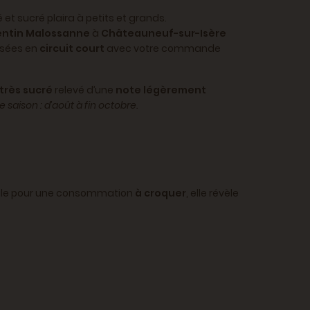
et sucré plaira à petits et grands.
ntin Malossanne
à
Châteauneuf-sur-Isère
osées en
circuit court
avec votre commande
très sucré
relevé d’une
note légèrement
e saison : d’août à fin octobre.
éale pour une consommation
à croquer
, elle révèle