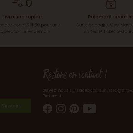
Livraison rapide
Paiement sécuris
dez avant 20h30 pour une
Carte bancaire, Visa, Mast
cupération le lendemain
cartes et ticket restaur
Restons en contact !
Suivez-nous sur Facebook, sur Instagram &
Pinterest.
S'inscrire