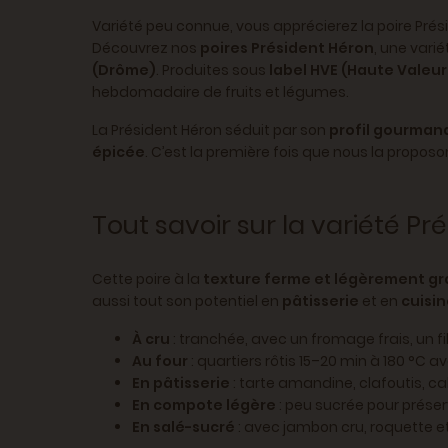
Variété peu connue, vous apprécierez la poire Prési
Découvrez nos
poires Président Héron
, une vari
(Drôme)
. Produites sous
label HVE (Haute Valeu
hebdomadaire de fruits et légumes.
La Président Héron séduit par son
profil gourman
épicée
. C’est la première fois que nous la proposon
Tout savoir sur la variété P
Cette poire à la
texture ferme et légèrement g
aussi tout son potentiel en
pâtisserie
et en
cuisin
À cru
: tranchée, avec un fromage frais, un fi
Au four
: quartiers rôtis 15–20 min à 180 °C av
En pâtisserie
: tarte amandine, clafoutis, c
En compote légère
: peu sucrée pour prése
En salé-sucré
: avec jambon cru, roquette e