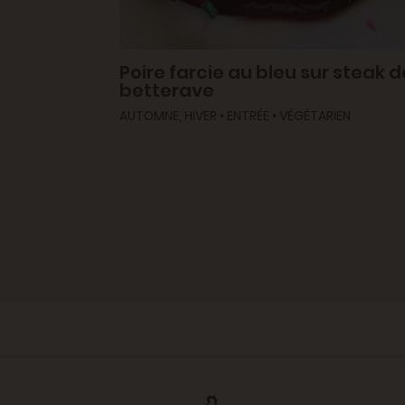
s
Poire farcie au bleu sur steak d
betterave
T •
AUTOMNE, HIVER • ENTRÉE • VÉGÉTARIEN