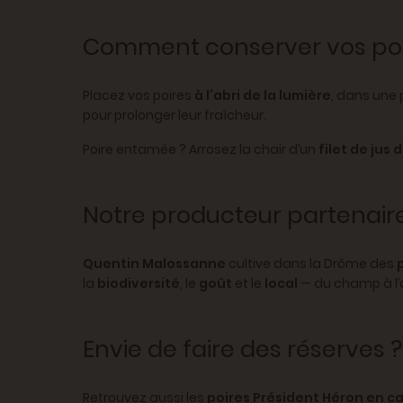
Comment conserver vos po
Placez vos poires
à l’abri de la lumière
, dans une
pour prolonger leur fraîcheur.
Poire entamée ? Arrosez la chair d’un
filet de jus 
Notre producteur partenair
Quentin Malossanne
cultive dans la Drôme des
la
biodiversité
, le
goût
et le
local
— du champ à l’a
Envie de faire des réserves ?
Retrouvez aussi les
poires Président Héron en ca