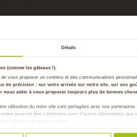
1 kg
-20% offer
Oui
Détails
pa
rôme
Hiver
ies (comme les gâteaux !).
en vous inscrivan
 de vous proposer un contenu et des communications personnal
Vrac
us de précision : sur
votre arrivée sur notre site, sur vos goû
our nous aider à vous proposer toujours plus de bonnes chose
isiner
tre utilisation du notre site sont partagées avec nos partenaire
Pour faire le plein chaque 
données peuvent être combinées avec d'autres informations que v
& de 
otre utilisation de leurs services.