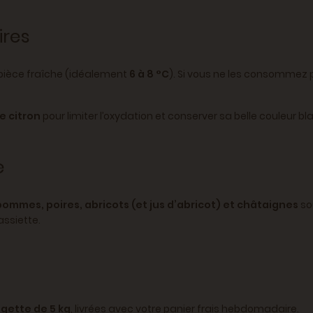
ires
 pièce fraîche (idéalement
6 à 8 °C
). Si vous ne les consommez
de citron
pour limiter l’oxydation et conserver sa belle couleur bl
e
pommes, poires, abricots (et jus d’abricot) et châtaignes
so
ssiette.
gette de 5 kg
, livrées avec votre panier frais hebdomadaire.