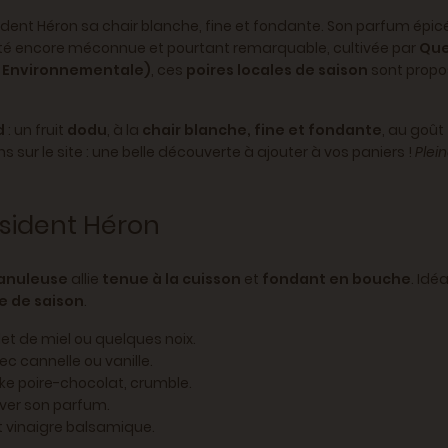
dent Héron sa chair blanche, fine et fondante. Son parfum épicé 
été encore méconnue et pourtant remarquable, cultivée par
Que
r Environnementale)
, ces
poires locales de saison
sont prop
d
: un fruit
dodu
, à la
chair blanche, fine et fondante
, au goût
s sur le site : une belle découverte à ajouter à vos paniers !
Plein
résident Héron
ranuleuse
allie
tenue à la cuisson
et
fondant en bouche
. Id
e de saison
.
let de miel ou quelques noix.
ec cannelle ou vanille.
ake poire-chocolat, crumble.
rver son parfum.
t vinaigre balsamique.