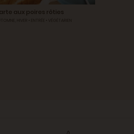
arte aux poires rôties
TOMNE, HIVER • ENTRÉE • VÉGÉTARIEN
Gâteau r
AUTOMNE, HIV