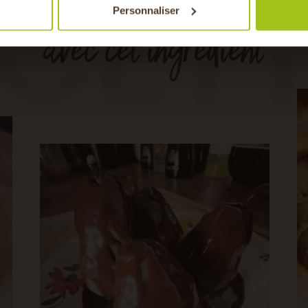
CET
Personnaliser
avec cet ingrédient