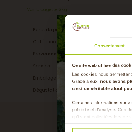
Voir la cagette 5 kg
Poids du produit
Catégorie 1
Consentement
Provenance du produit
D
Saisons
Automne, 
Ce site web utilise des cook
Les cookies nous permettent
Emballage
Grâce à eux,
nous avons pl
c'est un véritable atout p
Dégustation
A croquer, A cu
Certaines informations sur vo
publicité et d'analyse. Ces 
qu'ils ont collectées lors de v