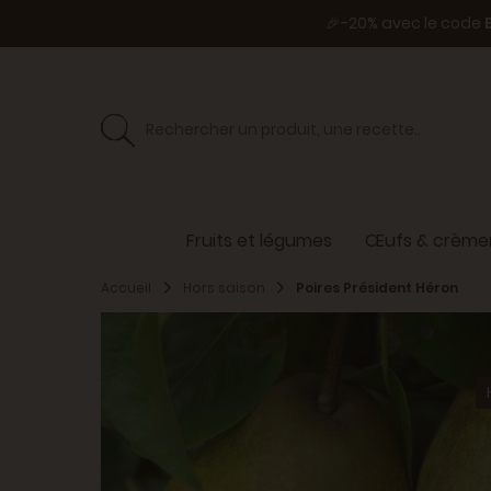
🎉-20% avec le code
Fruits et légumes
Œufs & crèmer
Accueil
Hors saison
Poires Président Héron