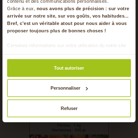
votre panier
Consulter
contenu et des communications personnalisés.
Grâce à eux,
nous avons plus de précision : sur
votre
arrivée sur notre site, sur vos goûts, vos habitudes...
Bref, c'est un véritable atout pour nous aider à vous
en vous inscrivant à notre newsletter
proposer toujours plus de bonnes choses !
S'inscrire
Certaines informations sur votre utilisation du notre site
pour cette recette
sont partagées avec nos partenaires de médias sociaux,
Pour faire le plein chaque semaine de bons
de publicité et d'analyse. Ces données peuvent être
produits locaux & de saison !
combinées avec d'autres informations que vous leur
Tout autoriser
avez fournies ou qu'ils ont collectées lors de votre
utilisation de leurs services.
10 MIN
FRUITS
Personnaliser
35 MIN
LÉGUMES
Refuser