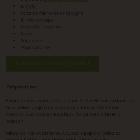
10
noix
1 cas de farine de châtaigne
10 noix de cajou
1 cas d’huile d’olive
1
œuf
Sel, poivre
Paprika fumé
Commander mes ingrédients !
Préparation :
Epluchez vos asperges blanches. Faites-les cuire dans de
l’eau salée jusqu'à ce que votre couteau s'enfonce
dedans, puis passez les a l’eau froide pour arrêter la
cuisson.
Mixez les noix et la farine. Ajoutez le paprika. Salez et