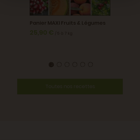
t
Panier MAXI Fruits & Légumes
Noix d
25,90 €
Famille C
/ 5 à 7 kg
2,95
Toutes nos recettes