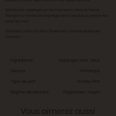
poivrez. Battez l’œuf dans un bol. Mixez les noix.
Séchez les asperges en les trempant dans la farine.
Plongez la moitié de l’asperge dans l’œuf puis panez-les
avec les noix.
Saisissez a feu vif dans l’huile bien chaude quelques
minutes !
Ingrédients
Asperges, Noix, Oeuf
Saisons
Printemps
Type de plat
Entrée, Plat
Régime alimentaire
Végétarien, Vegan
Vous aimerez aussi