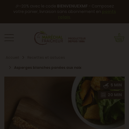
🎉-20% avec le code
BIENVENUEXMF
- Composez
votre panier, livraison sans abonnement en
points
relais
.
Accueil
Recettes et astuces
Asperges blanches panées aux noix
5 MIN
20 MIN