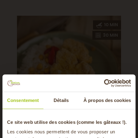
5 MIN
10 MIN
0 MIN
30 MIN
Consentement
Détails
À propos des cookies
-20% offerts sur
Ce site web utilise des cookies (comme les gâteaux !).
x
Nuggets de chou-fleur
Asper
Les cookies nous permettent de vous proposer un