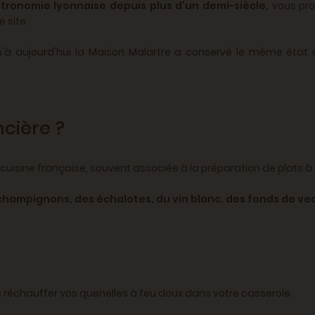
stronomie lyonnaise depuis plus d'un demi-siècle,
vous pro
 site.
à aujourd'hui la Maison Malartre a conservé le même état d'e
ncière ?
cuisine française, souvent associée à la préparation de plats à b
champignons, des échalotes, du vin blanc, des fonds de veau
ire réchauffer vos quenelles à feu doux dans votre casserole.