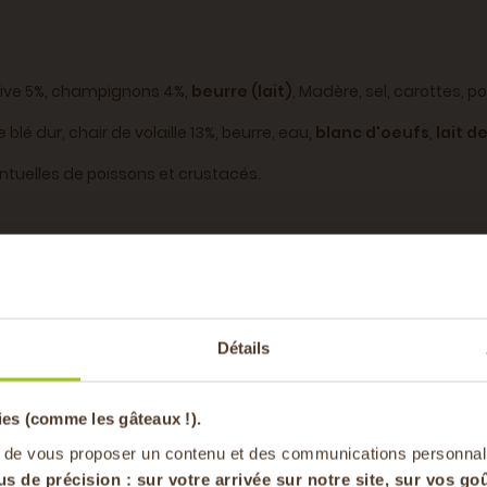
 olive 5%, champignons 4%,
beurre (lait)
, Madère, sel, carottes, p
blé dur, chair de volaille 13%, beurre, eau,
blanc d'oeufs
,
lait 
tuelles de poissons et crustacés.
es : 9g dont acides gras saturés : 4,7g, Glucides : 10,6g dont sucres
-20% offer
Détails
pa
ies (comme les gâteaux !).
en vous inscrivan
 de vous proposer un contenu et des communications personnal
us de précision : sur
votre arrivée sur notre site, sur vos goû