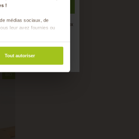
S'inscrire
s !
s de médias sociaux, de
semaine de bons produits locaux
ous leur avez fournies ou
saison !
i
Tout autoriser
BIO