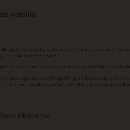
de volaille
s
llongées faites à base d'une pâte à base de poisson, de viand
 puis servies avec une sauce.
! Elles sont souvent considérées comme une spécialité de la cuis
onction du type de quenelle que l'on prépare. Les quenelles de
arine, d'œufs et de beurre. Les quenelles de viande peuvent co
aison Malartre