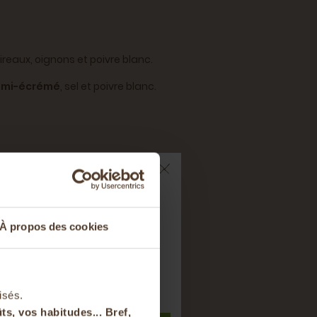
oireaux, oignons et poivre blanc.
demi-écrémé
, sel et poivre blanc.
 : 0,5g, Protéines : 5,2g, Sel : 1,2g.
ts sur votre
À propos des cookies
nier
t à notre newsletter
isés.
ts, vos habitudes... Bref,