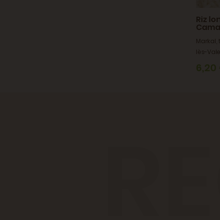
Riz lo
Cama
Markal,
lès-Val
6,20
RE