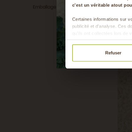
c'est un véritable atout p
Emballage
Bocal en verre
Certaines informations sur vo
publicité et d'analyse. Ces 
qu'ils ont collectées lors de v
Refuser