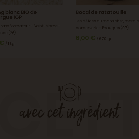
ng blanc BIO de
Bocal de ratatouille
rgue IGP
Les délices du maraicher, maraic
 transformateur - Saint-Marcel-
conserverie - Peaugres (07)
ence (26)
6,00 €
/ 670 gr
 €
/ 1 kg
CET
avec cet ingrédient