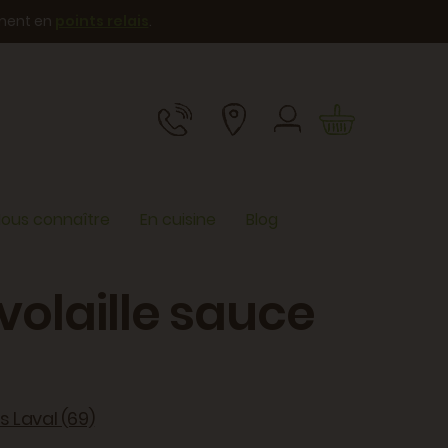
ement en
points relais
.
ous connaître
En cuisine
Blog
volaille sauce
s Laval (69)