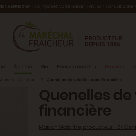
BIENVENUEXMF
- Composez votre panier, livraison sans abonn
ie
Épicerie
Bio
Paniers recettes
Promos
N
Conserves & sauces
Quenelles de volaille sauce financière
Quenelles de 
financière
Maison Malartre, producteur - St Geni