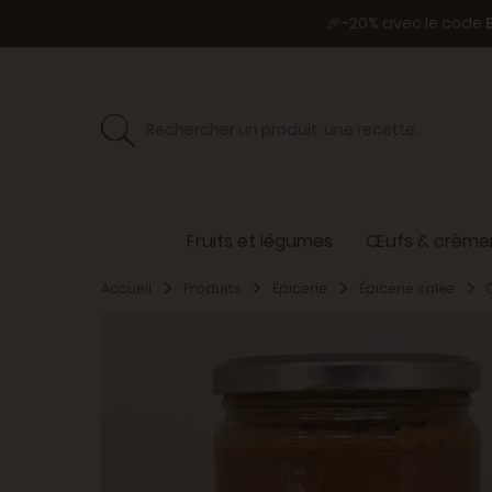
🎉-20% avec le code
Fruits et légumes
Œufs & crèmer
Accueil
Produits
Épicerie
Épicerie salée