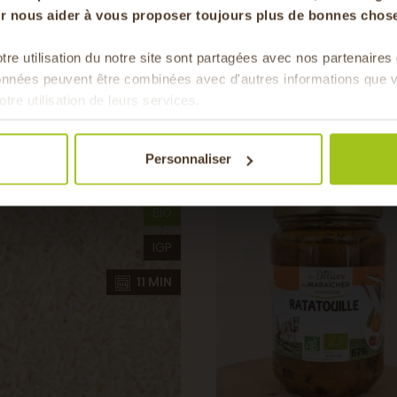
our nous aider à vous proposer toujours plus de bonnes chose
tre utilisation du notre site sont partagées avec nos partenaire
Pour faire le plein chaque 
données peuvent être combinées avec d'autres informations que v
& de 
Vous aimerez auss
otre utilisation de leurs services.
Personnaliser
BIO
IGP
11 MIN