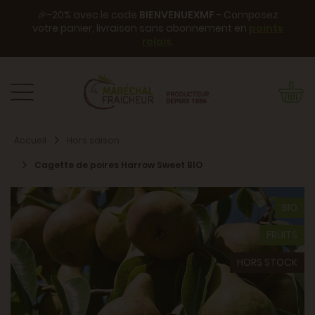
🎉-20% avec le code
BIENVENUEXMF
- Composez
votre panier, livraison sans abonnement en
points
relais
.
Accueil
Hors saison
Cagette de poires Harrow Sweet BIO
BIO
FRUITS
HORS STOCK