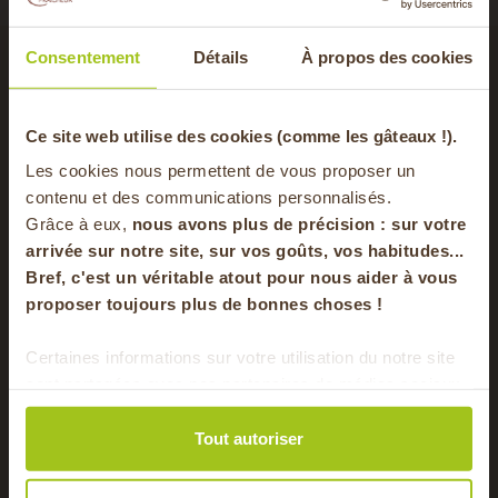
Consentement
Détails
À propos des cookies
avec cet ingrédient
-20% offerts sur
Ce site web utilise des cookies (comme les gâteaux !).
Les cookies nous permettent de vous proposer un
votre panier
contenu et des communications personnalisés.
Grâce à eux,
nous avons plus de précision : sur
votre
arrivée sur notre site, sur vos goûts, vos habitudes...
Bref, c'est un véritable atout pour nous aider à vous
en vous inscrivant à notre newsletter
proposer toujours plus de bonnes choses !
S'inscrire
Certaines informations sur votre utilisation du notre site
sont partagées avec nos partenaires de médias sociaux,
Pour faire le plein chaque semaine de bons
de publicité et d'analyse. Ces données peuvent être
produits locaux & de saison !
combinées avec d'autres informations que vous leur
Tout autoriser
avez fournies ou qu'ils ont collectées lors de votre
utilisation de leurs services.
ires
Poires pochées au
Tarte