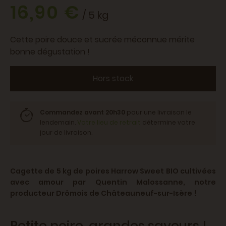
16,90 €
/ 5 kg
Cette poire douce et sucrée méconnue mérite
bonne dégustation !
Hors stock
Commandez avant 20h30
pour une livraison le
lendemain.
Votre lieu de retrait
détermine votre
jour de livraison.
Cagette de 5 kg de poires Harrow Sweet BIO cultivées
avec amour par Quentin Malossanne, notre
producteur Drômois de Châteauneuf-sur-Isère !
Petite poire, grandes saveurs !