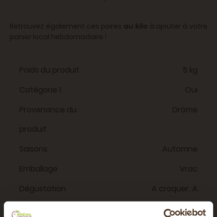
Retrouvez également ces poires
au kilo
à ajouter à votre
panier local hebdomadaire !
Poids du produit
5 kg
Catégorie 1
Oui
Provenance du
Drôme
produit
Saisons
Automne
Emballage
Vrac
Dégustation
A croquer, A
cuisiner